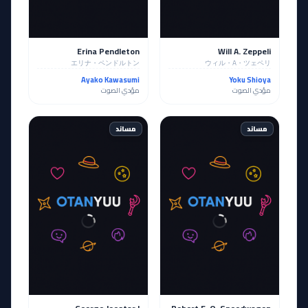
Erina Pendleton
Will A. Zeppeli
エリナ・ペンドルトン
ウィル・A・ツェペリ
Ayako Kawasumi
Yoku Shioya
مؤدي الصوت
مؤدي الصوت
مساند
مساند