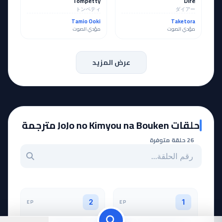
Tompetty
Dire
トンペティ
ダイアー
Tamio Ooki
Taketora
مؤدي الصوت
مؤدي الصوت
عرض المزيد
حلقات JoJo no Kimyou na Bouken مترجمة
26 حلقة متوفرة
بحث عن حلقة بالرقم
EP
EP
2
1