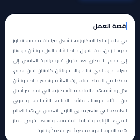
قصة العمل
في قلب إنجلترا الفيكتورية، تشتعل صراعات ملحمية تتجاوز
حدود الزمن، حيث تتحول حياة الشاب النبيل جوناثان جوستار
إلى جحيم لا يطاق بعد دخول 'ديو براندو' الغامض إلى
منزله. ديو، الذي تبناه والد جوناثان كامتنان لدين قديم،
يخطط في الخفاء لسلب إرث العائلة وتدمير حياة جوناثان
بكل وحشية. هذه الملحمة الأسطورية التي تمتد عبر أجيال
من عائلة جوستار، مليئة بالخيانة، الشجاعة، والقوى
الغامضة التي ستغير مجرى التاريخ. انغمس في هذا العالم
المليء بالإثارة والدراما الملحمية، واستعد لخوض غمار
هذه التجربة الفريدة حصرياً عبر منصة 'أوتانيو'.