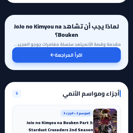
لماذا يجب أن تشاهد JoJo no Kimyou na
Bouken؟
مقدمة وقصة الأنميتعد سلسلة مغامرات جوجو العجيبة واحدة من أعظم الأعمال في تاريخ الأنمي، فهي ليست مجرد...
اقرأ المراجعة
أجزاء ومواسم الأنمي
5
الموسم 2 • الجزء 3
JoJo no Kimyou na Bouken Part 3:
Stardust Crusaders 2nd Season