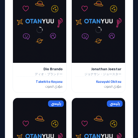
Dio Brando
Jonathan Joestar
ディオ・ブランドー
ジョナサン・ジョースター
Takehito Koyasu
Kazuyuki Okitsu
مؤدي الصوت
مؤدي الصوت
رئيسي
رئيسي