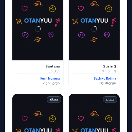
Santana
Suzie Q
サンタナ
スージーＱ
Kenji Nomura
Sachiko Kojima
مؤدي الصوت
مؤدي الصوت
مساند
مساند