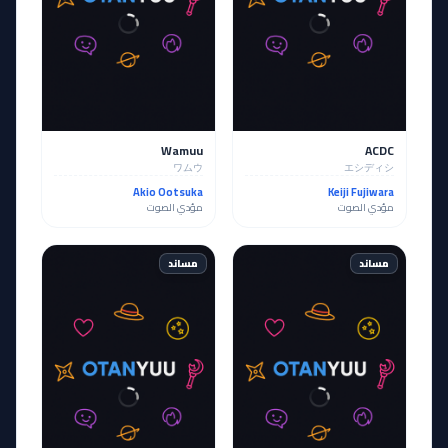
Wamuu
ACDC
ワムウ
エシディシ
Akio Ootsuka
Keiji Fujiwara
مؤدي الصوت
مؤدي الصوت
مساند
مساند