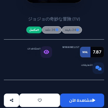
JoJo no Kimyou na Bouken
ジョジョの奇妙な冒険 (TV)
24 دقيقة
26 حلقة
مكتمل
MYANIMELIST
المشاهدات
التقييم
7.87
MAL
245.0K
العالمي
التعليقات
0
مشاهدة الآن