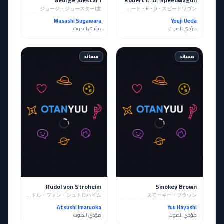
George Joestar I
Robert E. O. Speedwagon
ジョージ・ジョースターI世
ロバート・E・O・スピードワゴン
Masashi Sugawara
Youji Ueda
مؤدي الصوت
مؤدي الصوت
مساند
مساند
Rudol von Stroheim
Smokey Brown
ルドル・フォン・シュトロハイム
スモーキー・ブラウン
Atsushi Imaruoka
Yuu Hayashi
مؤدي الصوت
مؤدي الصوت