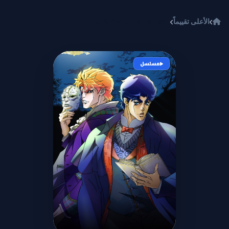
خطي إلى المحتوى
الأعلى تقييماً
JoJo no Kimyou na Bouken
مسلسل