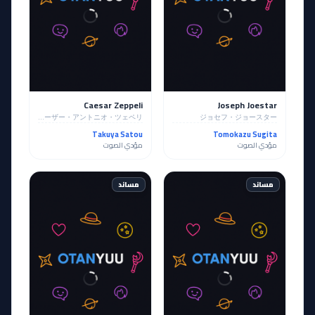
Caesar Zeppeli
Joseph Joestar
シーザー・アントニオ・ツェペリ
ジョセフ・ジョースター
Takuya Satou
Tomokazu Sugita
مؤدي الصوت
مؤدي الصوت
مساند
مساند