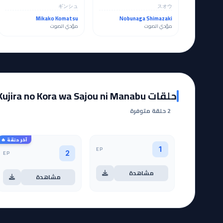
ギンシュ
スオウ
Mikako Komatsu
Nobunaga Shimazaki
مؤدي الصوت
مؤدي الصوت
حلقات Kujira no Kora wa Sajou ni Manabu! مترجمة
2 حلقة متوفرة
آخر حلقة 🔥
EP
1
EP
2
مشاهدة
مشاهدة