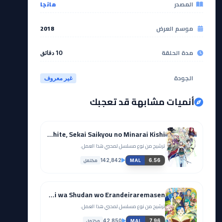
المصدر
مانجا
موسم العرض
2018
مدة الحلقة
10 دقائق
الجودة
غير معروف
أنميات مشابهة قد تعجبك
Eiyuuou, Bu wo Kiwameru Tame Tenseisu: Soshite, Sekai Saikyou no Minarai Kishi
ترشيح من نوع مسلسل لمحبي هذا العمل.
مكتمل
142,842
6.56
MAL
Honzuki no Gekokujou: Shisho ni Naru Tame ni wa Shudan wo Erandeiraremasen
ترشيح من نوع مسلسل لمحبي هذا العمل.
مكتمل
42,850
7.96
MAL