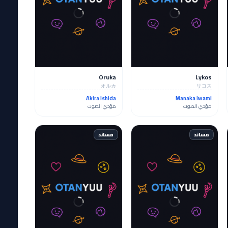
Oruka
Lykos
オルカ
リコス
Akira Ishida
Manaka Iwami
مؤدي الصوت
مؤدي الصوت
مساند
مساند