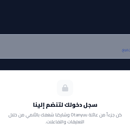
جميع.
سجل دخولك لتنضم إلينا
كن جزءاً من عائلة Otanyuu وشاركنا شغفك بالأنمي من خلال
التعليقات والتفاعلات.