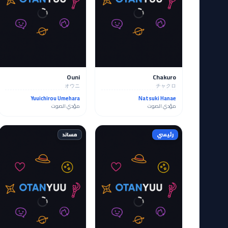
Ouni
Chakuro
オウニ
チャクロ
Yuuichirou Umehara
Natsuki Hanae
مؤدي الصوت
مؤدي الصوت
رئيسي
مساند