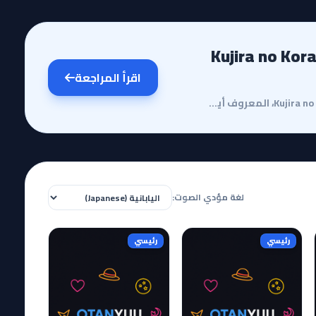
Kujira no Kora wa Sajou 
اقرأ المراجعة
مقدمة وقصة الأنمييعد أنمي Kujira no Kora wa Sajou ni Manabu، المعروف أيضاً بـ Children of the Whales...
لغة مؤدي الصوت:
رئيسي
رئيسي