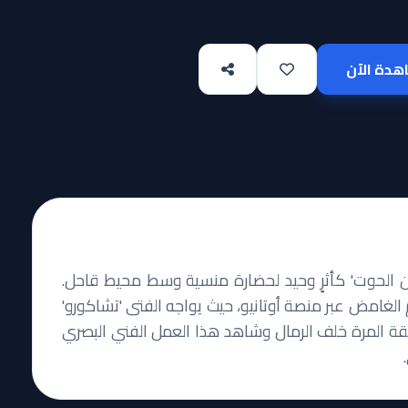
دة الآن
ن الحوت' كأثرٍ وحيد لحضارة منسية وسط محيط قاحل.
لغامض عبر منصة أوتانيو، حيث يواجه الفتى 'تشاكورو'
يقة المرة خلف الرمال وشاهد هذا العمل الفني البصري