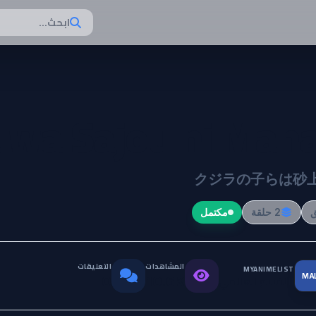
ابحث...
a wa Sajou ni Mana
クジラの子らは砂上
2 حلقة
مكتمل
المشاهدات
التعليقات
MYANIMELIST
MA
التقييم العالمي
0
10.6K