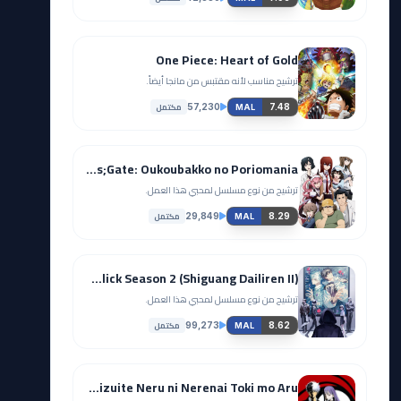
One Piece: Heart of Gold
ترشيح مناسب لأنه مقتبس من مانجا أيضاً.
مكتمل
57,230
7.48
MAL
Steins;Gate: Oukoubakko no Poriomania
ترشيح من نوع مسلسل لمحبي هذا العمل.
مكتمل
29,849
8.29
MAL
Link Click Season 2 (Shiguang Dailiren II)
ترشيح من نوع مسلسل لمحبي هذا العمل.
مكتمل
99,273
8.62
MAL
Gintama': Futon ni Haitte kara Buki Nokoshi ni Kizuite Neru ni Nerenai Toki mo Aru