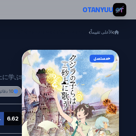
خطي إلى المحتوى
OTANYUU
الأعلى تقييماً
Kujira no Kora wa Sajou ni Manabu!
bu!
مسلسل
に学ぶ!
10 دقائق
6.62
L