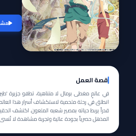
مشاه
قصة العمل
في عالمٍ مغطى برمال لا متناهية، تطفو جزيرة 'طي
انطلق في رحلة ملحمية لاستكشاف أسرار هذا العالم ا
قدراً يربط حياته بمصير شعبه الملعون. اكتشف الحق
المذهل حصرياً بجودة عالية وتجربة مشاهدة لا تُنسى.