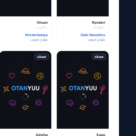
Shuan
Ryodari
シュアン
リョダリ
Hiroshi Kamiya
Daiki Yamashita
مؤدي الصوت
مؤدي الصوت
مساند
مساند
Ginshu
Suou