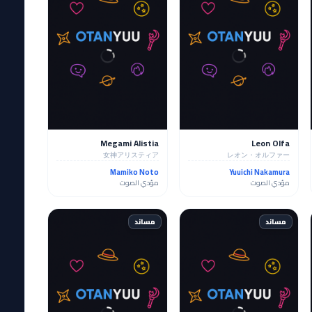
Megami Alistia
Leon Olfa
女神アリスティア
レオン・オルファー
Mamiko Noto
Yuuichi Nakamura
مؤدي الصوت
مؤدي الصوت
مساند
مساند