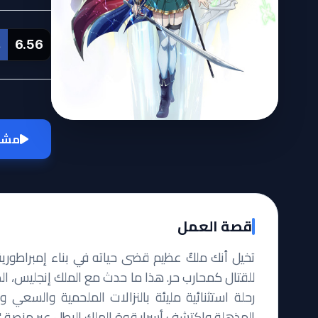
6.56
L
مشاه
قصة العمل
تخيل أنك ملكٌ عظيم قضى حياته في بناء إمبراطورية
للقتال كمحارب حر. هذا ما حدث مع الملك إنجليس، الذ
رحلة استثنائية مليئة بالنزالات الملحمية والسعي 
المذهلة واكتشف أسرار قوة الملك البطل عبر منصة 'أوت