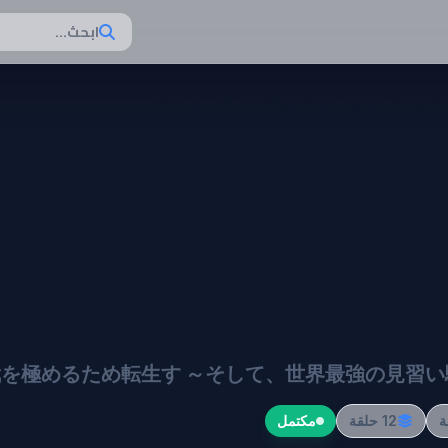
ابحث...
Eiyuuou, Bu wo Kiwameru Tame Tenseisu: 
u wo Kiwameru T
ite, Sekai Saikyou
Minarai Ki
を極めるため転生す ～そして、世界最強の見習い
12 حلقة
مكتمل