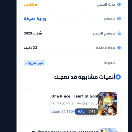
حالة العمل
مكتمل
المصدر
رواية خفيفة
موسم العرض
شتاء 2023
مدة الحلقة
23 دقيقة
الجودة
غير معروف
أنميات مشابهة قد تعجبك
One Piece: Heart of Gold
ترشيح من نوع مسلسل لمحبي هذا العمل.
مكتمل
57,230
7.48
MAL
Kujira no Kora wa Sajou ni Manabu!