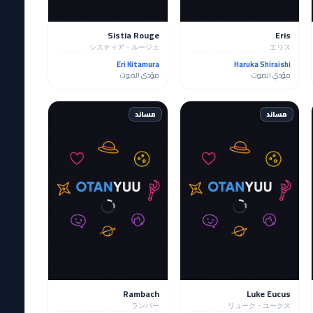
Sistia Rouge
Eris
システィア・ルージュ
エリス
Eri Kitamura
Haruka Shiraishi
مؤدي الصوت
مؤدي الصوت
مساند
مساند
Rambach
Luke Eucus
ランバー
リューク・ユークス