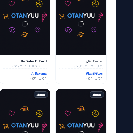
Rafinha Bilford
Inglis Eucus
ラフィニア・ビルフォード
イングリス・ユークス
Ai Kakuma
Akari Kitou
مؤدي الصوت
مؤدي الصوت
مساند
مساند