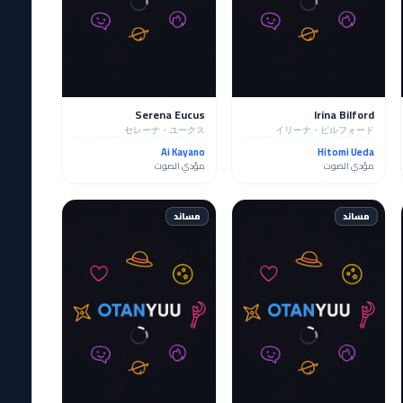
Serena Eucus
Irina Bilford
セレーナ・ユークス
イリーナ・ビルフォード
Ai Kayano
Hitomi Ueda
مؤدي الصوت
مؤدي الصوت
مساند
مساند