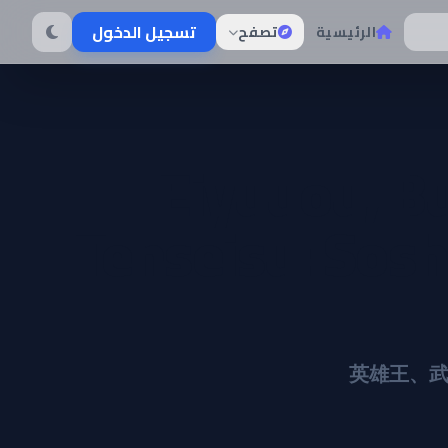
تسجيل الدخول
الرئيسية
تصفح
Eiyuuou, B
Tenseisu: Sosh
英雄王、武