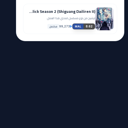
Link Click Season 2 (Shiguang Dailiren II)
ترشيح من نوع مسلسل لمحبي هذا العمل.
مكتمل
99,273
8.62
MAL