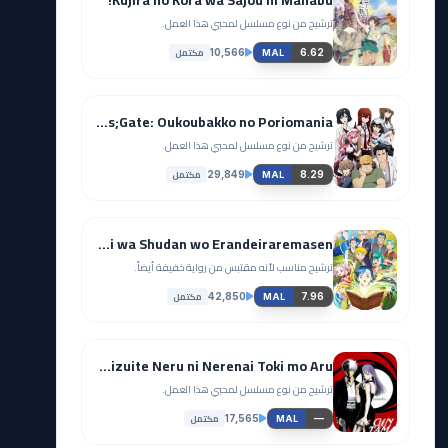
ترشيح من نوع مسلسل لمحبي هذا العمل.
مكتمل
10,566
6.62
MAL
Steins;Gate: Oukoubakko no Poriomania
ترشيح من نوع مسلسل لمحبي هذا العمل.
مكتمل
29,849
8.29
MAL
Honzuki no Gekokujou: Shisho ni Naru Tame ni wa Shudan wo Erandeiraremasen
ترشيح مناسب لأنه مقتبس من رواية خفيفة أيضاً.
مكتمل
42,850
7.96
MAL
Gintama': Futon ni Haitte kara Buki Nokoshi ni Kizuite Neru ni Nerenai Toki mo Aru
ترشيح من نوع مسلسل لمحبي هذا العمل.
مكتمل
17,565
—
MAL