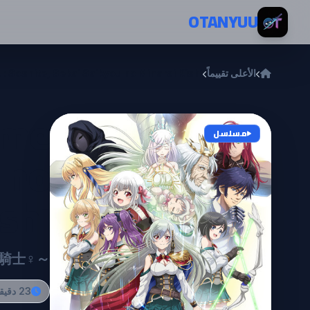
خطي إلى المحتوى
OTANYUU
الأعلى تقييماً
Soshite, Sekai Saikyou no Minarai Kishi
ame
مسلسل
 no
shi
騎士♀～
23 دقيقة