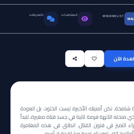
المشاهدات
التعليقات
MYANIMELIST
MA
التقييم العالمي
0
142.8K
دة الآن
 شامخة، لكن أمنيتك الأخيرة ليست الخلود، بل العودة
ي منحته الآلهة فرصة ثانية في جسد فتاة صغيرة، لتبدأ
وراء التميز في فنون القتال. انطلق في هذه المغامرة
انيو' التي توفر لك تجربة مشاهدة لا تُنسى.