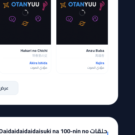
Hakari no Chichi
Anzu Baba
羽香里の父
馬場杏
Akira Ishida
Kujira
مؤدي الصوت
مؤدي الصوت
عرض 
حلقات aidaidaidaidaisuki na 100-nin no