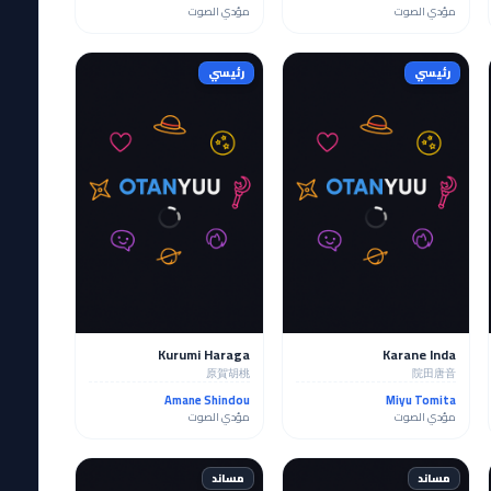
مؤدي الصوت
مؤدي الصوت
رئيسي
رئيسي
Kurumi Haraga
Karane Inda
原賀胡桃
院田唐音
Amane Shindou
Miyu Tomita
مؤدي الصوت
مؤدي الصوت
مساند
مساند