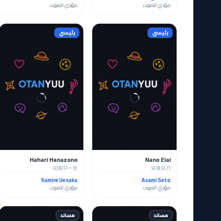
مؤدي الصوت
مؤدي الصوت
رئيسي
رئيسي
Hahari Hanazono
Nano Eiai
花園羽々里
栄逢凪乃
Sumire Uesaka
Asami Seto
مؤدي الصوت
مؤدي الصوت
مساند
مساند