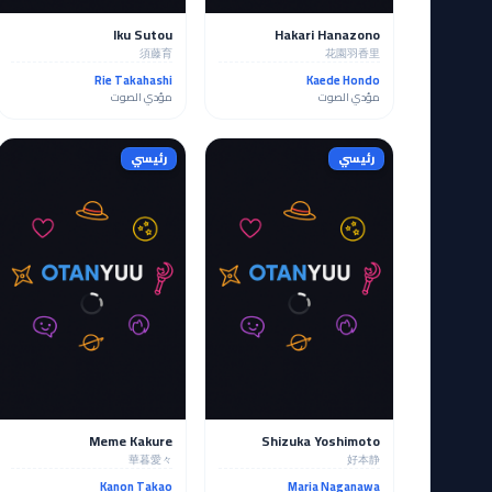
Iku Sutou
Hakari Hanazono
須藤育
花園羽香里
Rie Takahashi
Kaede Hondo
مؤدي الصوت
مؤدي الصوت
رئيسي
رئيسي
Meme Kakure
Shizuka Yoshimoto
華暮愛々
好本静
Kanon Takao
Maria Naganawa