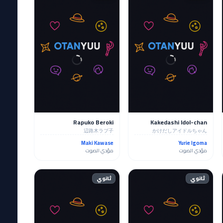
Rapuko Beroki
Kakedashi Idol-chan
辺路木ラプ子
かけだしアイドルちゃん
Maki Kawase
Yurie Igoma
مؤدي الصوت
مؤدي الصوت
ثانوي
ثانوي