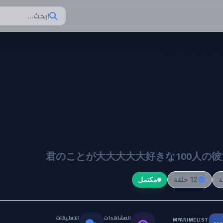
ابحث...
Kimi no Koto ga Daidaidaida
a Daidaidaidaidais
no Kanojo 2nd Sea
君のことが大大大大大好きな100人の彼
12 حلقة
مكتمل
المشاهدات
التعليقات
MYANIMELIST