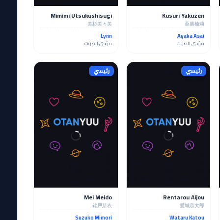
Mimimi Utsukushisugi
Kusuri Yakuzen
美杉美々美
薬膳楠莉
Lynn
Ayaka Asai
مؤدي الصوت
مؤدي الصوت
رئيسي
رئيسي
Mei Meido
Rentarou Aijou
銘戸芽衣
愛城恋太郎
Suzuko Mimori
Wataru Katou