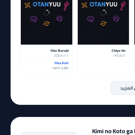
Oko Buraki
Chiyo Iin
武羅木オ子
伊院知与
Hina Aoki
مؤدي الصوت
المزيد
Kimi no Koto ga D