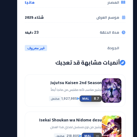
المصدر
مانجا
موسم العرض
شتاء 2025
مدة الحلقة
23 دقيقة
الجودة
غير معروف
أنميات مشابهة قد تعجبك
Jujutsu Kaisen 2nd Season
ترشيح مناسب لأنه مقتبس من مانجا أيضاً.
مكتمل
1,927,985
8.7
MAL
Isekai Shoukan wa Nidome desu
ترشيح من نوع مسلسل لمحبي هذا العمل.
مكتمل
218,805
—
MAL