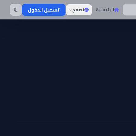
تسجيل الدخول
الرئيسية
تصفح
Kimi no Koto g
na 100-nin 