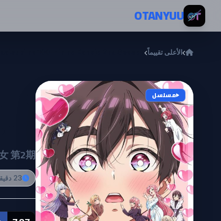
خطي إلى المحتوى
OTANYUU
الأعلى تقييماً
idaisuki na 100-nin no Kanojo 2nd Season
uki
مسلسل
son
女 第2期
23 دقيقة