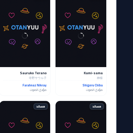
Sauruko Terano
Kami-sama
寺野サウル子
神様
Farahnaz Nikray
Shigeru Chiba
مؤدي الصوت
مؤدي الصوت
مساند
مساند