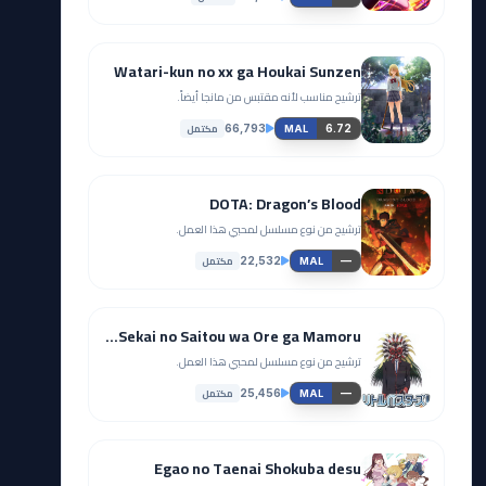
Watari-kun no xx ga Houkai Sunzen
ترشيح مناسب لأنه مقتبس من مانجا أيضاً.
مكتمل
66,793
6.72
MAL
DOTA: Dragon’s Blood
ترشيح من نوع مسلسل لمحبي هذا العمل.
مكتمل
22,532
—
MAL
Little Busters! Sekai no Saitou wa Ore ga Mamoru!
ترشيح من نوع مسلسل لمحبي هذا العمل.
مكتمل
25,456
—
MAL
Egao no Taenai Shokuba desu