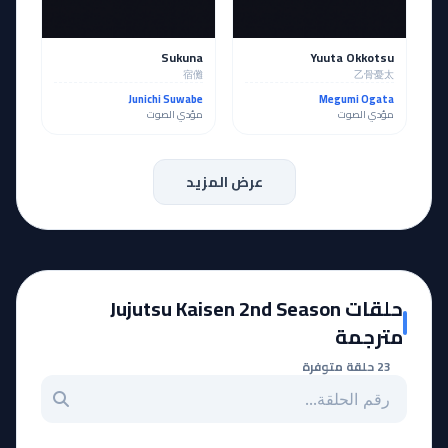
Sukuna
Yuuta Okkotsu
宿儺
乙骨憂太
Junichi Suwabe
Megumi Ogata
مؤدي الصوت
مؤدي الصوت
عرض المزيد
حلقات Jujutsu Kaisen 2nd Season
مترجمة
23 حلقة متوفرة
بحث عن حلقة بالرقم