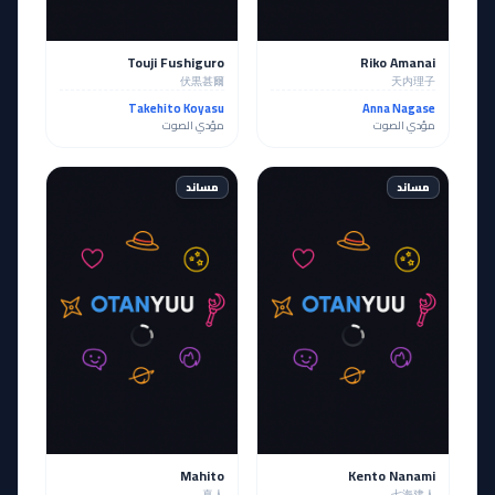
Touji Fushiguro
Riko Amanai
伏黒甚爾
天内理子
Takehito Koyasu
Anna Nagase
مؤدي الصوت
مؤدي الصوت
مساند
مساند
Mahito
Kento Nanami
真人
七海建人