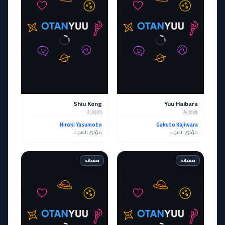
Shiu Kong
Yuu Haibara
孔時雨
灰原雄
Hiroki Yasumoto
Gakuto Kajiwara
مؤدي الصوت
مؤدي الصوت
مساند
مساند