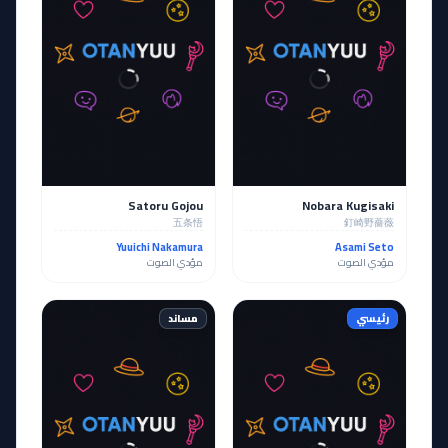
Satoru Gojou
Nobara Kugisaki
五条悟
釘崎野薔薇
Yuuichi Nakamura
Asami Seto
مؤدي الصوت
مؤدي الصوت
رئيسي
مساند