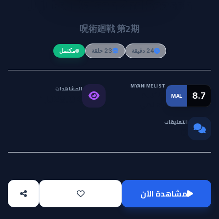
Jujutsu Kaisen 2nd Season
呪術廻戦 第2期
24 دقيقة
23 حلقة
مكتمل
MYANIMELIST
المشاهدات
التقييم
8.7
MAL
1,928.0K
العالمي
التعليقات
0
مشاهدة الآن