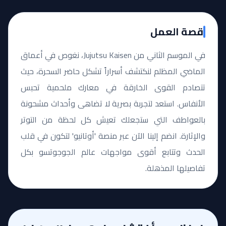
قصة العمل
في الموسم الثاني من Jujutsu Kaisen، نغوص في أعماق
الماضي المظلم لنكتشف أسراراً تشكل حاضر السحرة، حيث
تتصادم القوى الخارقة في معارك ملحمية تحبس
الأنفاس. استعد لتجربة بصرية لا تضاهى وأحداث مشحونة
بالعواطف التي ستجعلك تعيش كل لحظة من التوتر
والإثارة. انضم إلينا الآن عبر منصة 'أوتانيو' لتكون في قلب
الحدث وتتابع أقوى مواجهات عالم الجوجوتسو بكل
تفاصيلها المذهلة.