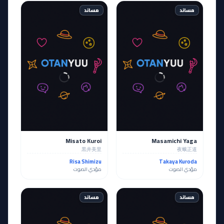
مساند
مساند
Misato Kuroi
Masamichi Yaga
黒井美里
夜蛾正道
Risa Shimizu
Takaya Kuroda
مؤدي الصوت
مؤدي الصوت
مساند
مساند