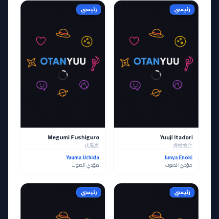
رئيسي
رئيسي
Megumi Fushiguro
Yuuji Itadori
伏黒恵
虎杖悠仁
Yuuma Uchida
Junya Enoki
مؤدي الصوت
مؤدي الصوت
رئيسي
رئيسي