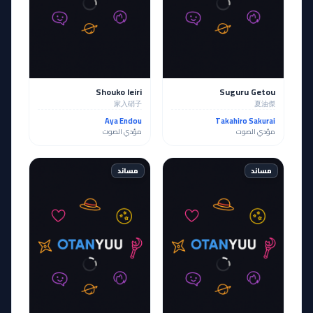
Shouko Ieiri
Suguru Getou
家入硝子
夏油傑
Aya Endou
Takahiro Sakurai
مؤدي الصوت
مؤدي الصوت
مساند
مساند