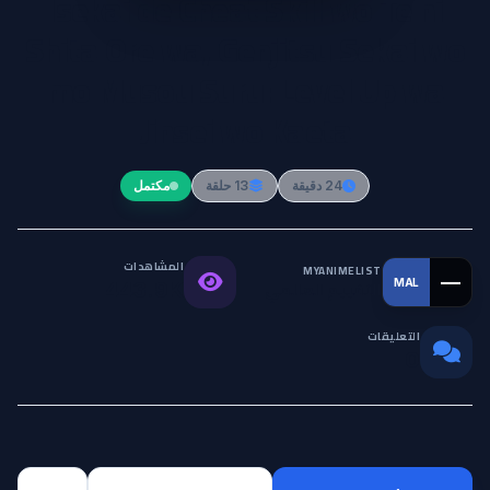
Isekai de Cheat Skill wo Te ni
Shita Ore wa, Genjitsu Sekai wo
mo Musou Suru: Level Up wa
Jinsei wo Kaeta
24 دقيقة
13 حلقة
مكتمل
المشاهدات
MYANIMELIST
—
MAL
التقييم العالمي
443.9K
التعليقات
0