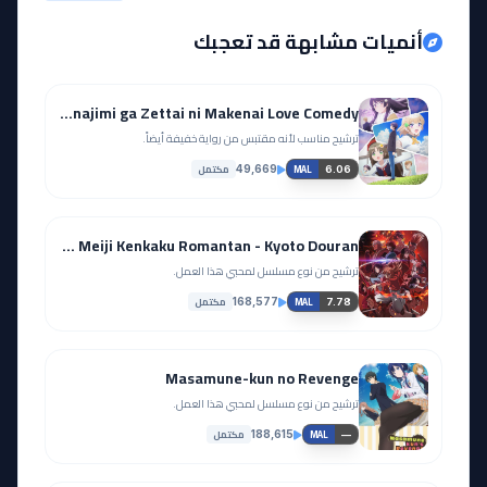
أنميات مشابهة قد تعجبك
Osananajimi ga Zettai ni Makenai Love Comedy
ترشيح مناسب لأنه مقتبس من رواية خفيفة أيضاً.
مكتمل
49,669
6.06
MAL
Rurouni Kenshin: Meiji Kenkaku Romantan - Kyoto Douran
ترشيح من نوع مسلسل لمحبي هذا العمل.
مكتمل
168,577
7.78
MAL
Masamune-kun no Revenge
ترشيح من نوع مسلسل لمحبي هذا العمل.
مكتمل
188,615
—
MAL