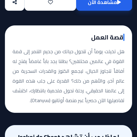
مشاهدة الآن
قصة العمل
هل تخيلت يوماً أن تتحول حياتك من جحيم التنمر إلى قمة
القوة في عالمين مختلفين؟ بطلنا يجد باباً غامضاً يفتح له
آفاقاً تتجاوز الخيال، ليجمع الكنوز والقدرات السحرية من
عالم آخر، والأهم من ذلك؟ القدرة على جلب هذه القوة
إلى عالمنا الحقيقي. رحلة تحول ملحمية بانتظارك، اكتشف
تفاصيلها الآن حصرياً عبر منصة أوتانيو (Otanyuu).
لماذا يجب أن تشاهد Isekai de Cheat