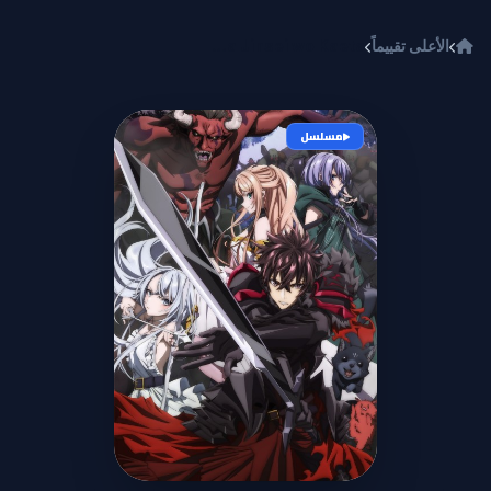
خطي إلى المحتوى
الأعلى تقييماً
Isekai de Cheat Skill wo Te ni Shita Ore wa, Genjitsu Sekai wo mo Musou Suru: Level Up wa Jinsei wo Kaeta
مسلسل