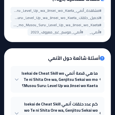
#مشاهدة_أنمي_Isekai_de_Cheat_Skill_wo_Te_ni_Shita_Ore_wa,_Genjitsu_Sekai_wo_mo_Musou_Suru:_Level_Up_wa_Jinsei_wo_Kaeta
#تحميل_حلقات_Isekai_de_Cheat_Skill_wo_Te_ni_Shita_Ore_wa,_Genjitsu_Sekai_wo_mo_Musou_Suru:_Level_Up_wa_Jinsei_wo_Kaeta
#Isekai_de_Cheat_Skill_wo_Te_ni_Shita_Ore_wa,_Genjitsu_Sekai_wo_mo_Musou_Suru:_Level_Up_wa_Jinsei_wo_Kaeta_مترجم
#أنمي_
#أنمي_موسم_غير_معروف_2023
أسئلة شائعة حول الأنمي
ما هي قصة أنمي Isekai de Cheat Skill wo
Te ni Shita Ore wa, Genjitsu Sekai wo mo
Musou Suru: Level Up wa Jinsei wo Kaeta؟
كم عدد حلقات أنمي Isekai de Cheat Skill
wo Te ni Shita Ore wa, Genjitsu Sekai wo