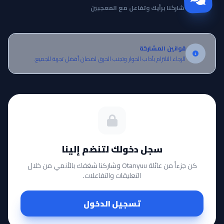
شاركنا برأيك وتفاعل مع المعجبين
قوانين المشاركة
الرجاء الالتزام بآداب الحوار وتجنب الحرق لضمان أفضل تجربة للجميع.
سجل دخولك لتنضم إلينا
كن جزءاً من عائلة Otanyuu وشاركنا شغفك بالأنمي من خلال
التعليقات والتفاعلات.
تسجيل الدخول