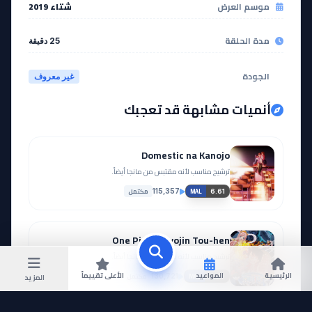
موسم العرض
شتاء 2019
مدة الحلقة
25 دقيقة
الجودة
غير معروف
أنميات مشابهة قد تعجبك
Domestic na Kanojo
ترشيح مناسب لأنه مقتبس من مانجا أيضاً.
مكتمل
115,357
6.61
MAL
One Piece: Gyojin Tou-hen
ترشيح مناسب لأنه مقتبس من مانجا أيضاً.
الرئيسية
المواعيد
الأعلى تقييماً
مكتمل
المزيد
130,721
7.89
MAL