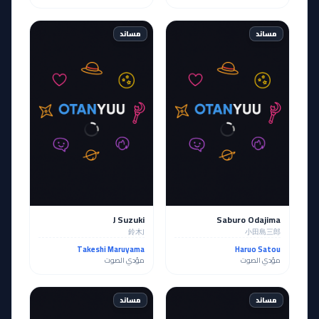
مساند
مساند
J Suzuki
Saburo Odajima
鈴木J
小田島三郎
Takeshi Maruyama
Haruo Satou
مؤدي الصوت
مؤدي الصوت
مساند
مساند