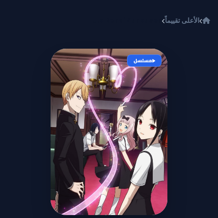
خطي إلى المحتوى
الأعلى تقييماً
Kaguya-sama wa Kokurasetai: Tensai-tachi no Renai Zunousen
مسلسل