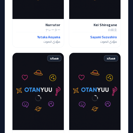
Narrator
Kei Shirogane
ナレーター
白銀圭
Yutaka Aoyama
Sayumi Suzushiro
مؤدي الصوت
مؤدي الصوت
مساند
مساند