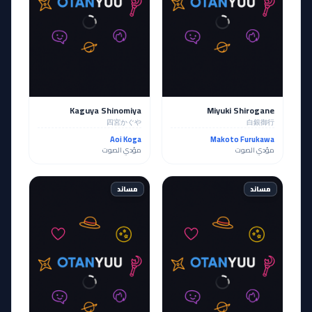
Kaguya Shinomiya
Miyuki Shirogane
四宮かぐや
白銀御行
Aoi Koga
Makoto Furukawa
مؤدي الصوت
مؤدي الصوت
مساند
مساند