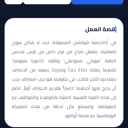
قصة العمل
في أكاديمية شوتشين المرموقة، حيث لا مكان سوى
للعباقرة، يشتعل صراع من نوع خاص بين رئيس مجلس
الطلبة 'ميوكي شيروغاني' ونائبته 'كاغويا شينوميا'.
كلاهما يمتلك ذكاءً حاداً وكبرياءً يمنعه من الاعتراف
بمشاعره للآخر، فالحب في نظرهما هو حرب استنزاف يجب
أن يخرج منها أحدهما 'خاسراً' بتقديم الاعتراف أولاً. انضم
إلى هذه اللعبة النفسية المليئة بالكوميديا والمواقف غير
المتوقعة، واستمتع بكل لحظة من هذه المعركة
الرومانسية عبر منصة أوتانيو.