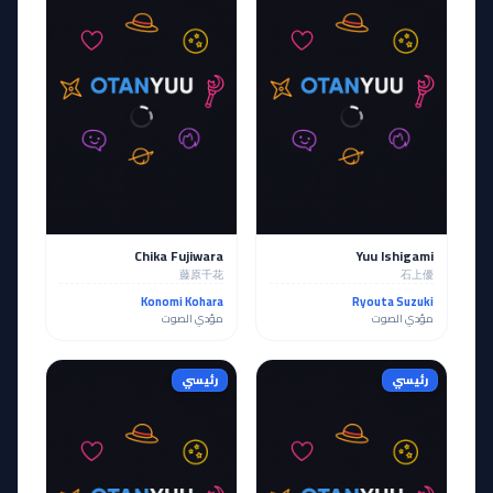
Chika Fujiwara
Yuu Ishigami
藤原千花
石上優
Konomi Kohara
Ryouta Suzuki
مؤدي الصوت
مؤدي الصوت
رئيسي
رئيسي