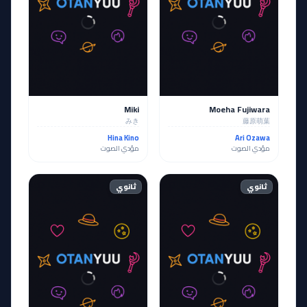
Miki
Moeha Fujiwara
みき
藤原萌葉
Hina Kino
Ari Ozawa
مؤدي الصوت
مؤدي الصوت
ثانوي
ثانوي