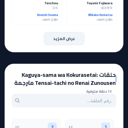
Tenchou
Toyomi Fujiwara
店長
藤原豊実
Kouichi Souma
Mikako Komatsu
مؤدي الصوت
مؤدي الصوت
عرض المزيد
حلقات Kaguya-sama wa Kokurasetai:
Tensai-tachi no Renai Zunousen مترجمة
12 حلقة متوفرة
بحث عن حلقة بالرقم
EP
EP
2
1