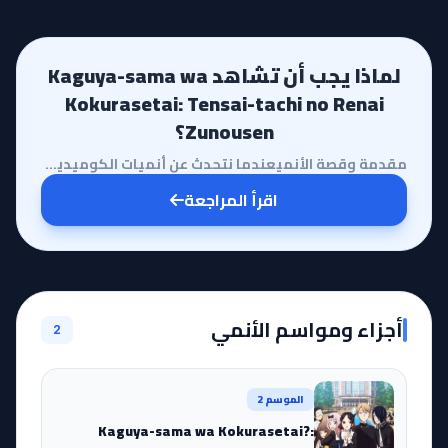
لماذا يجب أن تشاهد Kaguya-sama wa
Kokurasetai: Tensai-tachi no Renai
Zunousen؟
مقدمة وقصة الأنميعندما نتحدث عن أنميات الكوميديا الرومانسية التي أعادت تعريف هذا التصنيف، لا بد أن ي...
اقرأ المراجعة
أجزاء ومواسم الأنمي
2
الموسم 2
Kaguya-sama wa Kokurasetai?: