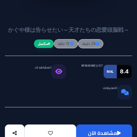
Kaguya-sama wa Kokurasetai:
Tensai-tachi no Renai Zunousen
かぐや様は告らせたい～天才たちの恋愛頭脳戦～
25 دقيقة
12 حلقة
مكتمل
MYANIMELIST
المشاهدات
التقييم
8.4
MAL
117.3K
العالمي
التعليقات
0
مشاهدة الآن