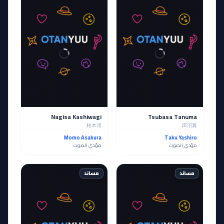
Nagisa Kashiwagi
Tsubasa Tanuma
柏木渚
田沼翼
Momo Asakura
Taku Yashiro
مؤدي الصوت
مؤدي الصوت
مساند
مساند