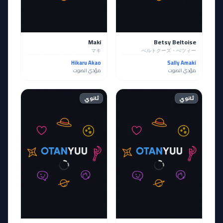
Maki
Betsy Beltoise
マキ
べルトクーズ・べツィー
Hikaru Akao
Sally Amaki
مؤدي الصوت
مؤدي الصوت
ثانوي
ثانوي