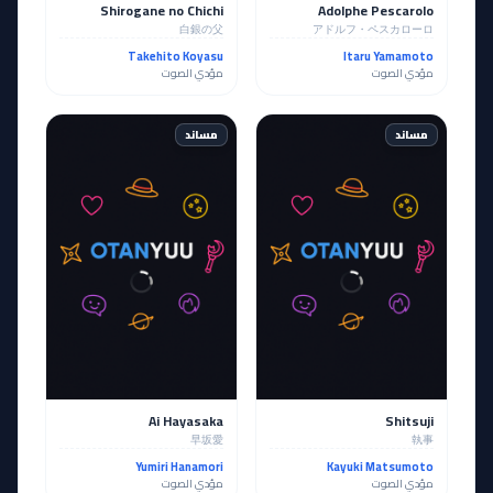
Shirogane no Chichi
Adolphe Pescarolo
白銀の父
アドルフ・ペスカローロ
Takehito Koyasu
Itaru Yamamoto
مؤدي الصوت
مؤدي الصوت
مساند
مساند
Ai Hayasaka
Shitsuji
早坂愛
執事
Yumiri Hanamori
Kayuki Matsumoto
مؤدي الصوت
مؤدي الصوت