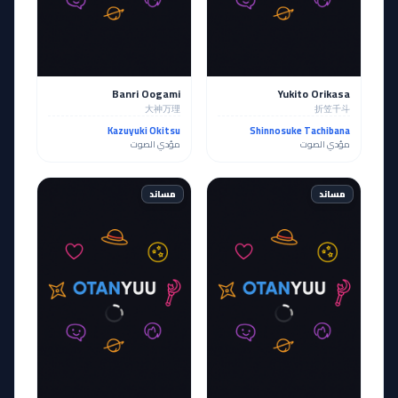
Banri Oogami
Yukito Orikasa
大神万理
折笠千斗
Kazuyuki Okitsu
Shinnosuke Tachibana
مؤدي الصوت
مؤدي الصوت
مساند
مساند