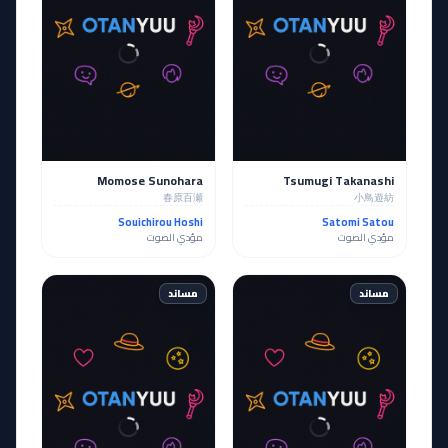
Momose Sunohara
Tsumugi Takanashi
春原百瀬
小鳥遊紡
Souichirou Hoshi
Satomi Satou
مؤدي الصوت
مؤدي الصوت
مساند
مساند