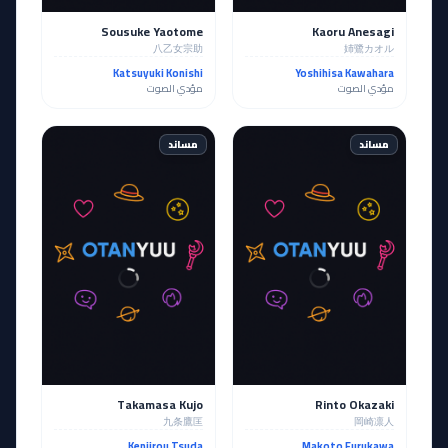
Sousuke Yaotome
Kaoru Anesagi
八乙女宗助
姉鷺カオル
Katsuyuki Konishi
Yoshihisa Kawahara
مؤدي الصوت
مؤدي الصوت
مساند
مساند
Takamasa Kujo
Rinto Okazaki
九条鷹匡
岡崎凛人
Kenjirou Tsuda
Makoto Furukawa