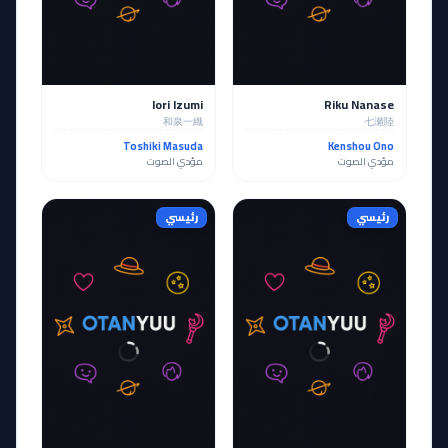
Iori Izumi
Riku Nanase
和泉一織
七瀬陸
Toshiki Masuda
Kenshou Ono
مؤدي الصوت
مؤدي الصوت
رئيسي
رئيسي