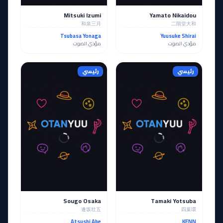
Mitsuki Izumi
Yamato Nikaidou
和泉三月
二階堂大和
Tsubasa Yonaga
Yuusuke Shirai
مؤدي الصوت
مؤدي الصوت
رئيسي
رئيسي
Sougo Osaka
Tamaki Yotsuba
逢坂壮五
四葉環
Atsushi Abe
KENN