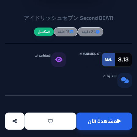
IDOLiSH7: Second Beat!
アイドリッシュセブン Second BEAT!
24 دقيقة
15 حلقة
مكتمل
MYANIMELIST
المشاهدات
التقييم
8.13
MAL
17.4K
العالمي
التعليقات
0
مشاهدة الآن