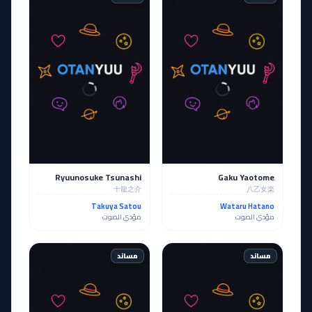
Ryuunosuke Tsunashi
Gaku Yaotome
十龍之介
八乙女楽
Takuya Satou
Wataru Hatano
مؤدي الصوت
مؤدي الصوت
مساند
مساند