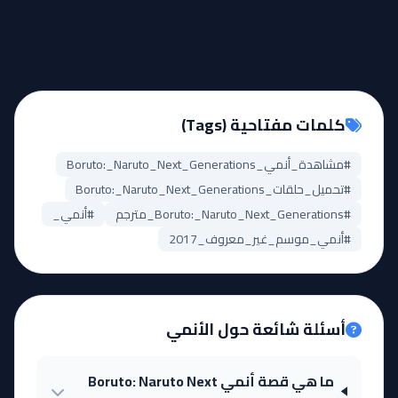
EP
EP
46
45
مشاهدة
مشاهدة
كلمات مفتاحية (Tags)
EP
EP
48
47
#مشاهدة_أنمي_Boruto:_Naruto_Next_Generations
مشاهدة
مشاهدة
#تحميل_حلقات_Boruto:_Naruto_Next_Generations
#Boruto:_Naruto_Next_Generations_مترجم
#أنمي_
EP
EP
50
49
#أنمي_موسم_غير_معروف_2017
مشاهدة
مشاهدة
أسئلة شائعة حول الأنمي
ما هي قصة أنمي Boruto: Naruto Next