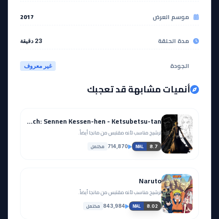
مشاهدة
مشاهدة
موسم العرض
2017
مدة الحلقة
23 دقيقة
EP
EP
18
17
الجودة
غير معروف
مشاهدة
مشاهدة
أنميات مشابهة قد تعجبك
EP
EP
20
19
Bleach: Sennen Kessen-hen - Ketsubetsu-tan
مشاهدة
مشاهدة
ترشيح مناسب لأنه مقتبس من مانجا أيضاً.
مكتمل
714,870
8.7
MAL
EP
EP
22
21
Naruto
مشاهدة
مشاهدة
ترشيح مناسب لأنه مقتبس من مانجا أيضاً.
مكتمل
843,984
8.02
MAL