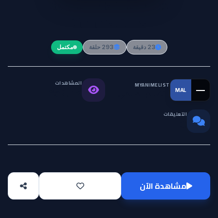
Boruto: Naruto Next
Generations
23 دقيقة
293 حلقة
مكتمل
المشاهدات
MYANIMELIST
—
MAL
التقييم العالمي
652.7K
التعليقات
0
مشاهدة الآن