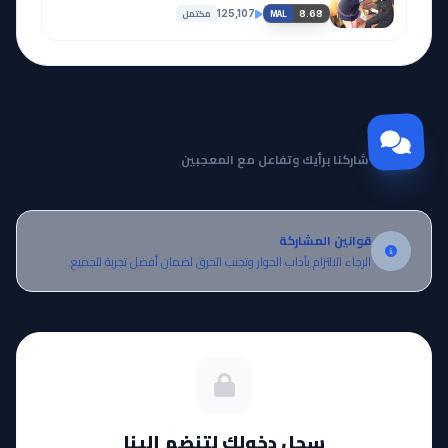
مكتمل
125,107
8.68
MAL
EP
EP
32
31
مشاهدة
مشاهدة
مجتمع Otanyuu
شاركنا برأيك وتفاعل مع المعجبين
EP
EP
34
33
مشاهدة
مشاهدة
قوانين المشاركة
الرجاء الالتزام بآداب الحوار وتجنب الحرق لضمان أفضل تجربة للجميع.
EP
EP
36
35
مشاهدة
مشاهدة
EP
EP
38
37
سجل دخولك لتنضم إلينا