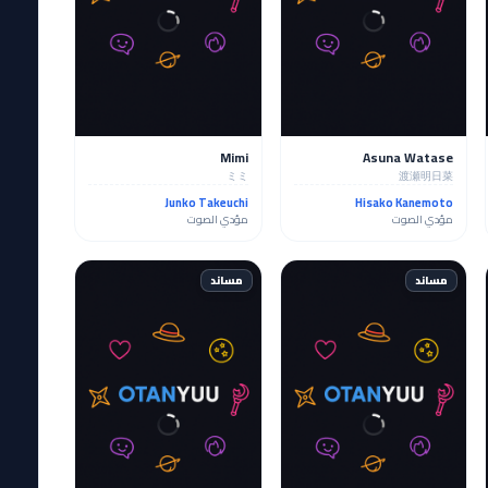
Mimi
Asuna Watase
ミミ
渡瀬明日菜
Junko Takeuchi
Hisako Kanemoto
مؤدي الصوت
مؤدي الصوت
مساند
مساند