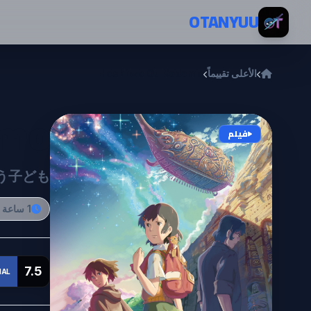
خطي إلى المحتوى
OTANYUU
الأعلى تقييماً
Hoshi wo Ou Kodomo
omo
فيلم
う子ども
1 ساعة و 56 دقيقة
7.5
AL