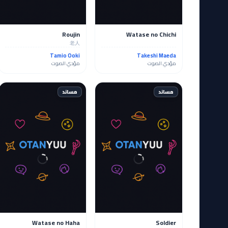
Roujin
Watase no Chichi
老人
Tamio Ooki
Takeshi Maeda
مؤدي الصوت
مؤدي الصوت
مساند
مساند
Watase no Haha
Soldier