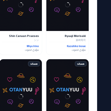
Shin Canaan Praeses
Ryuuji Morisaki
シン
森崎竜司
Miyu Irino
Kazuhiko Inoue
مؤدي الصوت
مؤدي الصوت
مساند
مساند