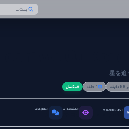
ابحث...
Hoshi wo Ou Kod
星を追
1 حلقة
مكتمل
المشاهدات
التعليقات
MYANIMELIST
M
التقييم العالمي
0
23.3K