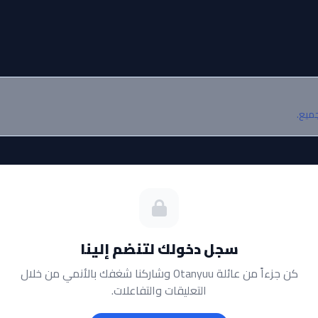
جميع.
سجل دخولك لتنضم إلينا
كن جزءاً من عائلة Otanyuu وشاركنا شغفك بالأنمي من خلال
التعليقات والتفاعلات.