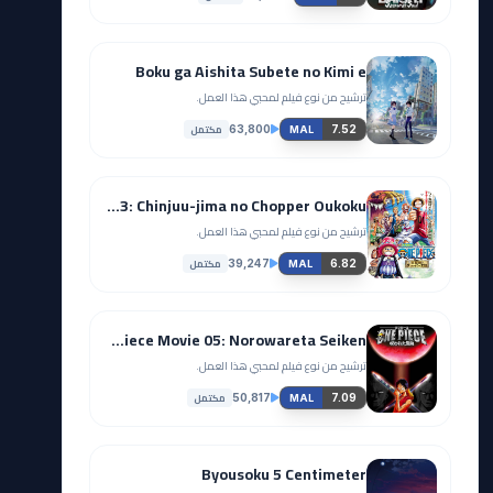
Boku ga Aishita Subete no Kimi e
ترشيح من نوع فيلم لمحبي هذا العمل.
مكتمل
63,800
7.52
MAL
One Piece Movie 03: Chinjuu-jima no Chopper Oukoku
ترشيح من نوع فيلم لمحبي هذا العمل.
مكتمل
39,247
6.82
MAL
One Piece Movie 05: Norowareta Seiken
ترشيح من نوع فيلم لمحبي هذا العمل.
مكتمل
50,817
7.09
MAL
Byousoku 5 Centimeter