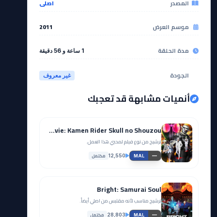
المصدر
اصلي
موسم العرض
2011
مدة الحلقة
1 ساعة و 56 دقيقة
الجودة
غير معروف
أنميات مشابهة قد تعجبك
Fuuto Tantei Movie: Kamen Rider Skull no Shouzou
ترشيح من نوع فيلم لمحبي هذا العمل.
مكتمل
12,550
—
MAL
Bright: Samurai Soul
ترشيح مناسب لأنه مقتبس من اصلي أيضاً.
مكتمل
28,803
—
MAL