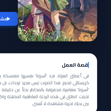
مشاه
قصة العمل
في أعماق العزلة، تجد 'آسونا' نفسها متمسكة بذ
كريستالي قديم. هذا الصوت ليس مجرد ترددات، بل هو
'آسونا' مغامرة محفوفة بالمخاطر بحثاً عن حقيق
تخيلت. انطلق في هذه الرحلة العاطفية المذهلة واكتش
بين يديك تجربة مشاهدة لا تُنسى.