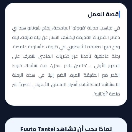
قصة العمل
في غياهب مدينة 'فووتو' الغامضة، يفتح شوتارو هيداري
دفاتر الذكريات القديمة ليكشف الستار عن ليلة فارقة، ليلة
ودع فيها معلمه الأسطوري في ظروف مأساوية غامضة.
رحلة عاطفية تأخذنا عبر ذكريات الماضي لنتعرف على
الجذور الأولى لـ 'كامين رايدر سكل'، حيث تتشابك خيوط
القدر مع الحقيقة المرة. انضم إلينا في هذه الرحلة
الاستثنائية لاستكشاف أسرار المحقق الأيقوني حصرياً عبر
منصة 'أوتانيو'.
لماذا يجب أن تشاهد Fuuto Tantei