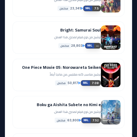
مكتمل
23,341
7.5
MAL
Bright: Samurai Soul
ترشيح من نوع فيلم لمحبي هذا العمل.
مكتمل
28,803
—
MAL
One Piece Movie 05: Norowareta Seiken
ترشيح مناسب لأنه مقتبس من مانجا أيضاً.
مكتمل
50,817
7.09
MAL
Boku ga Aishita Subete no Kimi e
ترشيح من نوع فيلم لمحبي هذا العمل.
مكتمل
63,800
7.52
MAL