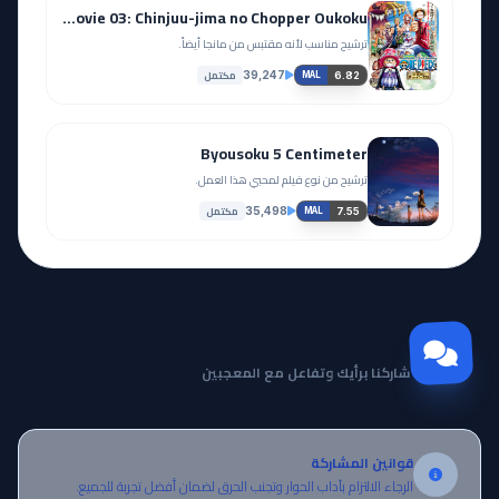
One Piece Movie 03: Chinjuu-jima no Chopper Oukoku
ترشيح مناسب لأنه مقتبس من مانجا أيضاً.
مكتمل
39,247
6.82
MAL
Byousoku 5 Centimeter
ترشيح من نوع فيلم لمحبي هذا العمل.
مكتمل
35,498
7.55
MAL
مجتمع Otanyuu
شاركنا برأيك وتفاعل مع المعجبين
قوانين المشاركة
الرجاء الالتزام بآداب الحوار وتجنب الحرق لضمان أفضل تجربة للجميع.