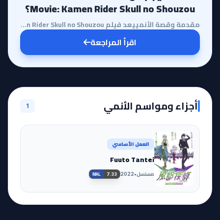
Movie: Kamen Rider Skull no Shouzou؟
مقدمة وقصة الأنمييعد فيلم Fuuto Tantei Movie: Kamen Rider Skull no Shouzou إضافة جوهرية لسلسلة 'فووت...
اقرأ المراجعة
أجزاء ومواسم الأنمي
1
العمل الأساسي
Fuuto Tantei
مسلسل
•
2022
7.33
MAL