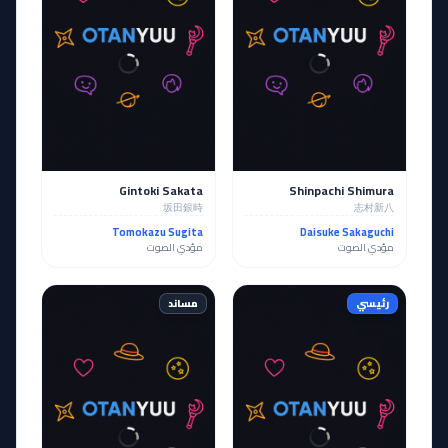
Gintoki Sakata
Shinpachi Shimura
坂田銀時
志村新八
Tomokazu Sugita
Daisuke Sakaguchi
مؤدي الصوت
مؤدي الصوت
رئيسي
مساند