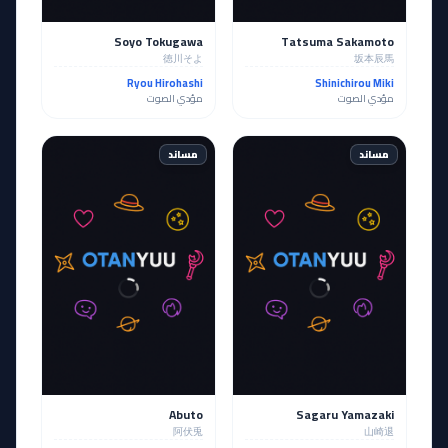
Soyo Tokugawa
Tatsuma Sakamoto
徳川そよ
坂本辰馬
Ryou Hirohashi
Shinichirou Miki
مؤدي الصوت
مؤدي الصوت
مساند
مساند
Abuto
Sagaru Yamazaki
阿伏兎
山崎退