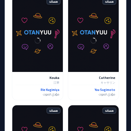
مساند
مساند
Kouka
Catherine
江華
キャサリン
Rie Kugimiya
Yuu Sugimoto
مؤدي الصوت
مؤدي الصوت
مساند
مساند