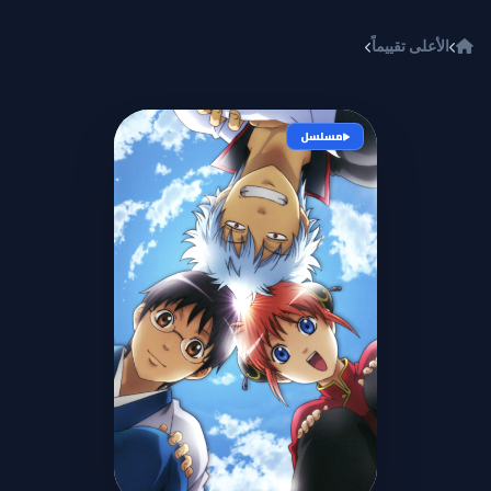
خطي إلى المحتوى
الأعلى تقييماً
Gintama.: Shirogane no Tamashii-hen - Kouhan-sen
مسلسل