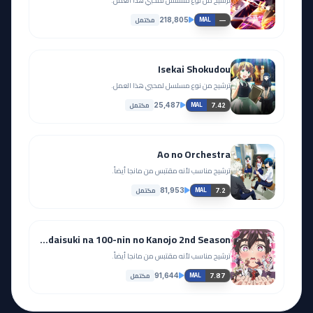
ترشيح من نوع مسلسل لمحبي هذا العمل.
مكتمل
218,805
—
MAL
Isekai Shokudou
ترشيح من نوع مسلسل لمحبي هذا العمل.
مكتمل
25,487
7.42
MAL
Ao no Orchestra
ترشيح مناسب لأنه مقتبس من مانجا أيضاً.
مكتمل
81,953
7.2
MAL
Kimi no Koto ga Daidaidaidaidaisuki na 100-nin no Kanojo 2nd Season
ترشيح مناسب لأنه مقتبس من مانجا أيضاً.
مكتمل
91,644
7.87
MAL