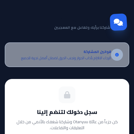
مجتمع Otanyuu
شاركنا برأيك وتفاعل مع المعجبين
قوانين المشاركة
الرجاء الالتزام بآداب الحوار وتجنب الحرق لضمان أفضل تجربة للجميع.
سجل دخولك لتنضم إلينا
كن جزءاً من عائلة Otanyuu وشاركنا شغفك بالأنمي من خلال
التعليقات والتفاعلات.