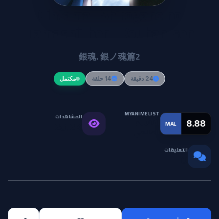
Gintama.: Shirogane no
Tamashii-hen - Kouhan-sen
銀魂. 銀ノ魂篇2
24 دقيقة
14 حلقة
مكتمل
MYANIMELIST
المشاهدات
التقييم
8.88
MAL
25.2K
العالمي
التعليقات
0