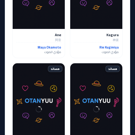
Ane
Kagura
阿音
神楽
Maya Okamoto
Rie Kugimiya
مؤدي الصوت
مؤدي الصوت
مساند
مساند