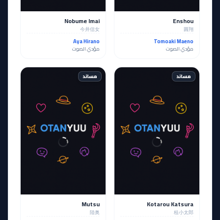
Nobume Imai
Enshou
今井信女
圓翔
Aya Hirano
Tomoaki Maeno
مؤدي الصوت
مؤدي الصوت
مساند
مساند
Mutsu
Kotarou Katsura
陸奥
桂小太郎