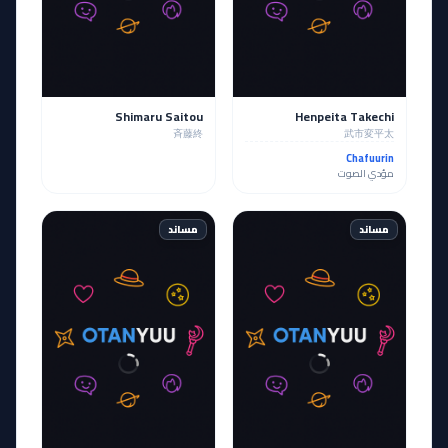
Shimaru Saitou
Henpeita Takechi
斉藤終
武市変平太
Chafuurin
مؤدي الصوت
مساند
مساند