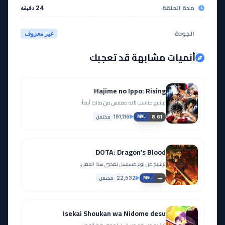
مدة الحلقة
24 دقيقة
الجودة
غير معروف
أنميات مشابهة قد تعجبك
Hajime no Ippo: Rising
ترشيح مناسب لأنه مقتبس من مانجا أيضاً.
مكتمل
191,116
8.61
MAL
DOTA: Dragon’s Blood
ترشيح من نوع مسلسل لمحبي هذا العمل.
مكتمل
22,532
—
MAL
Isekai Shoukan wa Nidome desu