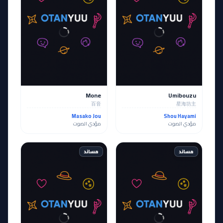
Mone
Umibouzu
百音
星海坊主
Masako Jou
Shou Hayami
مؤدي الصوت
مؤدي الصوت
مساند
مساند