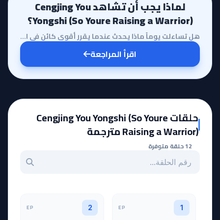
لماذا يجب أن تشاهد Cengjing You
Yongshi (So Youre Raising a Warrior)؟
هل تساءلت يوماً ماذا يحدث عندما يقرر أقوى كائن في الوجود أن يصبح معلماً لأكبر أعدائه؟ نحن أمام عمل أ...
اقرأ المراجعة
حلقات Cengjing You Yongshi (So Youre
Raising a Warrior) مترجمة
12 حلقة متوفرة
بحث عن حلقة بالرقم
EP
EP
2
1