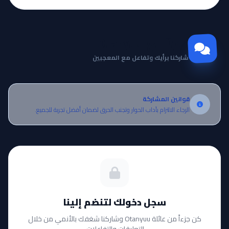
مجتمع Otanyuu
شاركنا برأيك وتفاعل مع المعجبين
قوانين المشاركة
الرجاء الالتزام بآداب الحوار وتجنب الحرق لضمان أفضل تجربة للجميع.
سجل دخولك لتنضم إلينا
كن جزءاً من عائلة Otanyuu وشاركنا شغفك بالأنمي من خلال
التعليقات والتفاعلات.