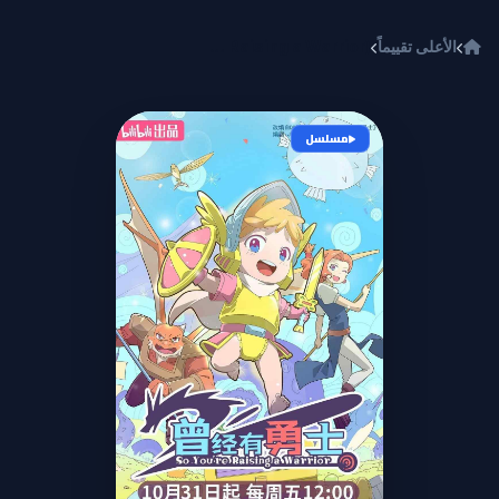
خطي إلى المحتوى
الأعلى تقييماً
Cengjing You Yongshi (So Youre Raising a Warrior)
مسلسل