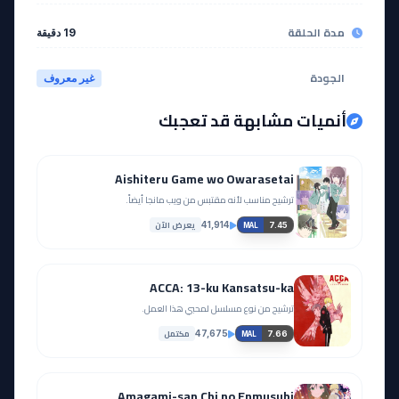
مدة الحلقة
19 دقيقة
الجودة
غير معروف
أنميات مشابهة قد تعجبك
Aishiteru Game wo Owarasetai
ترشيح مناسب لأنه مقتبس من ويب مانجا أيضاً.
يعرض الآن
41,914
7.45
MAL
ACCA: 13-ku Kansatsu-ka
ترشيح من نوع مسلسل لمحبي هذا العمل.
مكتمل
47,675
7.66
MAL
Amagami-san Chi no Enmusubi