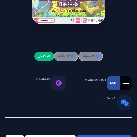
Cengjing You Yongshi (So Youre
Raising a Warrior)
19 دقيقة
12 حلقة
مكتمل
المشاهدات
MYANIMELIST
—
MAL
التقييم العالمي
8.6K
التعليقات
0