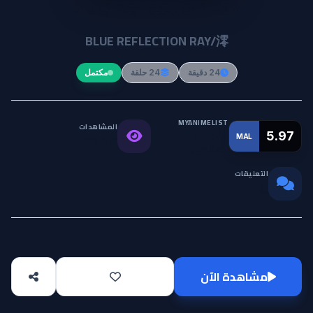
Blue Reflection Ray
BLUE REFLECTION RAY/澪
24 دقيقة
24 حلقة
مكتمل
MYANIMELIST
المشاهدات
التقييم
5.97
MAL
18.1K
العالمي
التعليقات
0
مشاهدة الآن