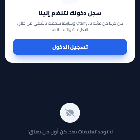
سجل دخولك لتنضم إلينا
كن جزءاً من عائلة Otanyuu وشاركنا شغفك بالأنمي من خلال
التعليقات والتفاعلات.
تسجيل الدخول
لا توجد تعليقات بعد. كن أول من يعلق!