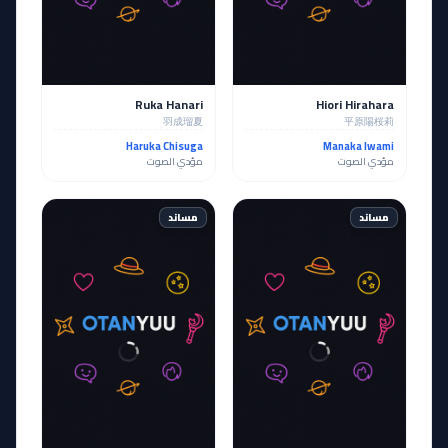
Ruka Hanari
Hiori Hirahara
羽成瑠夏
平原陽桜莉
Haruka Chisuga
Manaka Iwami
مؤدي الصوت
مؤدي الصوت
مساند
مساند