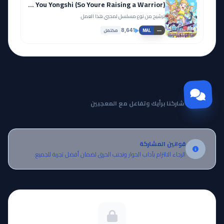
Cengjing You Yongshi (So Youre Raising a Warrior)
ترشيح من نوع مسلسل لمحبي هذا العمل.
مكتمل
8,641
—
MAL
مجتمع Otanyuu
شاركنا برأيك وتفاعل مع المعجبين
قوانين المشاركة
الرجاء الالتزام بآداب الحوار وتجنب الحرق لضمان أفضل تجربة للجميع.