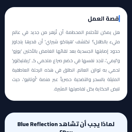
قصة العمل
هل يمكن للأحلام المحطمة أن تُزهر من جديد في عالم
مليء بالظلال؟ تكتشف 'هيناكو شيراي' أن قدرها يتجاوز
حدود إصابتها الجسدية بعد لقائها الغامض بالأختين 'يوزو'
و'ليمي'، لتجد نفسها في خضم صراع ملحمي كـ 'ريفليكتور'
تحمي به توازن العالم. انطلق في هذه الرحلة العاطفية
المليئة بالسحر والتضحية حصرياً عبر منصة 'أوتانيو'، حيث
تنبض الحكاية بكل تفاصيلها المثيرة.
لماذا يجب أن تشاهد Blue Reflection