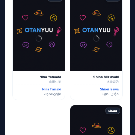
Nina Yamada
Shino Mizusaki
山田仁菜
水崎紫乃
Nina Tamaki
Shiori Izawa
مؤدي الصوت
مؤدي الصوت
مساند