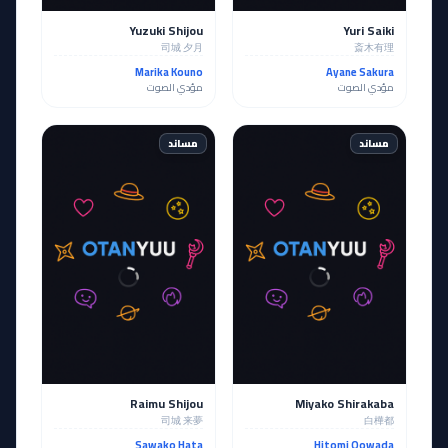
Yuzuki Shijou
Yuri Saiki
司城 夕月
斎木有理
Marika Kouno
Ayane Sakura
مؤدي الصوت
مؤدي الصوت
مساند
مساند
Raimu Shijou
Miyako Shirakaba
司城 来夢
白樺都
Sawako Hata
Hitomi Oowada