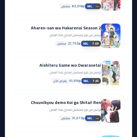
مكتمل
83,516
—
MAL
آخر حلقة 🔥
EP
23
EP
24
Aharen-san wa Hakarenai Season 2
مشاهدة
ترشيح من نوع مسلسل لمحبي هذا العمل.
مشاهدة
مكتمل
21,753
7.48
MAL
Aishiteru Game wo Owarasetai
ترشيح من نوع مسلسل لمحبي هذا العمل.
يعرض الآن
41,914
7.45
MAL
Chuunibyou demo Koi ga Shitai! Ren
ترشيح من نوع مسلسل لمحبي هذا العمل.
مكتمل
31,073
—
MAL