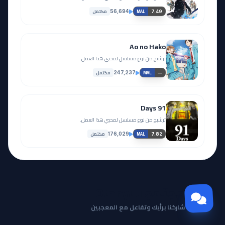
مكتمل
56,694
7.49
MAL
Ao no Hako
ترشيح من نوع مسلسل لمحبي هذا العمل.
مكتمل
247,237
—
MAL
91 Days
ترشيح من نوع مسلسل لمحبي هذا العمل.
مكتمل
176,029
7.82
MAL
مجتمع Otanyuu
شاركنا برأيك وتفاعل مع المعجبين