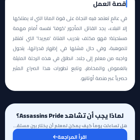
قصة العمل
في عالمٍ تعتمد فيه النجاة على قوة المانا التي لا يمتلكها
إلا النبلاء، يجد القاتل المأجور 'كوفا' نفسه أمام مهمة
مستحيلة؛ فهو مكلف بتدريب الفتاة 'ميريدا' التي تفتقر
للموهبة، وفي حال فشلها في إظهار قدراتها، يتحول
واجبه من معلم إلى جلاد. انطلق في هذه الرحلة المليئة
بالغموض والمخاطر، وتابع تطورات هذا الصراع المثير
حصرياً عبر منصة أوتانيو.
لماذا يجب أن تشاهد Assassins Pride؟
هل تساءلت يوماً كيف يمكن لمعلم أن يختار بين مستقبله وضميره حينما يكون تلميذه على حافة الهاوية؟ إن أن...
اقرأ المراجعة