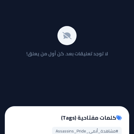
لا توجد تعليقات بعد. كن أول من يعلق!
كلمات مفتاحية (Tags)
#مشاهدة_أنمي_Assassins_Pride