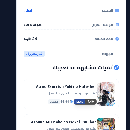
المصدر
اصلي
موسم العرض
صيف 2016
مدة الحلقة
24 دقيقة
الجودة
غير معروف
أنميات مشابهة قد تعجبك
Ao no Exorcist: Yuki no Hate-hen
ترشيح من نوع مسلسل لمحبي هذا العمل.
مكتمل
56,694
7.49
MAL
Around 40 Otoko no Isekai Tsuuhan
ترشيح من نوع مسلسل لمحبي هذا العمل.