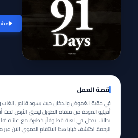
مشاه
قصة العمل
في حقبة الغموض والدخان حيث يسود قانون الغاب وتنت
أفيليو العودة من منفاه الطويل ليحرق الأرض تحت أقد
بطلنا، ليدخل في لعبة قط وفأر خطيرة مع عائلة 'فانيت
الرحمة. اكتشف خبايا هذا الانتقام الدموي الآن عبر منص