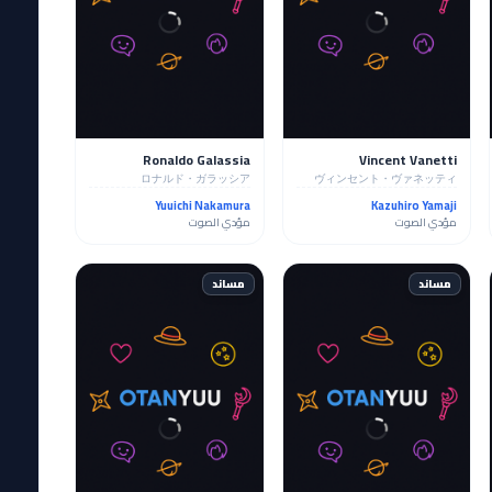
Ronaldo Galassia
Vincent Vanetti
ロナルド・ガラッシア
ヴィンセント・ヴァネッティ
Yuuichi Nakamura
Kazuhiro Yamaji
مؤدي الصوت
مؤدي الصوت
مساند
مساند