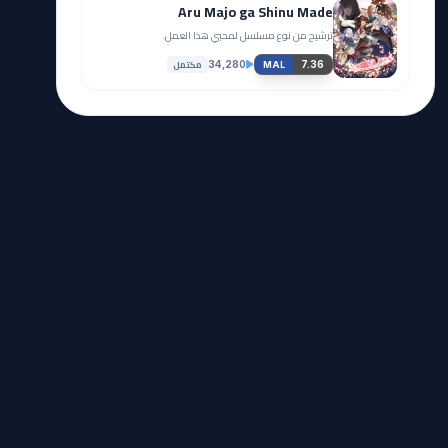
Aru Majo ga Shinu Made
ترشيح من نوع مسلسل لمحبي هذا العمل.
مكتمل
34,280
7.36
MAL