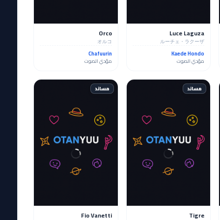
Orco
Luce Laguza
オルコ
ルーチェ・ラクーザ
Chafuurin
Kaede Hondo
مؤدي الصوت
مؤدي الصوت
مساند
مساند
Fio Vanetti
Tigre