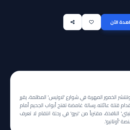
دة الآن
شر الخمور المهربة في شوارع 'لاوليس' المظلمة، يقرر
ام قتلة عائلته. رسالة غامضة تفتح أبواب الجحيم أمام
ي' النافذة، مقترباً من 'نيرو' في رحلة انتقام لا تعرف
ة 'أوتانيو'.