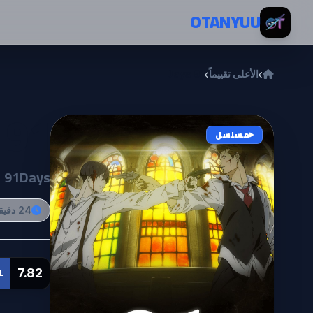
خطي إلى المحتوى
OTANYUU
الأعلى تقييماً
91 Days
91 Days
مسلسل
91Days
24 دقيقة
7.82
L