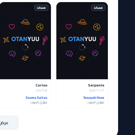
مساند
مساند
Corteo
Serpente
コルテオ
セルペンテ
Souma Saitou
Yasuyuki Kase
مؤدي الصوت
مؤدي الصوت
عرض 