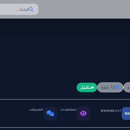
ابحث...
12 حلقة
مكتمل
المشاهدات
التعليقات
MYANIMELIST
MA
التقييم العالمي
0
176.0K