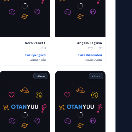
Nero Vanetti
Angelo Lagusa
ネロ
アヴィリオ
Takuya Eguchi
Takashi Kondou
مؤدي الصوت
مؤدي الصوت
مساند
مساند