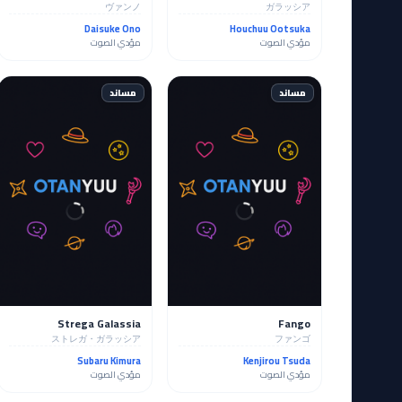
ヴァンノ
ガラッシア
Daisuke Ono
Houchuu Ootsuka
مؤدي الصوت
مؤدي الصوت
مساند
مساند
Strega Galassia
Fango
ストレガ・ガラッシア
ファンゴ
Subaru Kimura
Kenjirou Tsuda
مؤدي الصوت
مؤدي الصوت