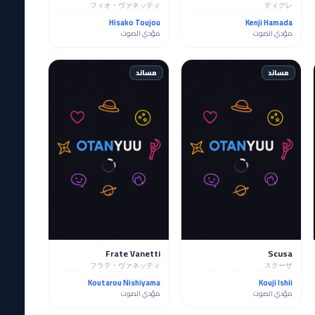
フィオ・ヴァネッティ
ティグレ
Hisako Toujou
Kenji Hamada
مؤدي الصوت
مؤدي الصوت
مساند
مساند
Frate Vanetti
Scusa
フラテ・ヴァネッティ
スクーザ
Koutarou Nishiyama
Kouji Ishii
مؤدي الصوت
مؤدي الصوت