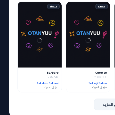
مساند
مساند
Barbero
Cerotto
バルベロ
チェロット
Takahiro Sakurai
Setsuji Satou
مؤدي الصوت
مؤدي الصوت
المزيد