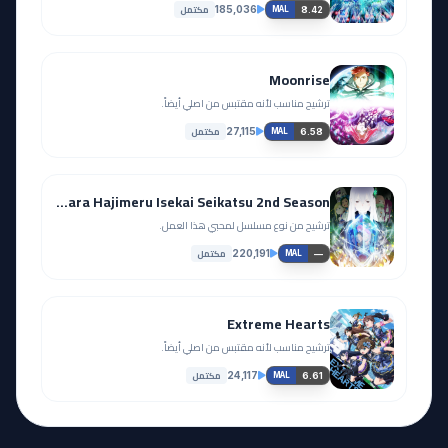
مكتمل
185,036
8.42
MAL
Moonrise
ترشيح مناسب لأنه مقتبس من اصلي أيضاً.
مكتمل
27,115
6.58
MAL
Re:Zero kara Hajimeru Isekai Seikatsu 2nd Season
ترشيح من نوع مسلسل لمحبي هذا العمل.
مكتمل
220,191
—
MAL
Extreme Hearts
ترشيح مناسب لأنه مقتبس من اصلي أيضاً.
مكتمل
24,117
6.61
MAL