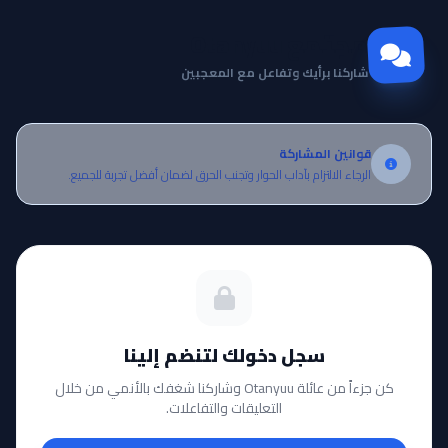
مجتمع Otanyuu
شاركنا برأيك وتفاعل مع المعجبين
قوانين المشاركة
الرجاء الالتزام بآداب الحوار وتجنب الحرق لضمان أفضل تجربة للجميع.
سجل دخولك لتنضم إلينا
كن جزءاً من عائلة Otanyuu وشاركنا شغفك بالأنمي من خلال
التعليقات والتفاعلات.