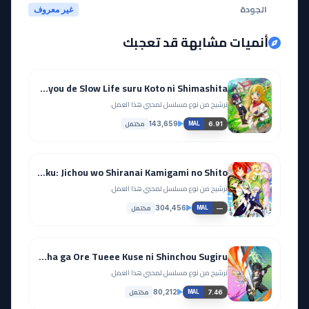
الجودة
غير معروف
أنميات مشابهة قد تعجبك
Shin no Nakama ja Nai to Yuusha no Party wo Oidasareta node, Henkyou de Slow Life suru Koto ni Shimashita
ترشيح من نوع مسلسل لمحبي هذا العمل.
مكتمل
143,659
6.91
MAL
Tensei Kizoku no Isekai Boukenroku: Jichou wo Shiranai Kamigami no Shito
ترشيح من نوع مسلسل لمحبي هذا العمل.
مكتمل
304,456
—
MAL
Shinchou Yuusha: Kono Yuusha ga Ore Tueee Kuse ni Shinchou Sugiru
ترشيح من نوع مسلسل لمحبي هذا العمل.
مكتمل
80,212
7.46
MAL