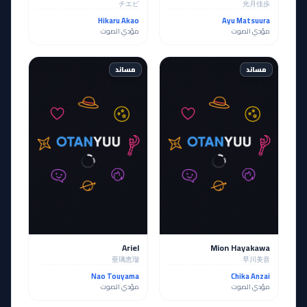
チエピ
光月佳歩
Hikaru Akao
Ayu Matsuura
مؤدي الصوت
مؤدي الصوت
مساند
مساند
Ariel
Mion Hayakawa
亜璃恵瑠
早川美音
Nao Touyama
Chika Anzai
مؤدي الصوت
مؤدي الصوت