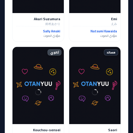
Akari Suzumura
Emi
鈴村あかり
えみ
Sally Amaki
Natsumi Kawaida
مؤدي الصوت
مؤدي الصوت
مساند
ثانوي
Kouchou-sensei
Saori