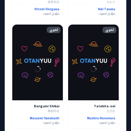
校長先生
さおり
Hitomi Shogawa
Yuki Tanaka
مؤدي الصوت
مؤدي الصوت
ثانوي
ثانوي
Bangumi Shikai
Tatekita-sei
番組司会
立北生
Masaomi Yamahashi
Mashiro Nonomura
مؤدي الصوت
مؤدي الصوت