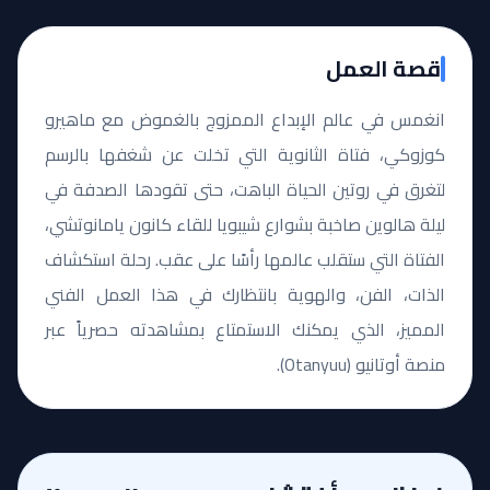
قصة العمل
انغمس في عالم الإبداع الممزوج بالغموض مع ماهيرو
كوزوكي، فتاة الثانوية التي تخلت عن شغفها بالرسم
لتغرق في روتين الحياة الباهت، حتى تقودها الصدفة في
ليلة هالوين صاخبة بشوارع شيبويا للقاء كانون يامانوتشي،
الفتاة التي ستقلب عالمها رأسًا على عقب. رحلة استكشاف
الذات، الفن، والهوية بانتظارك في هذا العمل الفني
المميز، الذي يمكنك الاستمتاع بمشاهدته حصرياً عبر
منصة أوتانيو (Otanyuu).