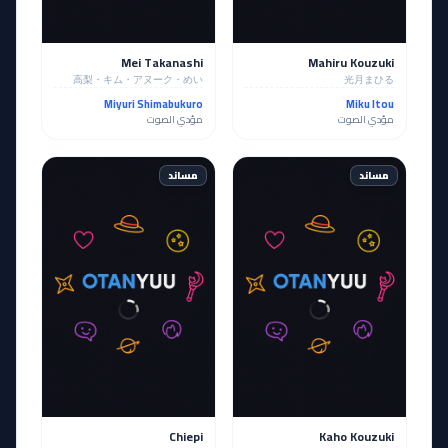
Mei Takanashi
Mahiru Kouzuki
高梨・キム・アヌーク・めい
光月まひる
Miyuri Shimabukuro
Miku Itou
مؤدي الصوت
مؤدي الصوت
مساند
مساند
Chiepi
Kaho Kouzuki