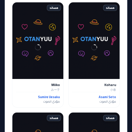
مساند
مساند
Miiko
Koharu
みー子
小春
Sumire Uesaka
Asami Seto
مؤدي الصوت
مؤدي الصوت
مساند
مساند