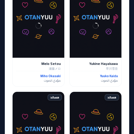
Melo Setou
Yukine Hayakawa
瀬藤メロ
早川雪音
Miho Okasaki
Yuuko Kaida
مؤدي الصوت
مؤدي الصوت
مساند
مساند