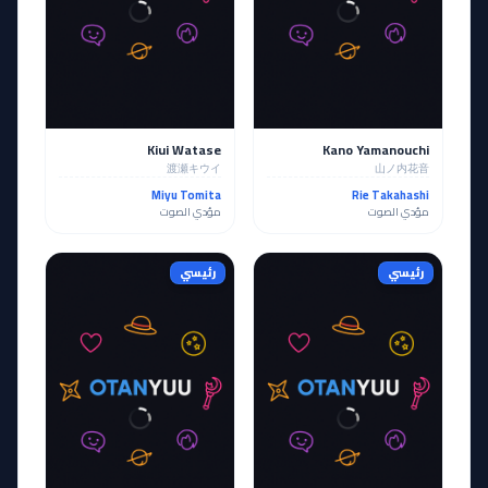
Kiui Watase
Kano Yamanouchi
渡瀬キウイ
山ノ内花音
Miyu Tomita
Rie Takahashi
مؤدي الصوت
مؤدي الصوت
رئيسي
رئيسي