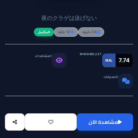
Yoru no Kurage wa Oyogenai
夜のクラゲは泳げない
24 دقيقة
12 حلقة
مكتمل
MYANIMELIST
المشاهدات
التقييم
7.74
MAL
24.3K
العالمي
التعليقات
0
مشاهدة الآن