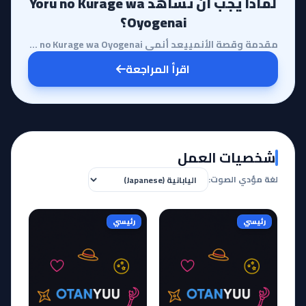
لماذا يجب أن تشاهد Yoru no Kurage wa
Oyogenai؟
مقدمة وقصة الأنمييعد أنمي Yoru no Kurage wa Oyogenai أو 'قناديل البحر لا تسبح في الليل' واحداً من أب...
اقرأ المراجعة
شخصيات العمل
لغة مؤدي الصوت:
رئيسي
رئيسي