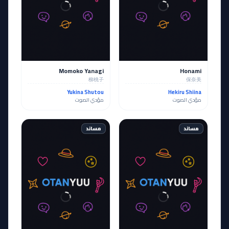
Momoko Yanagi
Honami
柳桃子
保奈美
Yukina Shutou
Hekiru Shiina
مؤدي الصوت
مؤدي الصوت
مساند
مساند