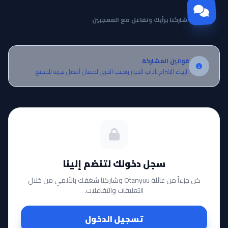
مجتمع Otanyuu
شاركنا برأيك وتفاعل مع المعجبين
قوانين المشاركة
الرجاء الالتزام بآداب الحوار وتجنب الحرق لضمان أفضل تجربة للجميع.
سجل دخولك لتنضم إلينا
كن جزءاً من عائلة Otanyuu وشاركنا شغفك بالأنمي من خلال
التعليقات والتفاعلات.
تسجيل الدخول