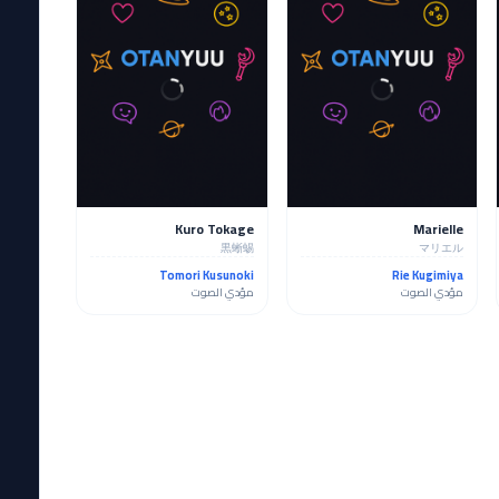
Kuro Tokage
Marielle
黒蜥蜴
マリエル
Tomori Kusunoki
Rie Kugimiya
مؤدي الصوت
مؤدي الصوت