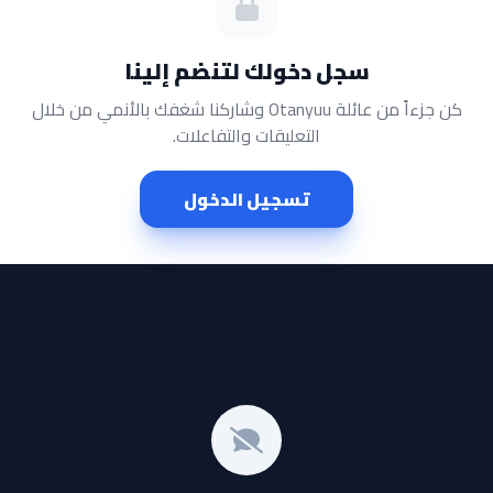
سجل دخولك لتنضم إلينا
كن جزءاً من عائلة Otanyuu وشاركنا شغفك بالأنمي من خلال
التعليقات والتفاعلات.
تسجيل الدخول