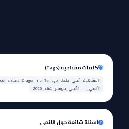
كلمات مفتاحية (Tags)
#مشاهدة_أنمي_Tensei_shitara_Dragon_no_Tamago_datta
#أنمي_
#أنمي_موسم_شتاء_2026
أسئلة شائعة حول الأنمي