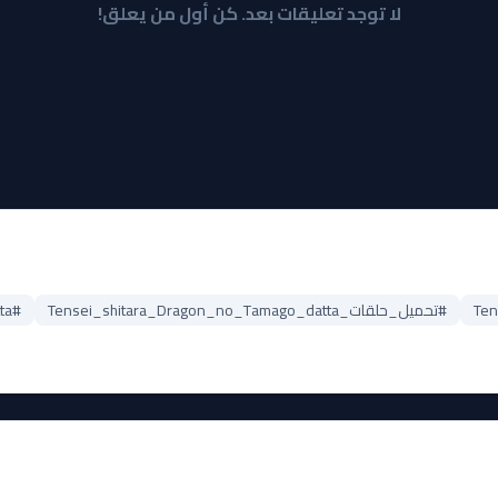
لا توجد تعليقات بعد. كن أول من يعلق!
#تحميل_حلقات_Tensei_shitara_Dragon_no_Tamago_datta
#Tensei_shitara_Dragon_no_Tamago_datta_مترجم