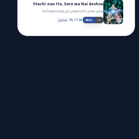
Hachi-nan tte, Sore wa Nai deshou!
ترشيح مناسب لأنه مقتبس من رواية خفيفة أيضاً.
مكتمل
74,772
—
MAL