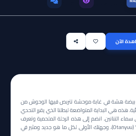
MA
التقييم العالمي
0
50.5K
دة الآن
رة بيضة هشة في غابة موحشة تتربص فيها الوحوش من
ة. هذه هي البداية المتواضعة لبطلنا الذي يقرر التحدي
ماء التنانين. انضم إلى هذه الرحلة الملحمية وتعرف
على تفاصيل هذا التحول المذهل عبر منصة 'أوتانيو' (Otanyuu)، وجهتك الأولى لكل ما هو جديد ومثير في