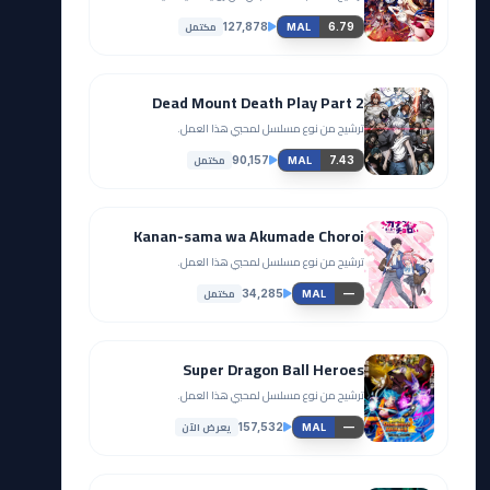
مكتمل
127,878
6.79
MAL
Dead Mount Death Play Part 2
ترشيح من نوع مسلسل لمحبي هذا العمل.
مكتمل
90,157
7.43
MAL
Kanan-sama wa Akumade Choroi
ترشيح من نوع مسلسل لمحبي هذا العمل.
مكتمل
34,285
—
MAL
Super Dragon Ball Heroes
ترشيح من نوع مسلسل لمحبي هذا العمل.
يعرض الآن
157,532
—
MAL