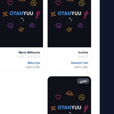
Myria Milleania
Irushia
ミリア・ミレアニア
イルシア
Miku Itou
Shunichi Toki
مؤدي الصوت
مؤدي الصوت
ثانوي