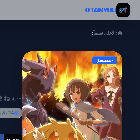
خطي إلى المحتوى
OTANYUU
الأعلى تقييماً
Tensei shitara Dragon no Tamago datta
ago
مسلسل
tta
さねぇ～
24 دقيقة