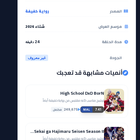
المصدر
رواية خفيفة
موسم العرض
شتاء 2026
مدة الحلقة
24 دقيقة
الجودة
غير معروف
أنميات مشابهة قد تعجبك
High School DxD BorN
ترشيح مناسب لأنه مقتبس من رواية خفيفة أيضاً.
مكتمل
249,675
7.41
MAL
Kimi to Boku no Saigo no Senjou, Aruiwa Sekai ga Hajimaru Seisen Season II
ترشيح مناسب لأنه مقتبس من رواية خفيفة أيضاً.