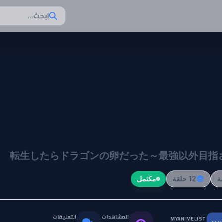
ابحث...
ara Dragon no Tam
da
転生したらドラゴンの卵だった～最強以外目指
12 حلقة
مكتمل
المشاهدات
التعليقات
MYANIMELIST