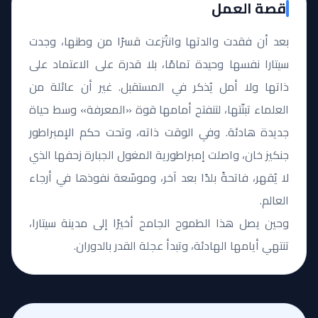
قصة العمل
بعد أن فقدت والدتها وانتُزعت قسرًا من وطنها، وجدت
سيتارا نفسها وحيدة تمامًا، بلا قدرة على الاعتماد على
ذاتها ولا أمل يُذكر في المستقبل. غير أن عائلة من
العلماء تبنّتها، لتنفتح أمامها قوة «المعرفة» وسط حياة
جديدة هادئة. وفي الوقت ذاته، وتحت حكم الإمبراطور
جنكيز خان، واصلت إمبراطورية المغول الجبارة زحفها الذي
لا يُقهر، فاتحةً بلدًا بعد آخر، وموسّعة نفوذها في أرجاء
العالم.
وحين يصل هذا الطموح الجامح أخيرًا إلى مدينة سيتارا،
تنتهي أيامها الهادئة، وتبدأ عجلة القدر بالدوران.