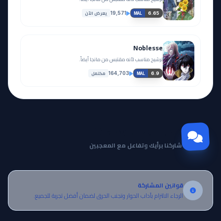
يعرض الآن
19,571
6.65
MAL
Noblesse
ترشيح مناسب لأنه مقتبس من مانجا أيضاً.
مكتمل
164,703
6.9
MAL
مجتمع Otanyuu
شاركنا برأيك وتفاعل مع المعجبين
قوانين المشاركة
الرجاء الالتزام بآداب الحوار وتجنب الحرق لضمان أفضل تجربة للجميع.