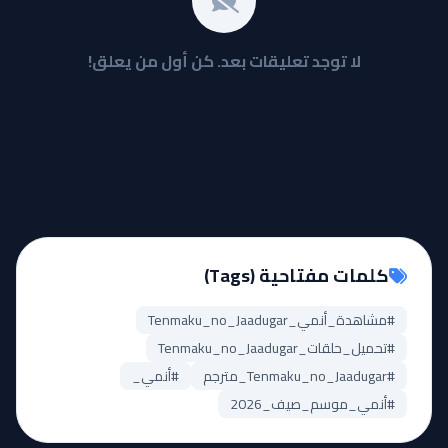
لا توجد تعليقات بعد. كن أول من يعلق!
كلمات مفتاحية (Tags)
#مشاهدة_أنمي_Tenmaku_no_Jaadugar
#تحميل_حلقات_Tenmaku_no_Jaadugar
#Tenmaku_no_Jaadugar_مترجم
#أنمي_
#أنمي_موسم_صيف_2026