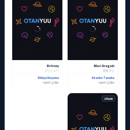
Britney
Mari Aragaki
ブリトニー
荒垣マリ
Rikiya Koyama
Atsuko Tanaka
مؤدي الصوت
مؤدي الصوت
مساند