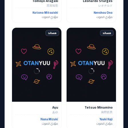
Tomoyo Aragaki
Leonardo Sturges
荒垣知世
レオナルド
Kotono Mitsuishi
Kenshou Ono
مؤدي الصوت
مؤدي الصوت
مساند
مساند
Ayu
Tetsuo Minamino
あゆ
南野鉄男
Nana Mizuki
Yuuki Kaji
مؤدي الصوت
مؤدي الصوت