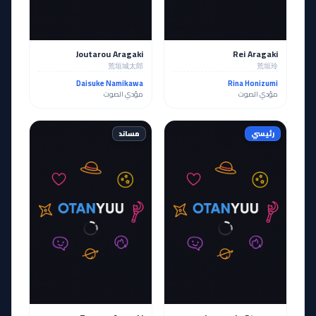
Joutarou Aragaki
Rei Aragaki
荒垣城太郎
荒垣玲
Daisuke Namikawa
Rina Honizumi
مؤدي الصوت
مؤدي الصوت
رئيسي
مساند