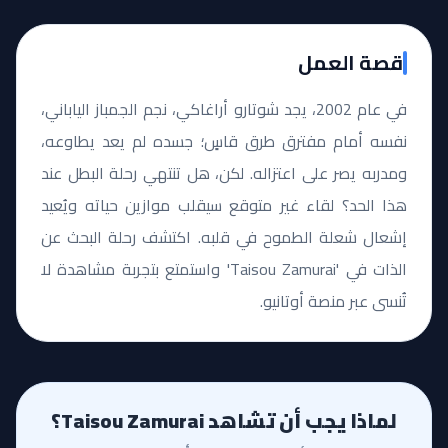
قصة العمل
في عام 2002، يجد شوتارو أراغاكي، نجم الجمباز الياباني،
نفسه أمام مفترق طرق قاسٍ؛ جسده لم يعد يطاوعه،
ومدربه يصر على اعتزاله. لكن، هل تنتهي رحلة البطل عند
هذا الحد؟ لقاء غير متوقع سيقلب موازين حياته ويُعيد
إشعال شعلة الطموح في قلبه. اكتشف رحلة البحث عن
الذات في 'Taisou Zamurai' واستمتع بتجربة مشاهدة لا
تُنسى عبر منصة أوتانيو.
لماذا يجب أن تشاهد Taisou Zamurai؟