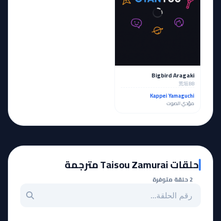
Bigbird Aragaki
荒垣BB
Kappei Yamaguchi
مؤدي الصوت
حلقات Taisou Zamurai مترجمة
2 حلقة متوفرة
بحث عن حلقة بالرقم