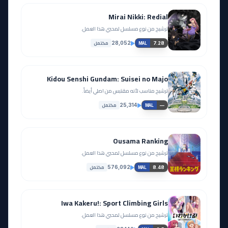
Mirai Nikki: Redial
ترشيح من نوع مسلسل لمحبي هذا العمل.
مكتمل
28,052
7.28
MAL
Kidou Senshi Gundam: Suisei no Majo
ترشيح مناسب لأنه مقتبس من اصلي أيضاً.
مكتمل
25,314
—
MAL
Ousama Ranking
ترشيح من نوع مسلسل لمحبي هذا العمل.
مكتمل
576,092
8.48
MAL
Iwa Kakeru!: Sport Climbing Girls
ترشيح من نوع مسلسل لمحبي هذا العمل.