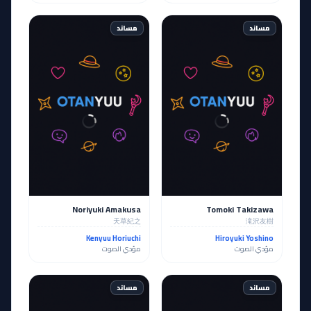
مساند
مساند
Noriyuki Amakusa
Tomoki Takizawa
天草紀之
滝沢友樹
Kenyuu Horiuchi
Hiroyuki Yoshino
مؤدي الصوت
مؤدي الصوت
مساند
مساند