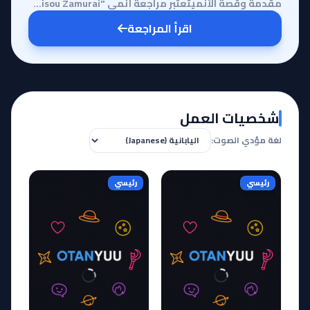
مقدمة وقصة الأنميتعتبر مراجعة أنمي "Taisou Zamurai" فرصة ممتازة للغوص في عمل درامي رياضي غير تقليدي،...
اقرأ المراجعة
شخصيات العمل
لغة مؤدي الصوت:
رئيسي
رئيسي