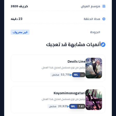
موسم العرض
خريف 2020
مدة الحلقة
23 دقيقة
الجودة
غير معروف
أنميات مشابهة قد تعجبك
Devils Line
ترشيح من نوع مسلسل لمحبي هذا العمل.
مكتمل
53,715
—
MAL
Koyomimonogatari
ترشيح من نوع مسلسل لمحبي هذا العمل.
مكتمل
20,821
7.61
MAL