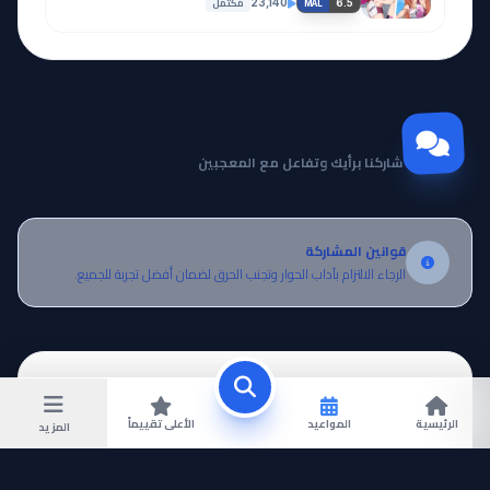
مكتمل
23,140
6.5
MAL
مجتمع Otanyuu
شاركنا برأيك وتفاعل مع المعجبين
قوانين المشاركة
الرجاء الالتزام بآداب الحوار وتجنب الحرق لضمان أفضل تجربة للجميع.
الرئيسية
المواعيد
الأعلى تقييماً
المزيد
سجل دخولك لتنضم إلينا