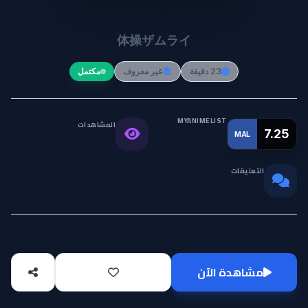
Taisou Zamurai
体操ザムライ
23 دقيقة
غير معروف
مكتمل
MYANIMELIST
المشاهدات
التقييم
7.25
MAL
9.2K
العالمي
التعليقات
0
مشاهدة الآن