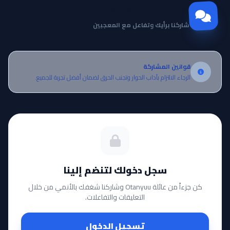
مجتمع Otanyuu
شاركنا برأيك وتفاعل مع المعجبين
قوانين المشاركة
الرجاء الالتزام بآداب الحوار وتجنب الحرق لضمان أفضل تجربة للجميع.
سجل دخولك لتنضم إلينا
كن جزءاً من عائلة Otanyuu وشاركنا شغفك بالأنمي من خلال
التعليقات والتفاعلات.
تسجيل الدخول