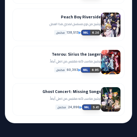
Peach Boy Riverside
ترشيح من نوع مسلسل لمحبي هذا العمل.
مكتمل
138,513
6.24
MAL
Tenrou: Sirius the Jaeger
ترشيح مناسب لأنه مقتبس من اصلي أيضاً.
مكتمل
60,393
6.95
MAL
Ghost Concert: Missing Songs
ترشيح مناسب لأنه مقتبس من اصلي أيضاً.
مكتمل
24,896
5.41
MAL