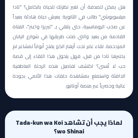
هل يمكن للصدفة أن تغير نظرتك للحياة بالكامل؟ "تادا
ميتسويوشي" طالب في الثانوية يعيش حياة هادئة بعيداً
عن صخب الرومانسية، حتى يلتقي بـ "تيريزا واغنر"، الفتاة
القادمة من بعيد والتي ضلت طريقها في شوارع اليابان
المزدحمة. لقاء عابر تحت أزهار الكرز يفتح أبواباً لمشاعر لم
يختبرها تادا من قبل، فهل يتحول هذا اللقاء إلى قصة
حب لا تُنسى؟ اكتشف تفاصيل هذه الرحلة العاطفية
الدافئة واستمتع بمشاهدة حلقات هذا الأنمي بجودة
عالية وحصرياً عبر منصة أوتانيو.
لماذا يجب أن تشاهد Tada-kun wa Koi
wo Shinai؟