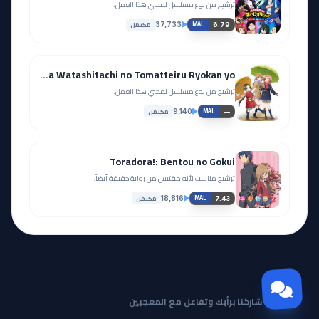
ترشيح من نوع مسلسل لمحبي هذا العمل.
مكتمل
37,733
6.79
MAL
Mikakunin de Shinkoukei: Mite. Are ga Watashitachi no Tomatteiru Ryokan yo.
ترشيح من نوع مسلسل لمحبي هذا العمل.
مكتمل
9,140
—
MAL
Toradora!: Bentou no Gokui
ترشيح مناسب لأنه مقتبس من رواية خفيفة أيضاً.
مكتمل
18,816
7.43
MAL
مجتمع Otanyuu
شاركنا برأيك وتفاعل مع المعجبين