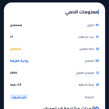
EP
11
معلومات الانمي
مشاهدة
النوع
مسلسل
عدد الحلقات
11
حالة العمل
مكتمل
المصدر
رواية خفيفة
موسم العرض
2020
مدة الحلقة
24 دقيقة
الجودة
غير معروف
أنميات مشابهة قد تعجبك