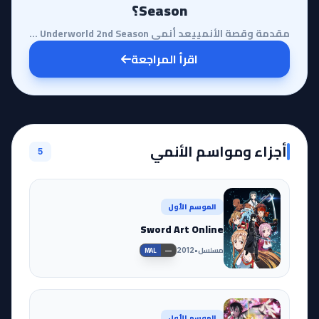
Season؟
مقدمة وقصة الأنمييعد أنمي Sword Art Online: Alicization - War of Underworld 2nd Season تتويجاً لرحلة...
اقرأ المراجعة
أجزاء ومواسم الأنمي
5
الموسم الأول
Sword Art Online
مسلسل
•
2012
—
MAL
الموسم الأول