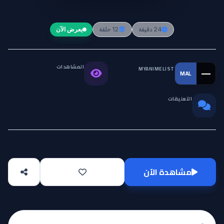
Super no Ura de Yani Suu Futari
24 دقيقة
12 حلقة
يعرض الآن
المشاهدات
MYANIMELIST
—
MAL
التقييم العالمي
22.3K
التعليقات
0
مشاهدة الآن