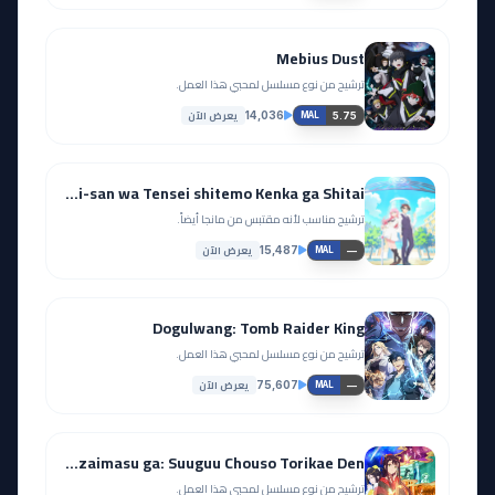
Mebius Dust
ترشيح من نوع مسلسل لمحبي هذا العمل.
يعرض الآن
14,036
5.75
MAL
Hanaori-san wa Tensei shitemo Kenka ga Shitai
ترشيح مناسب لأنه مقتبس من مانجا أيضاً.
يعرض الآن
15,487
—
MAL
Dogulwang: Tomb Raider King
ترشيح من نوع مسلسل لمحبي هذا العمل.
يعرض الآن
75,607
—
MAL
Futsutsuka na Akujo dewa Gozaimasu ga: Suuguu Chouso Torikae Den
ترشيح من نوع مسلسل لمحبي هذا العمل.