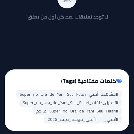
لا توجد تعليقات بعد. كن أول من يعلق!
كلمات مفتاحية (Tags)
#مشاهدة_أنمي_Super_no_Ura_de_Yani_Suu_Futari
#تحميل_حلقات_Super_no_Ura_de_Yani_Suu_Futari
#Super_no_Ura_de_Yani_Suu_Futari_مترجم
#أنمي_
#أنمي_موسم_صيف_2026