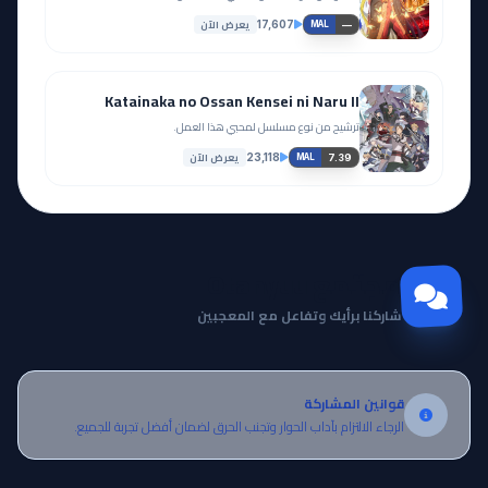
يعرض الآن
17,607
—
MAL
Katainaka no Ossan Kensei ni Naru II
ترشيح من نوع مسلسل لمحبي هذا العمل.
يعرض الآن
23,118
7.39
MAL
مجتمع Otanyuu
شاركنا برأيك وتفاعل مع المعجبين
قوانين المشاركة
الرجاء الالتزام بآداب الحوار وتجنب الحرق لضمان أفضل تجربة للجميع.