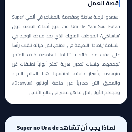
قصة العمل
استعدوا لرحلة هادئة ومفعمة بالمشاعر في أنمي 'Super
no Ura de Yani Suu Futari'. تدور أحداث القصة حول
'ساساكي'، الموظف المنهك الذي يجد ملاذه الوحيد في
ابتسامة 'يامادا' اللطيفة في المتجر، لكن حياته تنقلب رأساً
على عقب عند لقائه بـ 'تاياما' الغامضة خلف المتجر.
تجمعهما جلسات تدخين سرية تفتح أبواباً لعلاقات غير
متوقعة وأسرار دافئة. اكتشفوا هذا العالم الفريد
والعميق الآن حصرياً عبر منصة أوتانيو (Otanyuu)،
وجهتكم الأولى لكل ما هو مميز في عالم الأنمي.
لماذا يجب أن تشاهد Super no Ura de