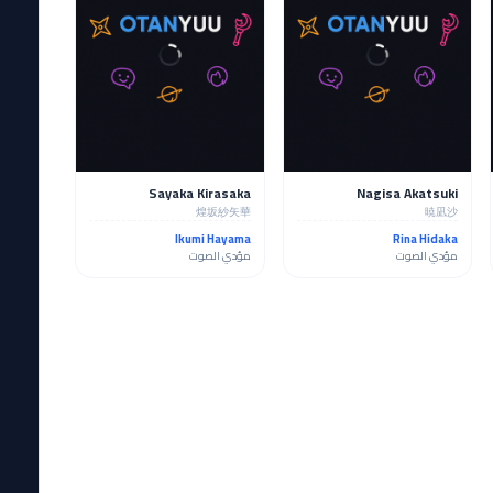
Sayaka Kirasaka
Nagisa Akatsuki
煌坂紗矢華
暁凪沙
Ikumi Hayama
Rina Hidaka
مؤدي الصوت
مؤدي الصوت