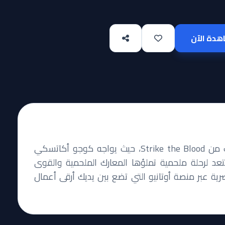
دة الآن
انغمس في عالم الإثارة والغموض مع الجزء الثالث من Strike the Blood، حيث يواجه كوجو أكاتسكي
تعد لرحلة ملحمية تملؤها المعارك الملحمية والقوى
ية عبر منصة أوتانيو التي تضع بين يديك أرقى أعمال