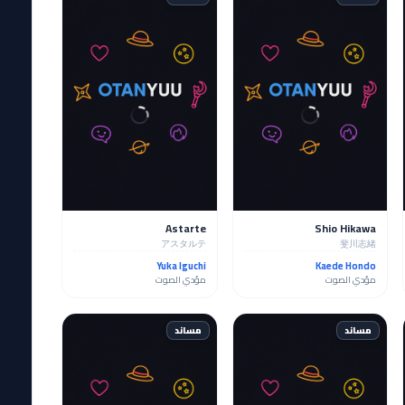
Astarte
Shio Hikawa
アスタルテ
斐川志緒
Yuka Iguchi
Kaede Hondo
مؤدي الصوت
مؤدي الصوت
مساند
مساند