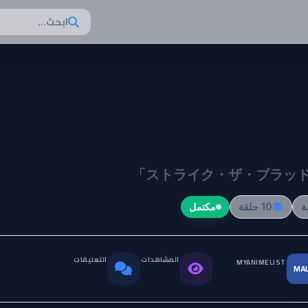
ابحث...
Strike the Blood
「ストライク・ザ・ブラッド」
10 حلقة
مكتمل
المشاهدات
التعليقات
MYANIMELIST
MA
التقييم العالمي
0
50.7K