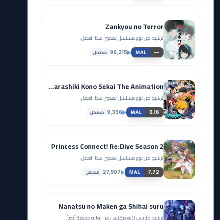
Zankyou no Terror
ترشيح من نوع مسلسل لمحبي هذا العمل.
مكتمل
96,215
—
MAL
Subarashiki Kono Sekai The Animation
ترشيح من نوع مسلسل لمحبي هذا العمل.
مكتمل
9,356
6.16
MAL
Princess Connect! Re:Dive Season 2
ترشيح من نوع مسلسل لمحبي هذا العمل.
مكتمل
27,907
7.72
MAL
Nanatsu no Maken ga Shihai suru
ترشيح مناسب لأنه مقتبس من رواية خفيفة أيضاً.