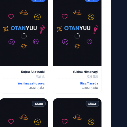
Kojou Akatsuki
Yukina Himeragi
暁古城
姫柊雪菜
Yoshimasa Hosoya
Risa Taneda
مؤدي الصوت
مؤدي الصوت
مساند
مساند