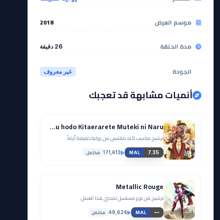
موسم العرض
2018
مدة الحلقة
26 دقيقة
الجودة
غير معروف
أنميات مشابهة قد تعجبك
Shinmai Ossan Boukensha, Saikyou Party ni Shinu hodo Kitaerarete Muteki ni Naru.
ترشيح مناسب لأنه مقتبس من رواية خفيفة أيضاً.
مكتمل
171,613
7.35
MAL
Metallic Rouge
ترشيح من نوع مسلسل لمحبي هذا العمل.
مكتمل
48,624
—
MAL