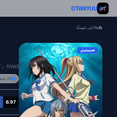
خطي إلى المحتوى
OTANYUU
الأعلى تقييماً
Strike the Blood III
 III
مسلسل
OVA3
26 دقيقة
6.97
L