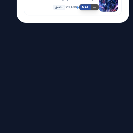
مكتمل
211,486
—
MAL