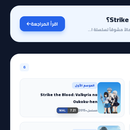
اقرأ المراجعة
مقدمة وقصة الأنمييعد أنمي Strike the Blood III استكمالاً مشوقاً لسلسلة الأكشن والفانتازيا التي خطفت ...
6
الموسم الأول
Strike the Blood: Valkyria no
Oukoku-hen
مسلسل
•
7.21
2015
MAL