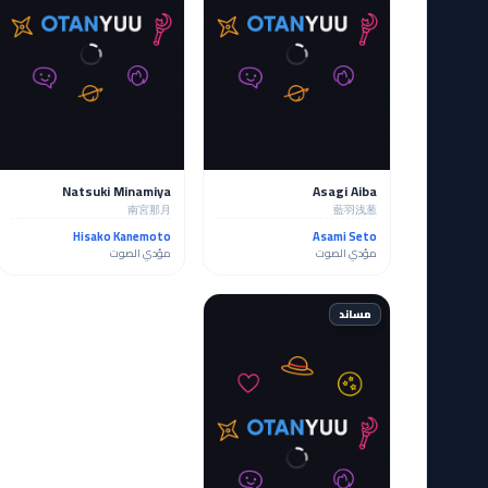
Natsuki Minamiya
Asagi Aiba
南宮那月
藍羽浅葱
Hisako Kanemoto
Asami Seto
مؤدي الصوت
مؤدي الصوت
مساند