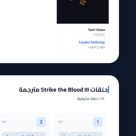
Yuiri Haba
羽波唯里
Sayaka Senbongi
مؤدي الصوت
حلقات Strike the Blood III مترجمة
10 حلقة متوفرة
EP
EP
2
1