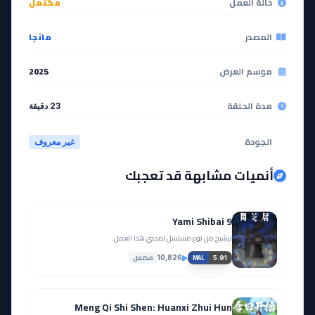
حالة العمل
مكتمل
المصدر
مانجا
موسم العرض
2025
مدة الحلقة
23 دقيقة
الجودة
غير معروف
أنميات مشابهة قد تعجبك
Yami Shibai 9
ترشيح من نوع مسلسل لمحبي هذا العمل.
مكتمل
10,826
5.91
MAL
Meng Qi Shi Shen: Huanxi Zhui Hun