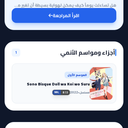
هل تساءلت يوماً كيف يمكن لهواية بسيطة أن تغير مسار حياتك بالكامل وتفتح أمامك أبواباً لم تكن تتخيل وج...
اقرأ المراجعة
أجزاء ومواسم الأنمي
1
الموسم الأول
Sono Bisque Doll wa Koi wo Suru
مسلسل
•
2022
8.13
MAL