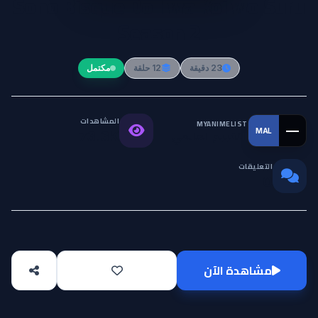
Sono Bisque Doll wa Koi wo Suru
Season 2
23 دقيقة
12 حلقة
مكتمل
المشاهدات
MYANIMELIST
—
MAL
التقييم العالمي
73.3K
التعليقات
0
مشاهدة الآن