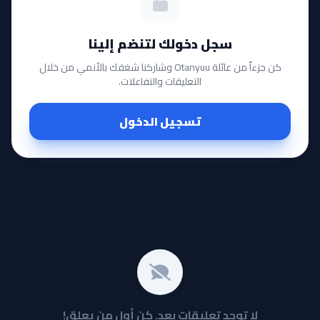
سجل دخولك لتنضم إلينا
كن جزءاً من عائلة Otanyuu وشاركنا شغفك بالأنمي من خلال
التعليقات والتفاعلات.
تسجيل الدخول
لا توجد تعليقات بعد. كن أول من يعلق!