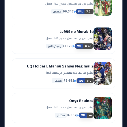
ترشيح من نوع مسلسل لمحبي هذا العمل.
مكتمل
96,347
7.51
MAL
Lv999 no Murabito
ترشيح من نوع مسلسل لمحبي هذا العمل.
يعرض الآن
41,826
6.46
MAL
UQ Holder!: Mahou Sensei Negima! 2
ترشيح مناسب لأنه مقتبس من مانجا أيضاً.
مكتمل
75,652
6.9
MAL
Onyx Equinox
ترشيح من نوع مسلسل لمحبي هذا العمل.
مكتمل
14,952
—
MAL