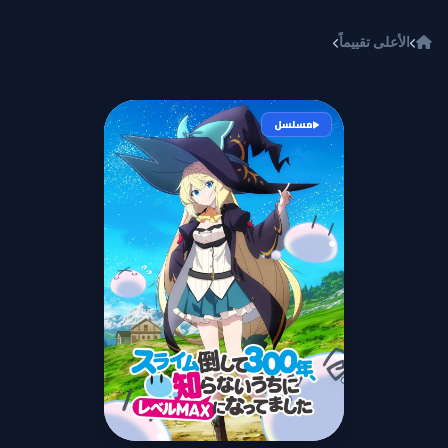
خطي إلى المحتوى
الأعلى تقييماً
Slime Taoshite 300-nen, Shiranai Uchi ni Level Max ni Nattemashita
مسلسل