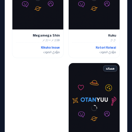
Megamega Shin
Kuku
メガーメガ神
クク
Kikuko Inoue
Kotori Koiwai
مؤدي الصوت
مؤدي الصوت
مساند