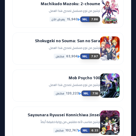
Machikado Mazoku: 2-choume
ترشيح من نوع مسلسل لمحبي هذا العمل.
يعرض الآن
15,940
7.86
MAL
Shokugeki no Souma: San no Sara
ترشيح من نوع مسلسل لمحبي هذا العمل.
مكتمل
63,904
7.97
MAL
Mob Psycho 100
ترشيح من نوع مسلسل لمحبي هذا العمل.
مكتمل
120,223
7.16
MAL
Sayounara Ryuusei Konnichiwa Jinsei
ترشيح مناسب لأنه مقتبس من رواية خفيفة أيضاً.
مكتمل
102,747
6.33
MAL