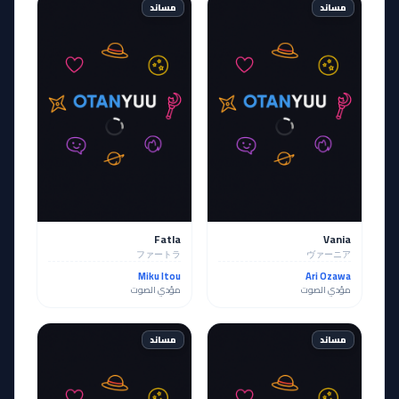
مساند
مساند
Fatla
Vania
ファートラ
ヴァーニア
Miku Itou
Ari Ozawa
مؤدي الصوت
مؤدي الصوت
مساند
مساند