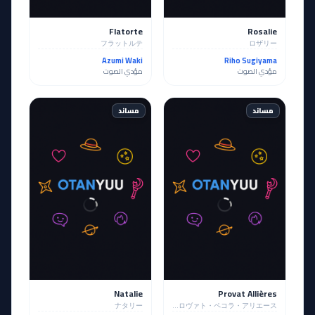
Flatorte
Rosalie
フラットルテ
ロザリー
Azumi Waki
Riho Sugiyama
مؤدي الصوت
مؤدي الصوت
مساند
مساند
Natalie
Provat Allières
ナタリー
プロヴァト・ペコラ・アリエース