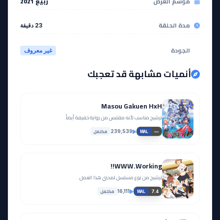
موسم العرض
ربيع 2021
مدة الحلقة
23 دقيقة
الجودة
غير معروف
أنميات مشابهة قد تعجبك
Masou Gakuen HxH
ترشيح مناسب لأنه مقتبس من رواية خفيفة أيضاً.
مكتمل
239,539
—
MAL
WWW.Working!!
ترشيح من نوع مسلسل لمحبي هذا العمل.
مكتمل
16,111
7.4
MAL