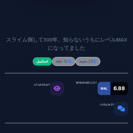
Slime Taoshite 300-nen,
Shiranai Uchi ni Level Max ni
Nattemashita
スライム倒して300年、知らないうちにレベルMAX
になってました
23 دقيقة
12 حلقة
مكتمل
MYANIMELIST
المشاهدات
التقييم
6.88
MAL
40.0K
العالمي
التعليقات
0