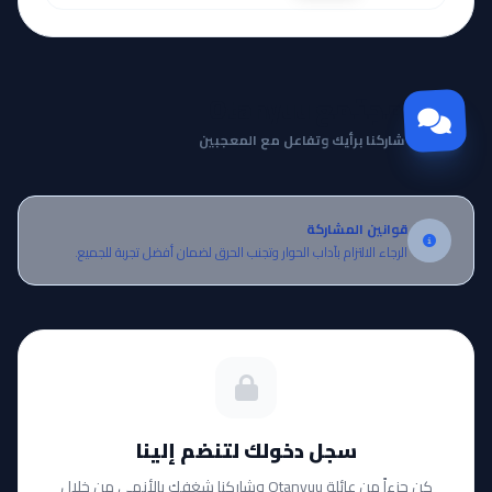
مجتمع Otanyuu
شاركنا برأيك وتفاعل مع المعجبين
قوانين المشاركة
الرجاء الالتزام بآداب الحوار وتجنب الحرق لضمان أفضل تجربة للجميع.
سجل دخولك لتنضم إلينا
كن جزءاً من عائلة Otanyuu وشاركنا شغفك بالأنمي من خلال