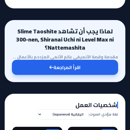
لماذا يجب أن تشاهد Slime Taoshite
300-nen, Shiranai Uchi ni Level Max ni
Nattemashita؟
مقدمة وقصة الأنميفي عالم الأنمي المزدحم بالأعمال التي تعتمد على الصراعات الملحمية والحروب الكبرى، يب...
اقرأ المراجعة
شخصيات العمل
لغة مؤدي الصوت: