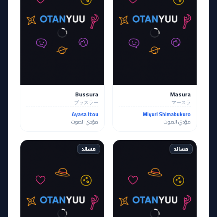
Bussura
Masura
ブッスラー
マースラ
Ayasa Itou
Miyuri Shimabukuro
مؤدي الصوت
مؤدي الصوت
مساند
مساند