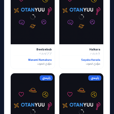
Beelzebub
Halkara
ベルゼブブ
ハルカラ
Manami Numakura
Sayaka Harada
مؤدي الصوت
مؤدي الصوت
رئيسي
رئيسي