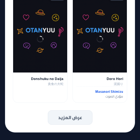
Donshuku no Daija
Doro Hori
貪食の大蛇
泥掘り
Masanori Shimizu
مؤدي الصوت
عرض المزيد