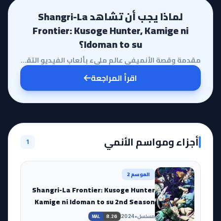
لماذا يجب أن تشاهد Shangri-La
Frontier: Kusoge Hunter, Kamige ni
Idoman to su؟
مقدمة وقصة الأنميفي عالم مليء بألعاب الفيديو التقليدية، يبرز أنمي Shangri-La Frontier كظاهرة فريدة ت...
اقرأ المراجعة
أجزاء ومواسم الأنمي
1
الموسم 2
Shangri-La Frontier: Kusoge Hunter
Kamige ni Idoman to su 2nd Season
مسلسل
•
2024
8.26
MAL