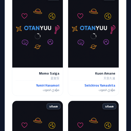
Momo Saiga
Kuon Amane
斎賀百
天音久遠
Yumiri Hanamori
Seiichirou Yamashita
مؤدي الصوت
مؤدي الصوت
مساند
مساند