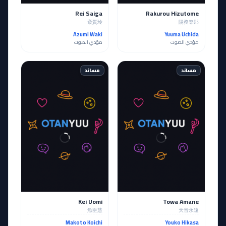
Rei Saiga
Rakurou Hizutome
斎賀玲
陽務楽郎
Azumi Waki
Yuuma Uchida
مؤدي الصوت
مؤدي الصوت
مساند
مساند
Kei Uomi
Towa Amane
魚臣慧
天音永遠
Makoto Koichi
Youko Hikasa