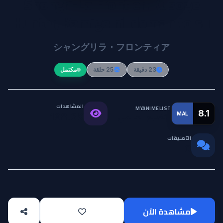
Shangri-La Frontier: Kusoge
Hunter, Kamige ni Idoman to su
シャングリラ・フロンティア
23 دقيقة
25 حلقة
مكتمل
المشاهدات
MYANIMELIST
8.1
MAL
التقييم العالمي
198.3K
التعليقات
0
مشاهدة الآن