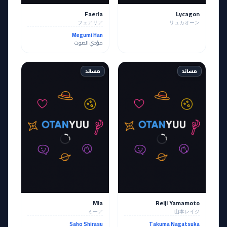
Faeria
Lycagon
フェアリア
リュカオーン
Megumi Han
مؤدي الصوت
مساند
مساند
Mia
Reiji Yamamoto
ミーア
山本レイジ
Saho Shirasu
Takuma Nagatsuka