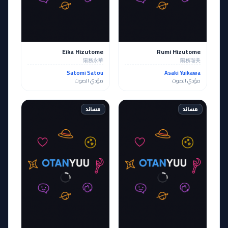
Eika Hizutome
Rumi Hizutome
陽務永華
陽務瑠美
Satomi Satou
Asaki Yuikawa
مؤدي الصوت
مؤدي الصوت
مساند
مساند