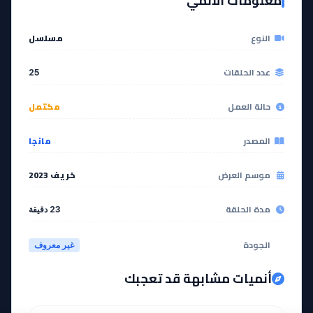
معلومات الانمي
النوع
مسلسل
EP
EP
14
13
عدد الحلقات
25
مشاهدة
مشاهدة
حالة العمل
مكتمل
EP
EP
16
15
المصدر
مانجا
مشاهدة
مشاهدة
موسم العرض
خريف 2023
مدة الحلقة
23 دقيقة
EP
EP
18
17
الجودة
غير معروف
مشاهدة
مشاهدة
أنميات مشابهة قد تعجبك
EP
EP
20
19