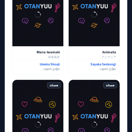
Mana Iwamaki
Animalia
岩卷真奈
アニマリア
Umeka Shouji
Sayaka Senbongi
مؤدي الصوت
مؤدي الصوت
مساند
مساند