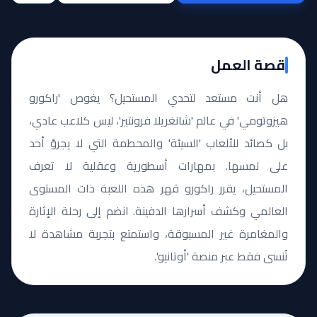
قصة العمل
هل أنت مستعد لتحدي المستحيل؟ يغوص 'راكورو
هيزوتومي' في عالم 'شانغريلا فرونتير'، ليس كلاعب عادي،
بل كصائد للألعاب 'السيئة' والمحطمة التي لا يجرؤ أحد
على لمسها. بمهارات أسطورية وعقلية لا تعرف
المستحيل، يقرر راكورو قهر هذه اللعبة ذات المستوى
العالمي وكشف أسرارها الدفينة. انضم إلى رحلة الإثارة
والمغامرة غير المسبوقة، واستمتع بتجربة مشاهدة لا
تُنسى فقط عبر منصة 'أوتانيو'.