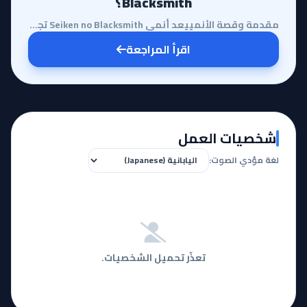
Blacksmith؟
مقدمة وقصة الأنمييعد أنمي Seiken no Blacksmith تجربة فريدة تجمع بين الفانتازيا الملحمية والدراما الإ...
اقرأ المراجعة
شخصيات العمل
لغة مؤدي الصوت:
تعذّر تحميل الشخصيات.