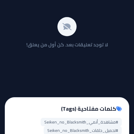
لا توجد تعليقات بعد. كن أول من يعلق!
كلمات مفتاحية (Tags)
#مشاهدة_أنمي_Seiken_no_Blacksmith
#تحميل_حلقات_Seiken_no_Blacksmith