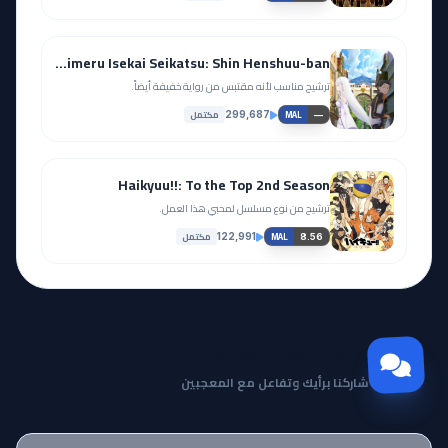
Re:Zero kara Hajimeru Isekai Seikatsu: Shin Henshuu-ban
ترشيح مناسب لأنه مقتبس من رواية خفيفة أيضاً.
مكتمل
299,687
—
MAL
Haikyuu!!: To the Top 2nd Season
ترشيح من نوع مسلسل لمحبي هذا العمل.
مكتمل
122,991
8.56
MAL
مجتمع Otanyuu
شاركنا برأيك وتفاعل مع المعجبين