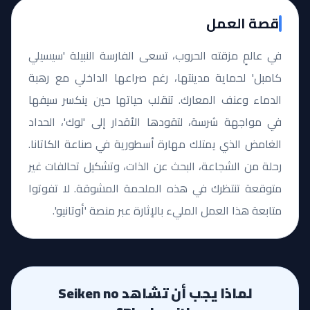
قصة العمل
في عالمٍ مزقته الحروب، تسعى الفارسة النبيلة 'سيسيلي
كامبل' لحماية مدينتها، رغم صراعها الداخلي مع رهبة
الدماء وعنف المعارك. تنقلب حياتها حين ينكسر سيفها
في مواجهة شرسة، لتقودها الأقدار إلى 'لوك'، الحداد
الغامض الذي يمتلك مهارة أسطورية في صناعة الكاتانا.
رحلة من الشجاعة، البحث عن الذات، وتشكيل تحالفات غير
متوقعة تنتظرك في هذه الملحمة المشوقة. لا تفوتوا
متابعة هذا العمل المليء بالإثارة عبر منصة 'أوتانيو'.
لماذا يجب أن تشاهد Seiken no