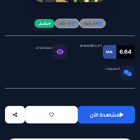
Seiken no Blacksmith
24 دقيقة
12 حلقة
مكتمل
MYANIMELIST
المشاهدات
التقييم
6.64
MAL
43.2K
العالمي
التعليقات
0
مشاهدة الآن