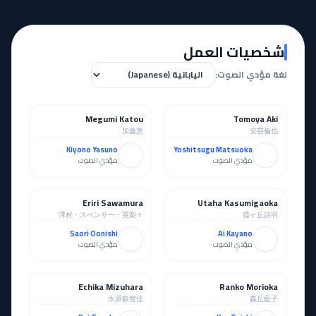
شخصيات العمل
لغة مؤدي الصوت:
Megumi Katou
Tomoya Aki
رئيسي
رئيسي
加藤恵
安芸倫也
Kiyono Yasuno
Yoshitsugu Matsuoka
مؤدي الصوت
مؤدي الصوت
Eriri Sawamura
Utaha Kasumigaoka
رئيسي
رئيسي
澤村・スペンサー・英梨々
霞ヶ丘詩羽
Saori Oonishi
Ai Kayano
مؤدي الصوت
مؤدي الصوت
Echika Mizuhara
Ranko Morioka
مساند
مساند
水原叡智佳
森丘藍子
Rui Tanabe
You Taichi