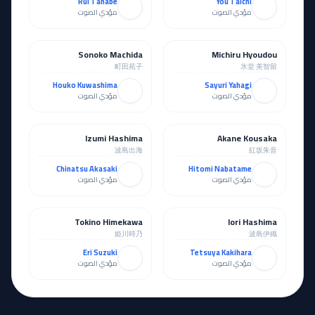
مؤدي الصوت
مؤدي الصوت
Sonoko Machida
Michiru Hyoudou
مساند
مساند
町田苑子
氷堂 美智留
Houko Kuwashima
Sayuri Yahagi
مؤدي الصوت
مؤدي الصوت
Izumi Hashima
Akane Kousaka
مساند
مساند
波島出海
紅坂朱音
Chinatsu Akasaki
Hitomi Nabatame
مؤدي الصوت
مؤدي الصوت
Tokino Himekawa
Iori Hashima
مساند
مساند
姫川時乃
波島伊織
Eri Suzuki
Tetsuya Kakihara
مؤدي الصوت
مؤدي الصوت