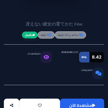
Saenai Heroine no Sodatekata
Fine
冴えない彼女の育てかた Fine
1 ساعة و 54 دقيقة
1 حلقة
مكتمل
MYANIMELIST
المشاهدات
التقييم
8.42
MAL
69.6K
العالمي
التعليقات
0
مشاهدة الآن