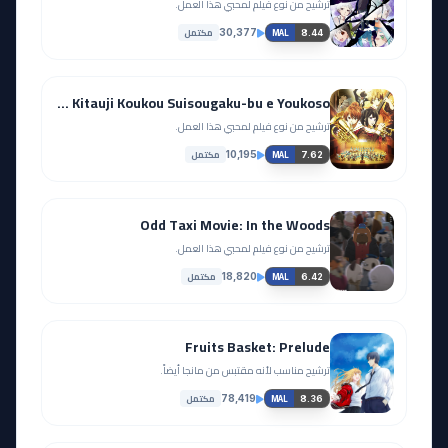
مكتمل
30,377
8.44
MAL
Hibike! Euphonium Movie 1: Kitauji Koukou Suisougaku-bu e Youkoso
ترشيح من نوع فيلم لمحبي هذا العمل.
مكتمل
10,195
7.62
MAL
Odd Taxi Movie: In the Woods
ترشيح من نوع فيلم لمحبي هذا العمل.
مكتمل
18,820
6.42
MAL
Fruits Basket: Prelude
ترشيح مناسب لأنه مقتبس من مانجا أيضاً.
مكتمل
78,419
8.36
MAL
Kizumonogatari III: Reiketsu-hen