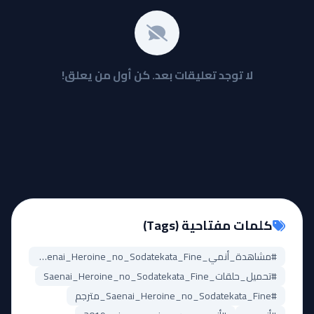
لا توجد تعليقات بعد. كن أول من يعلق!
كلمات مفتاحية (Tags)
#مشاهدة_أنمي_Saenai_Heroine_no_Sodatekata_Fine
#تحميل_حلقات_Saenai_Heroine_no_Sodatekata_Fine
#Saenai_Heroine_no_Sodatekata_Fine_مترجم
#أنمي_
#أنمي_موسم_غير_معروف_2019