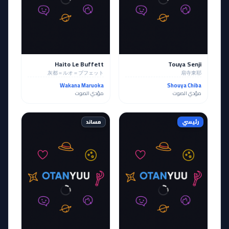
Haito Le Buffett
Touya Senji
灰都＝ルオ＝ブフェット
扇寺東耶
Wakana Maruoka
Shouya Chiba
مؤدي الصوت
مؤدي الصوت
رئيسي
مساند