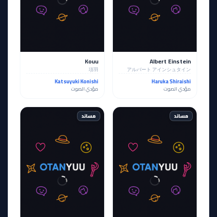
Kouu
Albert Einstein
項羽
アルバート アインシュタイン
Katsuyuki Konishi
Haruka Shiraishi
مؤدي الصوت
مؤدي الصوت
مساند
مساند