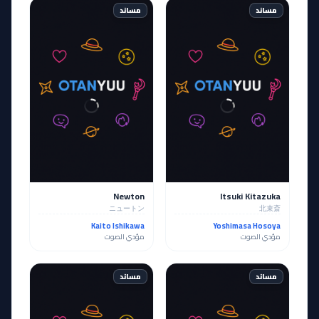
مساند
مساند
Newton
Itsuki Kitazuka
ニュートン
北束斎
Kaito Ishikawa
Yoshimasa Hosoya
مؤدي الصوت
مؤدي الصوت
مساند
مساند