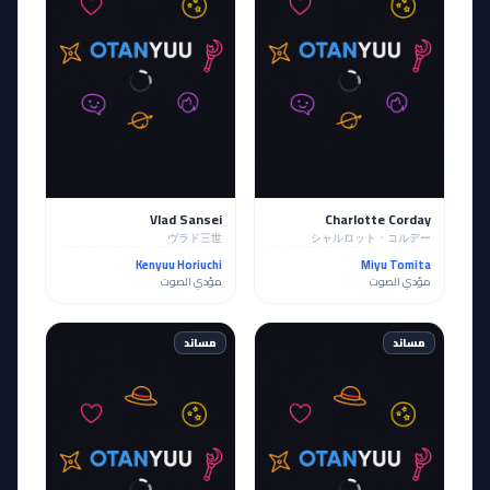
Vlad Sansei
Charlotte Corday
ヴラド三世
シャルロット・コルデー
Kenyuu Horiuchi
Miyu Tomita
مؤدي الصوت
مؤدي الصوت
مساند
مساند