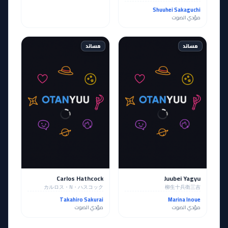
Shuuhei Sakaguchi
مؤدي الصوت
مساند
مساند
Carlos Hathcock
Juubei Yagyu
カルロス・N・ハスコック
柳生十兵衛三吉
Takahiro Sakurai
Marina Inoue
مؤدي الصوت
مؤدي الصوت