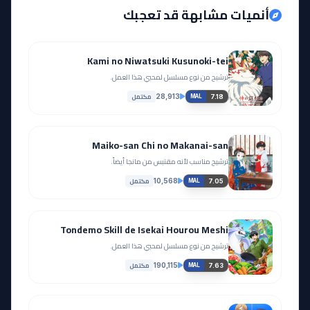
أنميات مشابهة قد تعجبك
Kami no Niwatsuki Kusunoki-tei
ترشيح من نوع مسلسل لمحبي هذا العمل.
مكتمل
28,913
7.18
MAL
Maiko-san Chi no Makanai-san
ترشيح مناسب لأنه مقتبس من مانجا أيضاً.
مكتمل
10,568
7.05
MAL
Tondemo Skill de Isekai Hourou Meshi
ترشيح من نوع مسلسل لمحبي هذا العمل.
مكتمل
190,115
7.63
MAL