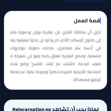
قصة العمل
تخيل أن عمالقة التاريخ، من عبقرية نيوتن ودموية هتلر
إلى طموح الإسكندر الأكبر، لم يرحلوا بل عادوا ليعيشوا بيننا
في أجساد بشر معاصرين. صراعات دموية، مواجهات
فلسفية، ومصير البشرية معلق بخيط رفيع في معركة لا
تعرف الرحمة. اكتشف سر 'بتلات التناسخ' وتابع هذه
الملحمة التاريخية الفريدة حصرياً وبجودة عالية عبر منصة
أوتانيو (Otanyuu).
لماذا يجب أن تشاهد Reincarnation no