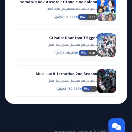
Kaguya-sama wa Kokurasetai: Otona e no Kaidan
ترشيح مناسب لأنه مقتبس من مانجا أيضاً.
مكتمل
14,535
8.52
MAL
Grisaia: Phantom Trigger
ترشيح من نوع مسلسل لمحبي هذا العمل.
مكتمل
26,316
6.41
MAL
Muv-Luv Alternative 2nd Season
ترشيح من نوع مسلسل لمحبي هذا العمل.
مكتمل
30,054
—
MAL
مجتمع Otanyuu
شاركنا برأيك وتفاعل مع المعجبين