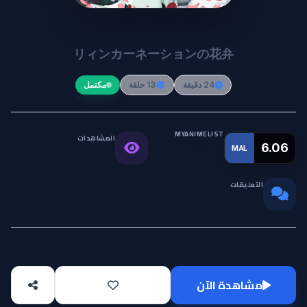
Reincarnation no Kaben
リィンカーネーションの花弁
24 دقيقة
13 حلقة
مكتمل
MYANIMELIST
المشاهدات
التقييم
6.06
MAL
42.3K
العالمي
التعليقات
0
مشاهدة الآن