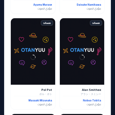
Ayumu Murase
Daisuke Namikawa
مؤدي الصوت
مؤدي الصوت
مساند
مساند
Pol Pot
Alan Smithee
ポル・ポト
アラン・スミシー
Masaaki Mizunaka
Nobuo Tobita
مؤدي الصوت
مؤدي الصوت