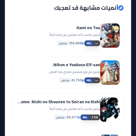
أنميات مشابهة قد تعجبك
EP
EP
20
19
Kami no Tou
مشاهدة
مشاهدة
ترشيح مناسب لأنه مقتبس من مانجا أيضاً.
مكتمل
104,868
—
MAL
EP
EP
22
21
Nihon e Youkoso Elf-san.
مشاهدة
مشاهدة
ترشيح من نوع مسلسل لمحبي هذا العمل.
مكتمل
41,753
—
MAL
آخر حلقة 🔥
EP
23
EP
24
Mahoutsukai no Yome: Nishi no Shounen to Seiran no Kishi
مشاهدة
ترشيح مناسب لأنه مقتبس من مانجا أيضاً.
مشاهدة
مكتمل
50,077
7.56
MAL