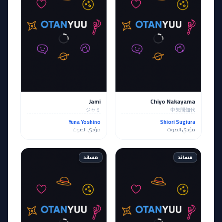
Jami
Chiyo Nakayama
ジャミ
中矢間知代
Yuna Yoshino
Shiori Sugiura
مؤدي الصوت
مؤدي الصوت
مساند
مساند