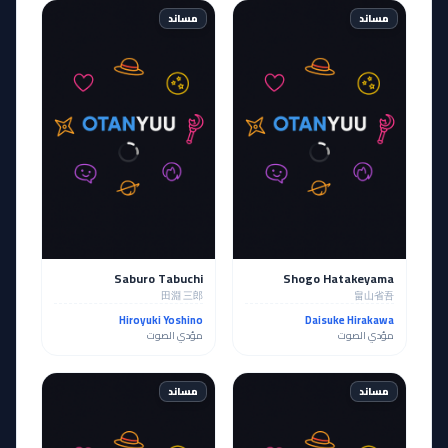
مساند
مساند
Saburo Tabuchi
Shogo Hatakeyama
田淵 三郎
畠山省吾
Hiroyuki Yoshino
Daisuke Hirakawa
مؤدي الصوت
مؤدي الصوت
مساند
مساند