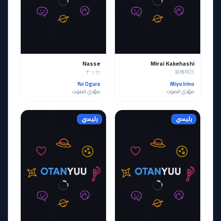
Nasse
Mirai Kakehashi
ナッセ
架橋明日
Yui Ogura
Miyu Irino
مؤدي الصوت
مؤدي الصوت
رئيسي
رئيسي