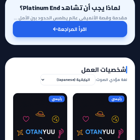
لماذا يجب أن تشاهد Platinum End؟
مقدمة وقصة الأنميفي عالم يطمس الحدود بين الأمل واليأس، يأتي أنمي Platinum End ليقدم لنا تجربة فلسفية...
اقرأ المراجعة
شخصيات العمل
لغة مؤدي الصوت:
رئيسي
رئيسي