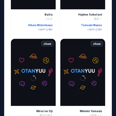
Balta
Hajime Sokotani
バルタ
底谷 一
Hikaru Midorikawa
Tomoaki Maeno
مؤدي الصوت
مؤدي الصوت
مساند
مساند
Mirai no Oji
Mimimi Yamada
明日の叔父
山田美々々