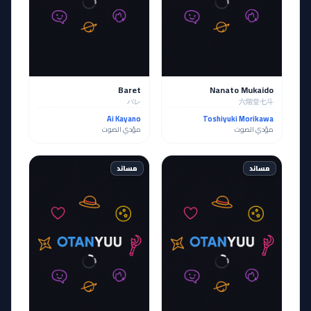
Baret
Nanato Mukaido
バレ
六階堂七斗
Ai Kayano
Toshiyuki Morikawa
مؤدي الصوت
مؤدي الصوت
مساند
مساند