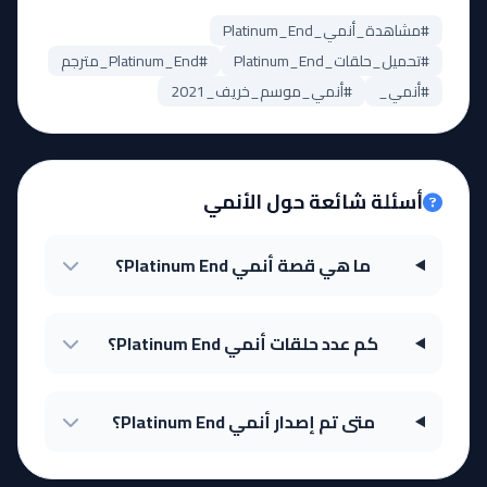
#مشاهدة_أنمي_Platinum_End
#تحميل_حلقات_Platinum_End
#Platinum_End_مترجم
#أنمي_
#أنمي_موسم_خريف_2021
أسئلة شائعة حول الأنمي
ما هي قصة أنمي Platinum End؟
كم عدد حلقات أنمي Platinum End؟
متى تم إصدار أنمي Platinum End؟