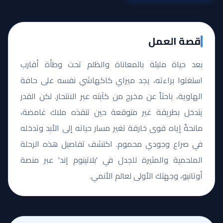
قصة العمل
بعد حياة مليئة بالمعاناة والظلم تحت وطأة أقارب
استغلوا براءته، يجد ميراي كاكهاشي نفسه على حافة
الهاوية، باحثاً عن مخرج من كآبته عبر الانتحار. لكن القدر
يتدخل بطريقة غير متوقعة حين تنقذه ملاك غامضة،
مانحةً إياه قوى خارقة تغير مسار حياته إلى الأبد وتدخله
في صراع وجودي محموم. اكتشف تفاصيل هذه الرحلة
الملحمية والمثيرة للجدل في 'بلاتينوم إند' عبر منصة
أوتانيو، وجهتك الأولى لعالم الأنمي.