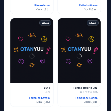
Kikuko Inoue
Kaito Ishikawa
مؤدي الصوت
مؤدي الصوت
مساند
مساند
Luta
Tonma Rodriguez
ルタ
ロドリゲス 頓馬
Takehito Koyasu
Tomokazu Sugita
مؤدي الصوت
مؤدي الصوت