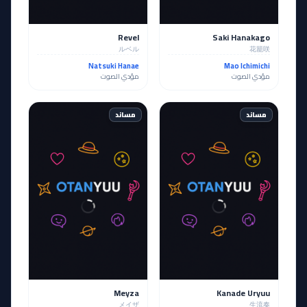
Revel
Saki Hanakago
ルベル
花籠咲
Natsuki Hanae
Mao Ichimichi
مؤدي الصوت
مؤدي الصوت
مساند
مساند
Meyza
Kanade Uryuu
メイザ
生流奏