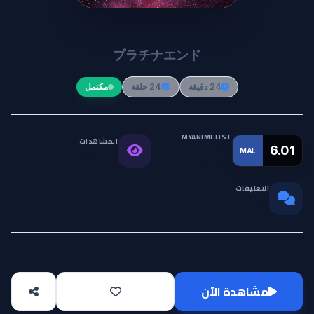
Platinum End
プラチナエンド
24 دقيقة
24 حلقة
مكتمل
MYANIMELIST
المشاهدات
التقييم
6.01
MAL
119.2K
العالمي
التعليقات
0
مشاهدة الآن