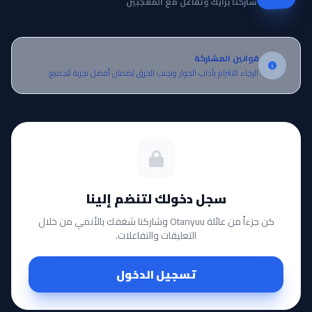
شاركنا برأيك وتفاعل مع المعجبين
قوانين المشاركة
الرجاء الالتزام بآداب الحوار وتجنب الحرق لضمان أفضل تجربة للجميع.
سجل دخولك لتنضم إلينا
كن جزءاً من عائلة Otanyuu وشاركنا شغفك بالأنمي من خلال
التعليقات والتفاعلات.
تسجيل الدخول