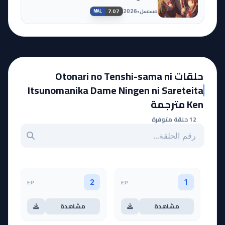
Sareteita Ken 2
مسلسل
•
2026
7.07
MAL
حلقات Otonari no Tenshi-sama ni
Itsunomanika Dame Ningen ni Sareteita
Ken مترجمة
12 حلقة متوفرة
بحث عن حلقة بالرقم
EP
EP
2
1
مشاهدة
مشاهدة