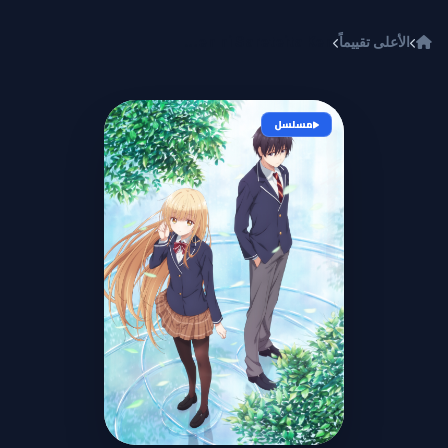
خطي إلى المحتوى
الأعلى تقييماً
Otonari no Tenshi-sama ni Itsunomanika Dame Ningen ni Sareteita Ken
مسلسل