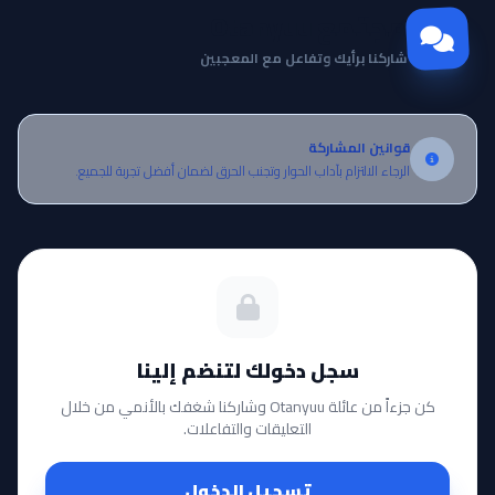
مجتمع Otanyuu
شاركنا برأيك وتفاعل مع المعجبين
قوانين المشاركة
الرجاء الالتزام بآداب الحوار وتجنب الحرق لضمان أفضل تجربة للجميع.
سجل دخولك لتنضم إلينا
كن جزءاً من عائلة Otanyuu وشاركنا شغفك بالأنمي من خلال
التعليقات والتفاعلات.
تسجيل الدخول