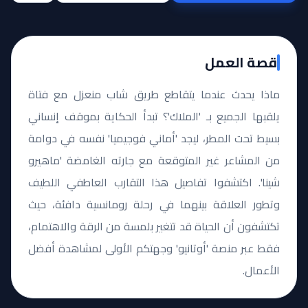
قصة العمل
ماذا يحدث عندما يتقاطع طريق شاب منعزل مع فتاة
يلقبها الجميع بـ 'الملاك'؟ تبدأ الحكاية بموقف إنساني
بسيط تحت المطر، ليجد 'أماني فوجيميا' نفسه في دوامة
من المشاعر غير المتوقعة مع جارته الغامضة 'ماهيرو
شينا'. اكتشفوا تفاصيل هذا التقارب العاطفي اللطيف
وتطور العلاقة بينهما في رحلة رومانسية دافئة، حيث
تكتشفون أن الحياة قد تتغير بلمسة من الرقة والاهتمام،
فقط عبر منصة 'أوتانيو' وجهتكم الأولى لمشاهدة أفضل
الأعمال.