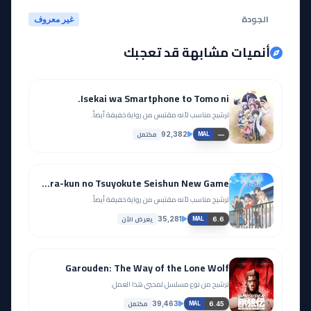
الجودة
غير معروف
أنميات مشابهة قد تعجبك
Isekai wa Smartphone to Tomo ni.
ترشيح مناسب لأنه مقتبس من رواية خفيفة أيضاً.
مكتمل
92,382
—
MAL
Haibara-kun no Tsuyokute Seishun New Game
ترشيح مناسب لأنه مقتبس من رواية خفيفة أيضاً.
يعرض الآن
35,281
6.6
MAL
Garouden: The Way of the Lone Wolf
ترشيح من نوع مسلسل لمحبي هذا العمل.
مكتمل
39,463
6.45
MAL