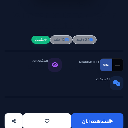
Otonari no Tenshi-sama ni
Itsunomanika Dame Ningen ni
Sareteita Ken
24 دقيقة
12 حلقة
مكتمل
المشاهدات
MYANIMELIST
—
MAL
التقييم العالمي
246.0K
التعليقات
0
مشاهدة الآن