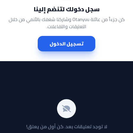
سجل دخولك لتنضم إلينا
كن جزءاً من عائلة Otanyuu وشاركنا شغفك بالأنمي من خلال
التعليقات والتفاعلات.
تسجيل الدخول
لا توجد تعليقات بعد. كن أول من يعلق!