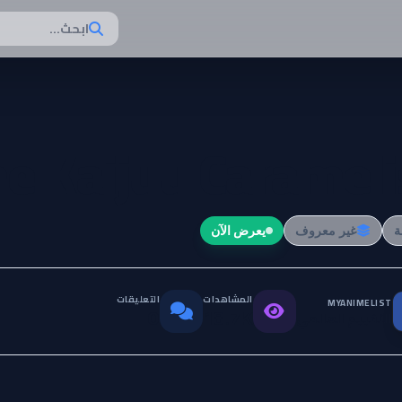
ابحث...
e Kaijuu Carameli
غير معروف
يعرض الآن
المشاهدات
التعليقات
MYANIMELIST
التقييم العالمي
0
18.7K