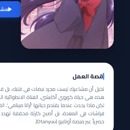
مشاه
قصة العمل
تخيل أن مشاعرك ليست مجرد نبضات في قلبك، بل ق
هذه هي حياة كوروي أكايشي، الفتاة الانطوائية الت
لكن ماذا يحدث عندما يقتحم حياتها 'أراتا مينامي'، ا
فراشات في المعدة، بل أصبح كارثة محققة تهدد بم
حصرياً عبر منصة أوتانيو (Otanyuu).