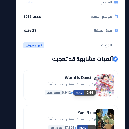
المصدر
مانجا
موسم العرض
صيف 2026
مدة الحلقة
23 دقيقة
الجودة
غير معروف
أنميات مشابهة قد تعجبك
World Is Dancing
ترشيح مناسب لأنه مقتبس من مانجا أيضاً.
يعرض الآن
8,942
7.44
MAL
Yani Neko
ترشيح مناسب لأنه مقتبس من مانجا أيضاً.
يعرض الآن
17,896
—
MAL