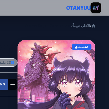
خطي إلى المحتوى
OTANYUU
الأعلى تقييماً
Otome Kaijuu Carameliser
ser
مسلسل
23 دقيقة
—
MAL