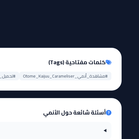
كلمات مفتاحية (Tags)
#مشاهدة_أنمي_Otome_Kaijuu_Carameliser
#تحميل_حلقات_meliser
أسئلة شائعة حول الأنمي