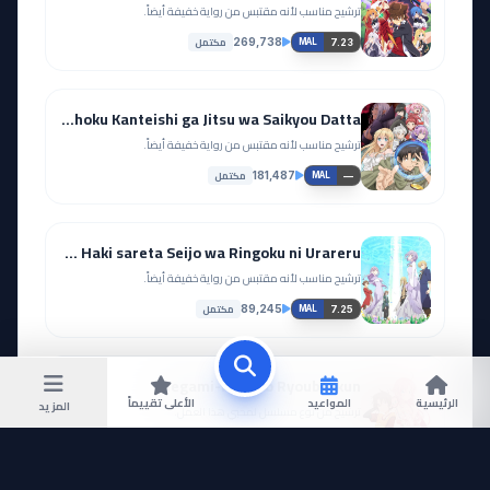
ترشيح مناسب لأنه مقتبس من رواية خفيفة أيضاً.
مكتمل
269,738
7.23
MAL
Fuguushoku Kanteishi ga Jitsu wa Saikyou Datta
ترشيح مناسب لأنه مقتبس من رواية خفيفة أيضاً.
مكتمل
181,487
—
MAL
Kanpekisugite Kawaige ga Nai to Konyaku Haki sareta Seijo wa Ringoku ni Urareru
ترشيح مناسب لأنه مقتبس من رواية خفيفة أيضاً.
مكتمل
89,245
7.25
MAL
Megami-ryou no Ryoubo-kun.
الرئيسية
المواعيد
الأعلى تقييماً
المزيد
ترشيح من نوع مسلسل لمحبي هذا العمل.
مكتمل
263,925
6.48
MAL