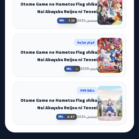
Otome Game no Hametsu Flag shika
Nai Akuyaku Reijou ni Tensei
shiteshimatta... X
مسلسل
•
2021
7.25
MAL
فيلم مرتبط
Otome Game no Hametsu Flag shika
Nai Akuyaku Reijou ni Tensei
shiteshimatta Movie
فيلم
•
2025
—
MAL
حلقة OVA
Otome Game no Hametsu Flag shika
Nai Akuyaku Reijou ni Tensei
shiteshimatta... OVA
مسلسل
•
2021
6.87
MAL