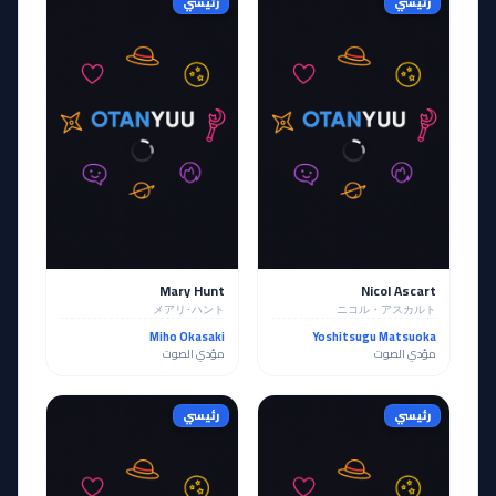
رئيسي
رئيسي
Mary Hunt
Nicol Ascart
メアリ･ハント
ニコル・アスカルト
Miho Okasaki
Yoshitsugu Matsuoka
مؤدي الصوت
مؤدي الصوت
رئيسي
رئيسي