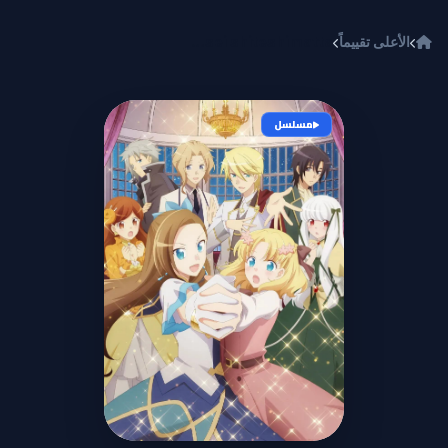
خطي إلى المحتوى
الأعلى تقييماً
Otome Game no Hametsu Flag shika Nai Akuyaku Reijou ni Tensei shiteshimatta...
مسلسل