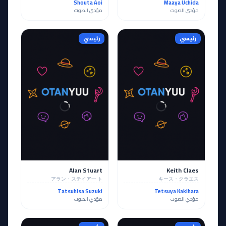
Shouta Aoi
Maaya Uchida
مؤدي الصوت
مؤدي الصوت
رئيسي
رئيسي
Alan Stuart
Keith Claes
アラン・ステイア一 ト
キース・クラエス
Tatsuhisa Suzuki
Tetsuya Kakihara
مؤدي الصوت
مؤدي الصوت