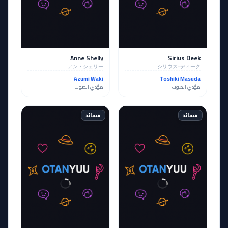
Anne Shelly
Sirius Deek
アン・シェリー
シリウス･ディーク
Azumi Waki
Toshiki Masuda
مؤدي الصوت
مؤدي الصوت
مساند
مساند