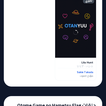
ثانوي
Lila Hunt
リリア・ハント
Sakie Takada
مؤدي الصوت
حلقات Otome Game no Hametsu Flag