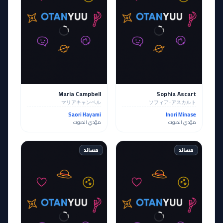
Maria Campbell
Sophia Ascart
マリアキャンベル
ソフィア･アスカルト
Saori Hayami
Inori Minase
مؤدي الصوت
مؤدي الصوت
مساند
مساند