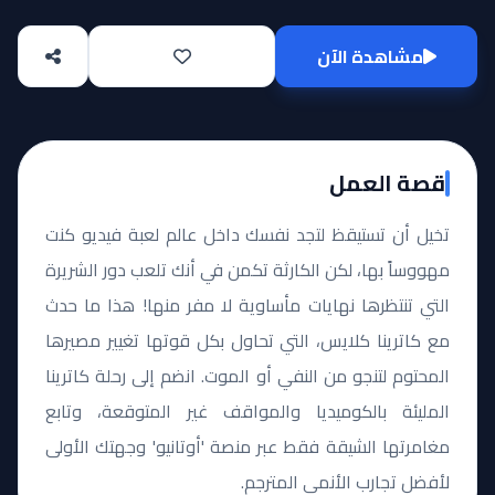
مشاهدة الآن
قصة العمل
تخيل أن تستيقظ لتجد نفسك داخل عالم لعبة فيديو كنت
مهووساً بها، لكن الكارثة تكمن في أنك تلعب دور الشريرة
التي تنتظرها نهايات مأساوية لا مفر منها! هذا ما حدث
مع كاترينا كلايس، التي تحاول بكل قوتها تغيير مصيرها
المحتوم لتنجو من النفي أو الموت. انضم إلى رحلة كاترينا
المليئة بالكوميديا والمواقف غير المتوقعة، وتابع
مغامرتها الشيقة فقط عبر منصة 'أوتانيو' وجهتك الأولى
لأفضل تجارب الأنمي المترجم.