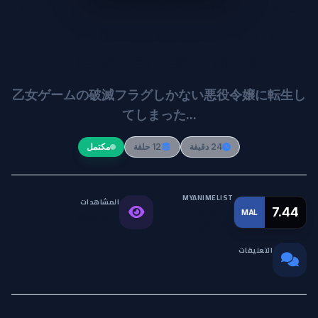
Otome Game no Hametsu Flag
shika Nai Akuyaku Reijou ni
Tensei shiteshimatta...
乙女ゲームの破滅フラグしかない悪役令嬢に転生し
てしまった…
24 دقيقة
12 حلقة
مكتمل
MYANIMELIST
المشاهدات
التقييم
7.44
MAL
59.0K
العالمي
التعليقات
0