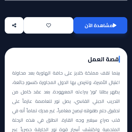
مشاهدة الآن
قصة العمل
بينما تقف مملكة كلايز على حافة الهاوية بعد محاولة
اغتيال الأميرة، وتتربص بها الدول المجاورة كنسور جائعة،
يظهر بطلنا 'نور' ببراءته المعهودة. بعد عقد كامل من
التدريب الجبلي القاسي، يصل نور للعاصمة عازماً على
تحقيق حلم طفولته ليصبح مغامراً، غير مدرك تماماً أنه في
قلب صراع سيغير وجه القارة. انطلق في هذه الرحلة
الملحمية واكتشف أسرار قوة نور الخارقة حصرياً عبر