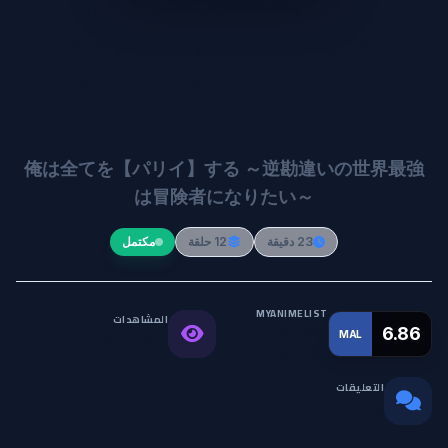
Ore wa Subete wo Parry suru:
Gyaku Kanchigai no Sekai
Saikyou wa Boukensha ni
Naritai
俺は全てを【パリイ】する ～逆勘違いの世界最強
は冒険者になりたい～
23 دقيقة
12 حلقة
مكتمل
MYANIMELIST
المشاهدات
التقييم
6.86
MAL
202.6K
العالمي
التعليقات
0