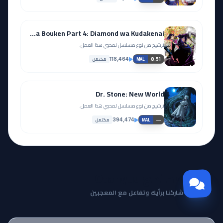
JoJo no Kimyou na Bouken Part 4: Diamond wa Kudakenai
ترشيح من نوع مسلسل لمحبي هذا العمل.
مكتمل
118,464
8.51
MAL
Dr. Stone: New World
ترشيح من نوع مسلسل لمحبي هذا العمل.
مكتمل
394,474
—
MAL
مجتمع Otanyuu
شاركنا برأيك وتفاعل مع المعجبين