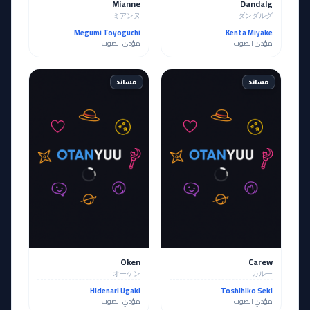
Mianne
Dandalg
ミアンヌ
ダンダルグ
Megumi Toyoguchi
Kenta Miyake
مؤدي الصوت
مؤدي الصوت
مساند
مساند
Oken
Carew
オーケン
カルー
Hidenari Ugaki
Toshihiko Seki
مؤدي الصوت
مؤدي الصوت