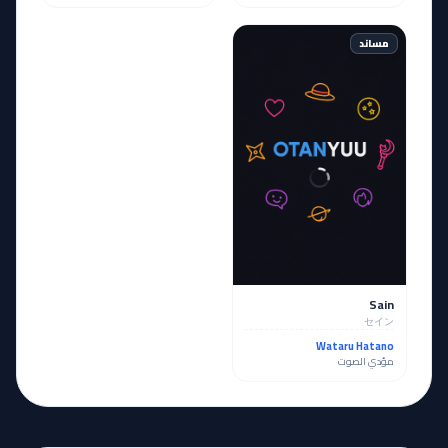
مساند
Sain
セイン
Wataru Hatano
مؤدي الصوت