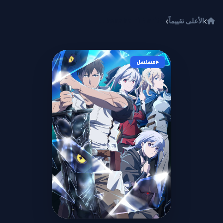
خطي إلى المحتوى
الأعلى تقييماً
Ore wa Subete wo Parry suru: Gyaku Kanchigai no Sekai Saikyou wa Boukensha ni Naritai
مسلسل