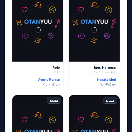
Rolo
Ines Harness
ロロ
イネス・ハーネス
Ayumu Murase
Nanako Mori
مؤدي الصوت
مؤدي الصوت
مساند
مساند