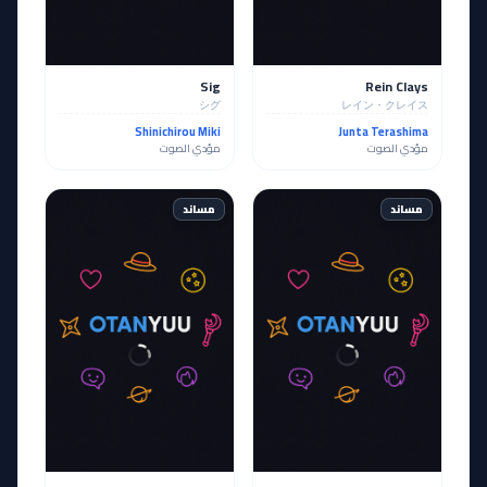
Sig
Rein Clays
シグ
レイン・クレイス
Shinichirou Miki
Junta Terashima
مؤدي الصوت
مؤدي الصوت
مساند
مساند