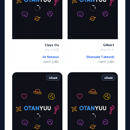
Clays Ou
Gilbert
クレイス王
ギルバート
Jin Yamanoi
Shunsuke Takeuchi
مؤدي الصوت
مؤدي الصوت
مساند
مساند