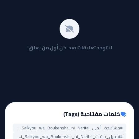
لا توجد تعليقات بعد. كن أول من يعلق!
كلمات مفتاحية (Tags)
#مشاهدة_أنمي_Ore_wa_Subete_wo_Parry_suru:_Gyaku_Kanchigai_no_Sekai_Saikyou_wa_Boukensha_ni_Naritai
#تحميل_حلقات_Ore_wa_Subete_wo_Parry_suru:_Gyaku_Kanchigai_no_Sekai_Saikyou_wa_Boukensha_ni_Naritai