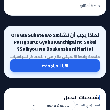
منصة أوتانيو.
لماذا يجب أن تشاهد Ore wa Subete wo
Parry suru: Gyaku Kanchigai no Sekai
Saikyou wa Boukensha ni Naritai؟
مقدمة وقصة الأنميفي عالم مليء بالمخاطر السياسية والحروب الخفية، تأتي مراجعة أنمي Ore wa Subete wo Pa...
اقرأ المراجعة
شخصيات العمل
لغة مؤدي الصوت: