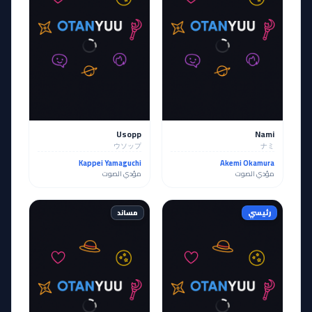
Usopp
Nami
ウソップ
ナミ
Kappei Yamaguchi
Akemi Okamura
مؤدي الصوت
مؤدي الصوت
رئيسي
مساند