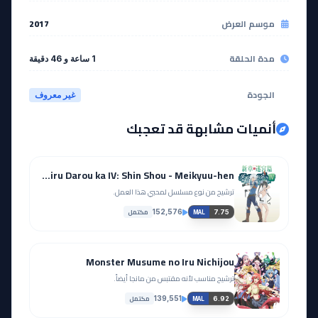
موسم العرض
2017
مدة الحلقة
1 ساعة و 46 دقيقة
الجودة
غير معروف
أنميات مشابهة قد تعجبك
Dungeon ni Deai wo Motomeru no wa Machigatteiru Darou ka IV: Shin Shou - Meikyuu-hen
ترشيح من نوع مسلسل لمحبي هذا العمل.
مكتمل
152,576
7.75
MAL
Monster Musume no Iru Nichijou
ترشيح مناسب لأنه مقتبس من مانجا أيضاً.
مكتمل
139,551
6.92
MAL