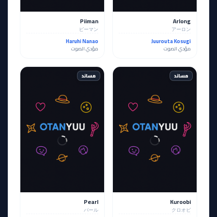
Piiman
Arlong
ピーマン
アーロン
Haruhi Nanao
Juurouta Kosugi
مؤدي الصوت
مؤدي الصوت
مساند
مساند
Pearl
Kuroobi
パール
クロオビ