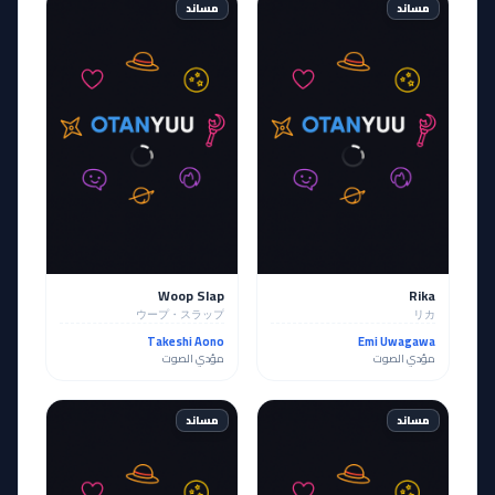
مساند
مساند
Woop Slap
Rika
ウープ・スラップ
リカ
Takeshi Aono
Emi Uwagawa
مؤدي الصوت
مؤدي الصوت
مساند
مساند