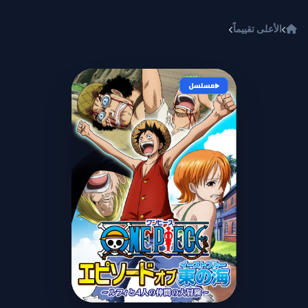
خطي إلى المحتوى
الأعلى تقييماً
One Piece: Episode of East Blue - Luffy to 4-nin no Nakama no Daibouken
مسلسل