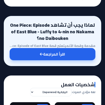
لماذا يجب أن تشاهد One Piece: Episode
of East Blue - Luffy to 4-nin no Nakama
no Daibouken؟
مقدمة وقصة الأنميتعتبر قصة One Piece: Episode of East Blue بمثابة رحلة استرجاعية فائقة الجودة تأخذنا...
اقرأ المراجعة
شخصيات العمل
لغة مؤدي الصوت: