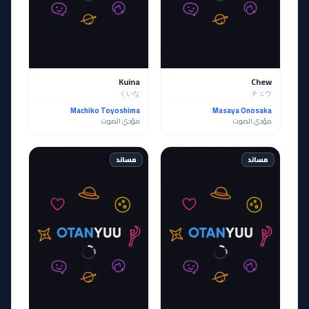
Kuina
Chew
くいな
チュウ
Machiko Toyoshima
Masaya Onosaka
مؤدي الصوت
مؤدي الصوت
مساند
مساند