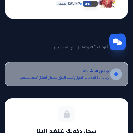
مكتمل
125,367
—
MAL
مجتمع Otanyuu
شاركنا برأيك وتفاعل مع المعجبين
قوانين المشاركة
الرجاء الالتزام بآداب الحوار وتجنب الحرق لضمان أفضل تجربة للجميع.
سجل دخولك لتنضم إلينا