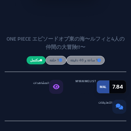
One Piece: Episode of East Blue -
Luffy to 4-nin no Nakama no
Daibouken
ONE PIECE エピソードオブ東の海〜ルフィと4人の
仲間の大冒険!!〜
1 ساعة و 46 دقيقة
1 حلقة
مكتمل
MYANIMELIST
المشاهدات
التقييم
7.84
MAL
74.7K
العالمي
التعليقات
0