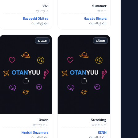
Vivi
Summer
ヴィヴィ
サマー
Kazuyuki Okitsu
Hayato Kimura
مؤدي الصوت
مؤدي الصوت
مساند
مساند
Owen
Suteking
オーウェン
ステキング
Kenichi Suzumura
KENN
مؤدي الصوت
مؤدي الصوت