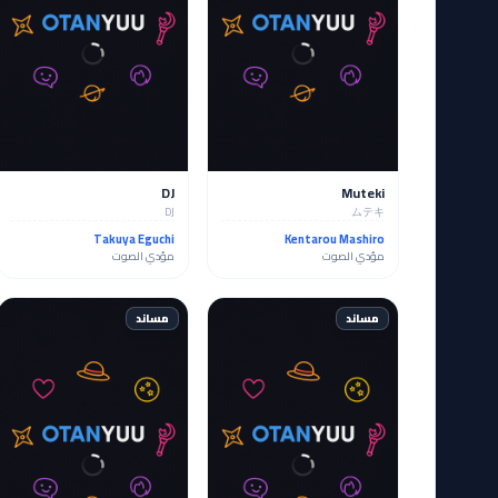
DJ
Muteki
DJ
ムテキ
Takuya Eguchi
Kentarou Mashiro
مؤدي الصوت
مؤدي الصوت
مساند
مساند