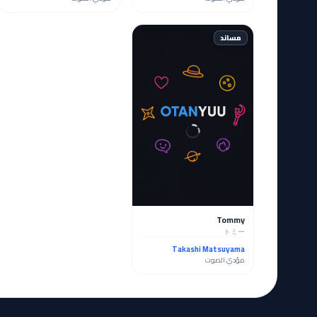
مساند
Tommy
トミー
Takashi Matsuyama
مؤدي الصوت