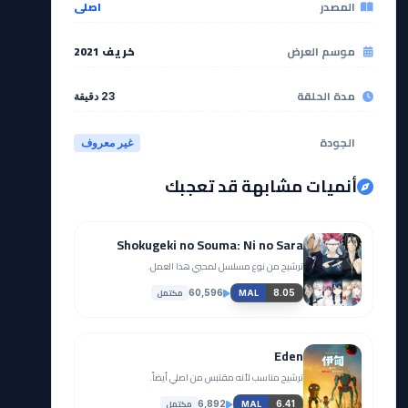
المصدر
اصلي
موسم العرض
خريف 2021
مدة الحلقة
23 دقيقة
الجودة
غير معروف
أنميات مشابهة قد تعجبك
Shokugeki no Souma: Ni no Sara
ترشيح من نوع مسلسل لمحبي هذا العمل.
مكتمل
60,596
8.05
MAL
Eden
ترشيح مناسب لأنه مقتبس من اصلي أيضاً.
مكتمل
6,892
6.41
MAL