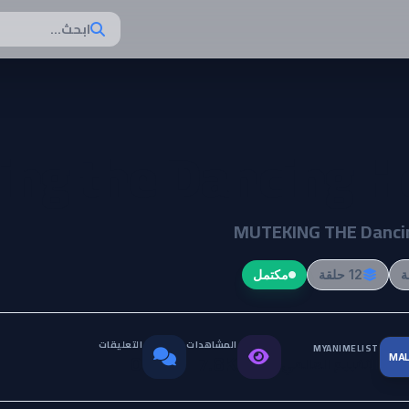
ابحث...
ng the Dancing H
MUTEKING THE Danci
12 حلقة
مكتمل
المشاهدات
التعليقات
MYANIMELIST
MA
التقييم العالمي
0
7.8K