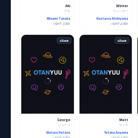
Aki
Winter
アキ
ウィンター
Minami Tanaka
Koutarou Nishiyama
مؤدي الصوت
مؤدي الصوت
مساند
مساند
George
Matt
ジョージ
マット
Wataru Hatano
Yutaka Aoyama
مؤدي الصوت
مؤدي الصوت