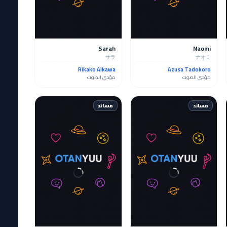
Sarah
Naomi
サラ
ナオミ
Rikako Aikawa
Azusa Tadokoro
مؤدي الصوت
مؤدي الصوت
مساند
مساند