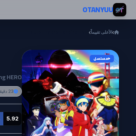
خطي إلى المحتوى
OTANYUU
الأعلى تقييماً
Muteking the Dancing Hero
ero
مسلسل
ng HERO
23 دقيقة
5.92
L