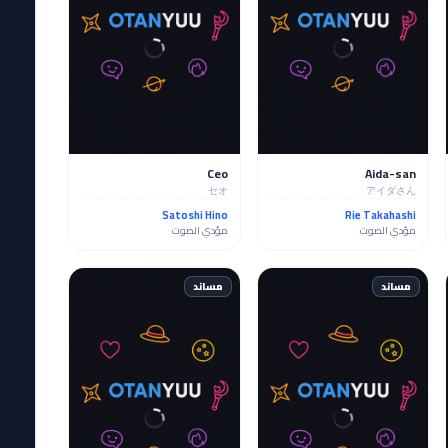
Ceo
Aida-san
セオ
アイダさん
Satoshi Hino
Rie Takahashi
مؤدي الصوت
مؤدي الصوت
مساند
مساند