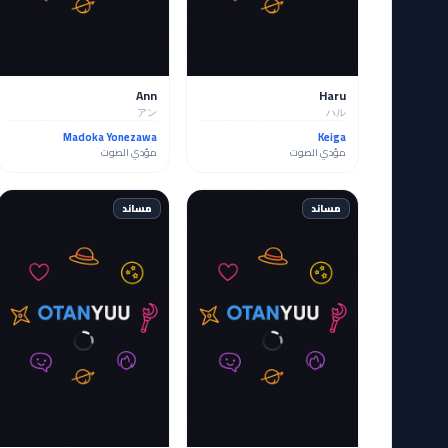
Ann
Haru
アン
ハル
Madoka Yonezawa
Keiga
مؤدي الصوت
مؤدي الصوت
مساند
مساند