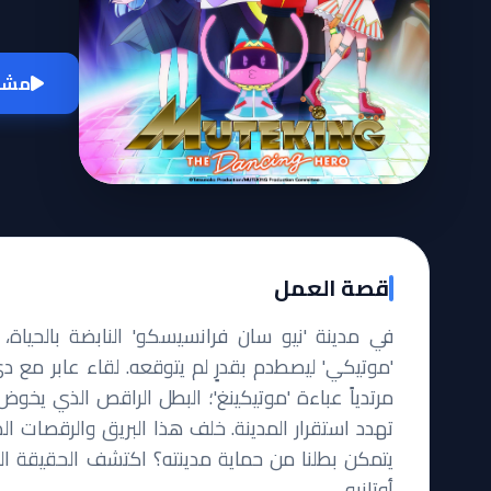
مشاه
قصة العمل
في مدينة 'نيو سان فرانسيسكو' النابضة بالحياة، 
'موتيكي' ليصطدم بقدرٍ لم يتوقعه. لقاء عابر مع
مرتدياً عباءة 'موتيكينغ'؛ البطل الراقص الذي 
تهدد استقرار المدينة. خلف هذا البريق والرقصات ا
يتمكن بطلنا من حماية مدينته؟ اكتشف الحقيقة الم
أوتانيو.