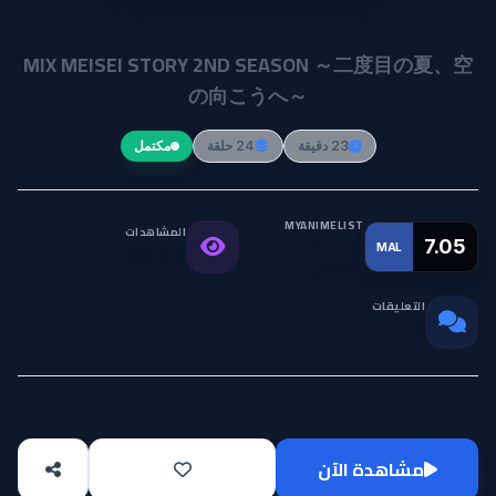
Natsu, Sora no Mukou e
MIX MEISEI STORY 2ND SEASON ～二度目の夏、空
の向こうへ～
23 دقيقة
24 حلقة
مكتمل
MYANIMELIST
المشاهدات
التقييم
7.05
MAL
39.5K
العالمي
التعليقات
0
مشاهدة الآن