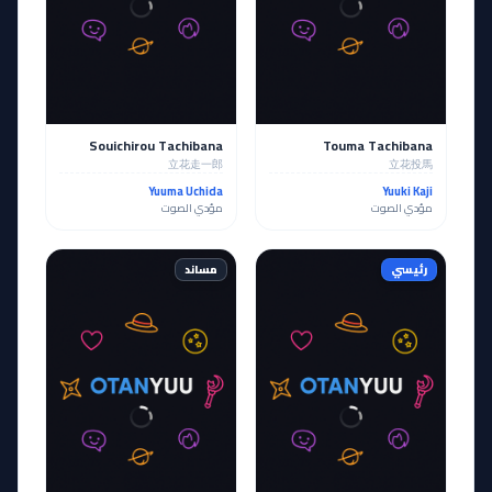
Souichirou Tachibana
Touma Tachibana
立花走一郎
立花投馬
Yuuma Uchida
Yuuki Kaji
مؤدي الصوت
مؤدي الصوت
رئيسي
مساند