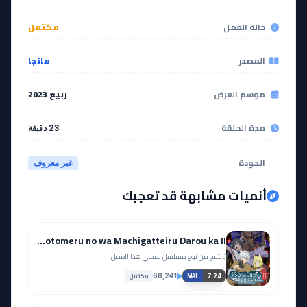
مشاهدة
مشاهدة
حالة العمل
مكتمل
EP
EP
16
15
المصدر
مانجا
مشاهدة
مشاهدة
موسم العرض
ربيع 2023
مدة الحلقة
23 دقيقة
EP
EP
18
17
الجودة
غير معروف
مشاهدة
مشاهدة
أنميات مشابهة قد تعجبك
EP
EP
20
19
Dungeon ni Deai wo Motomeru no wa Machigatteiru Darou ka II
مشاهدة
مشاهدة
ترشيح من نوع مسلسل لمحبي هذا العمل.
مكتمل
68,241
7.24
MAL