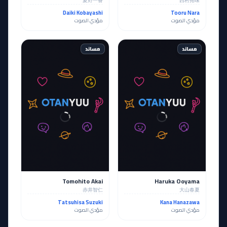
夏野一番
西村拓味
Daiki Kobayashi
Tooru Nara
مؤدي الصوت
مؤدي الصوت
مساند
مساند
Tomohito Akai
Haruka Ooyama
赤井智仁
大山春夏
Tatsuhisa Suzuki
Kana Hanazawa
مؤدي الصوت
مؤدي الصوت