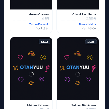
Gorou Ooyama
Otomi Tachibana
大山吾郎
立花音美
Taiten Kusunoki
Maaya Uchida
مؤدي الصوت
مؤدي الصوت
مساند
مساند
Ichiban Natsuno
Takumi Nishimura