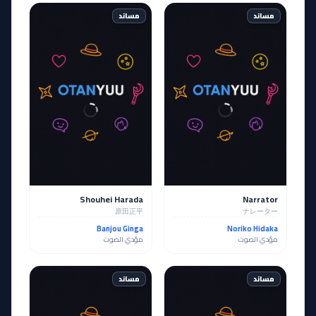
مساند
مساند
Shouhei Harada
Narrator
原田正平
ナレーター
Banjou Ginga
Noriko Hidaka
مؤدي الصوت
مؤدي الصوت
مساند
مساند