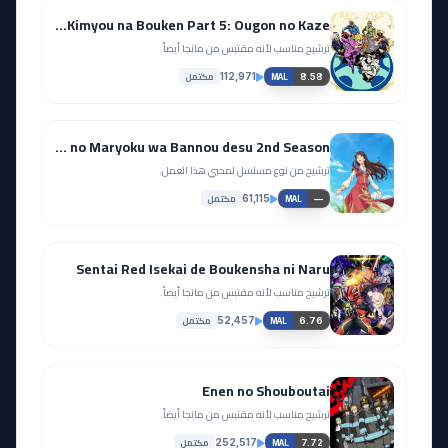
EP
EP
22
21
JoJo no Kimyou na Bouken Part 5: Ougon no Kaze
مشاهدة
مشاهدة
ترشيح مناسب لأنه مقتبس من مانجا أيضاً.
مكتمل
112,971
8.58
MAL
آخر حلقة 🔥
EP
23
EP
24
Seijo no Maryoku wa Bannou desu 2nd Season
مشاهدة
ترشيح من نوع مسلسل لمحبي هذا العمل.
مشاهدة
مكتمل
61,115
—
MAL
Sentai Red Isekai de Boukensha ni Naru
ترشيح مناسب لأنه مقتبس من مانجا أيضاً.
مكتمل
52,457
6.76
MAL
Enen no Shouboutai
ترشيح مناسب لأنه مقتبس من مانجا أيضاً.
مكتمل
252,517
7.72
MAL