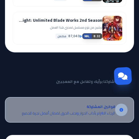
Fate/stay night: Unlimited Blade Works 2nd Season
ترشيح من نوع مسلسل لمحبي هذا العمل.
مكتمل
87,043
8.32
MAL
مجتمع Otanyuu
شاركنا برأيك وتفاعل مع المعجبين
قوانين المشاركة
الرجاء الالتزام بآداب الحوار وتجنب الحرق لضمان أفضل تجربة للجميع.