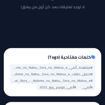
لا توجد تعليقات بعد. كن أول من يعلق!
كلمات مفتاحية (Tags)
#مشاهدة_أنمي_Mix:_Meisei_Story_-_Nidome_no_Natsu,_Sora_no_Mukou_e
#تحميل_حلقات_Mix:_Meisei_Story_-_Nidome_no_Natsu,_Sora_no_Mukou_e
#Mix:_Meisei_Story_-_Nidome_no_Natsu,_Sora_no_Mukou_e_مترجم
#أنمي_
#أنمي_موسم_ربيع_2023