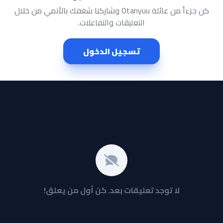
كن جزءاً من عائلة Otanyuu وشاركنا شغفك بالأنمي من خلال
التعليقات والتفاعلات.
تسجيل الدخول
لا توجد تعليقات بعد. كن أول من يعلق!