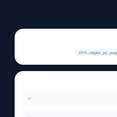
م_غير_معروف_2019