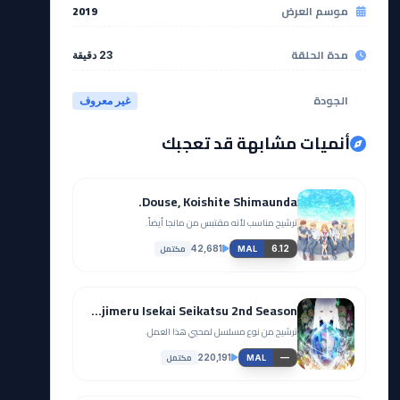
موسم العرض
2019
مدة الحلقة
23 دقيقة
الجودة
غير معروف
أنميات مشابهة قد تعجبك
Douse, Koishite Shimaunda.
ترشيح مناسب لأنه مقتبس من مانجا أيضاً.
مكتمل
42,681
6.12
MAL
Re:Zero kara Hajimeru Isekai Seikatsu 2nd Season
ترشيح من نوع مسلسل لمحبي هذا العمل.
مكتمل
220,191
—
MAL