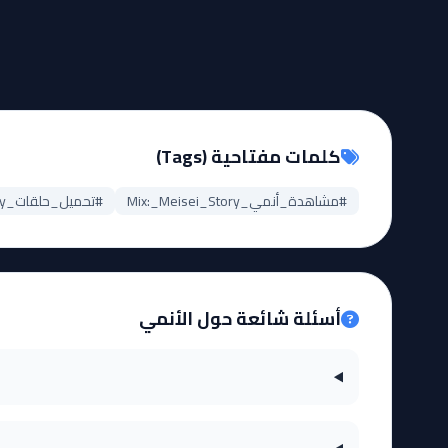
كلمات مفتاحية (Tags)
#مشاهدة_أنمي_Mix:_Meisei_Story
#تحميل_حلقات_Mix:_Meisei_Story
أسئلة شائعة حول الأنمي