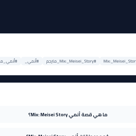
#Mix:_Meisei_Story_مترجم
#أنمي_
#أنمي_موس
ما هي قصة أنمي Mix: Meisei Story؟