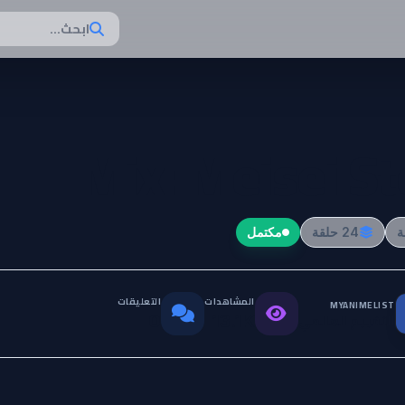
ابحث...
Mix: Meisei St
24 حلقة
مكتمل
المشاهدات
التعليقات
MYANIMELIST
التقييم العالمي
0
13.1K