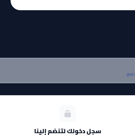
آخر حلقة 🔥
EP
23
EP
24
مشاهدة
مشاهدة
جميع.
سجل دخولك لتنضم إلينا