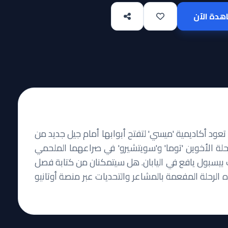
دة الآن
د مرور ثلاثة عقود على الأسطورة الخالدة 'Touch'، تعود أكاديمية 'ميسي' لتفتح أبوابها أمام جيل جديد من
لام والطموحات. نتابع في 'Mix: Meisei Story' رحلة الأخوين 'توما' و'سويتشيرو' في صراعهما الملحمي
 بيسبول يافع في اليابان. هل سيتمكنان من كتابة فصل
لرحلة المفعمة بالمشاعر والتحديات عبر منصة أوتانيو