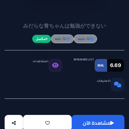
Midara na Ao-chan wa Benkyou
ga Dekinai
みだらな青ちゃんは勉強ができない
12 دقيقة
12 حلقة
مكتمل
MYANIMELIST
المشاهدات
التقييم
6.69
MAL
86.3K
العالمي
التعليقات
0
مشاهدة الآن