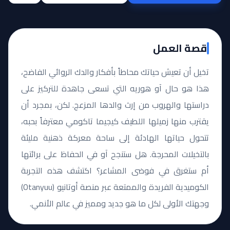
قصة العمل
تخيل أن تعيش حياتك محاطاً بأفكار والدك الروائي الفاضح،
هذا هو حال آو هوريه التي تسعى جاهدة للتركيز على
دراستها والهروب من إرث والدها المزعج. لكن، بمجرد أن
يقترب منها زميلها اللطيف كيجيما تاكومي معترفاً بحبه،
تتحول حياتها الهادئة إلى ساحة معركة ذهنية مليئة
بالتخيلات المحرجة. هل ستنجح آو في الحفاظ على برائتها
أم ستغرق في فوضى المشاعر؟ اكتشف هذه التجربة
الكوميدية الفريدة والممتعة عبر منصة أوتانيو (Otanyuu)
وجهتك الأولى لكل ما هو جديد ومميز في عالم الأنمي.