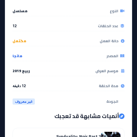
النوع
مسلسل
عدد الحلقات
12
حالة العمل
مكتمل
المصدر
مانجا
موسم العرض
ربيع 2019
مدة الحلقة
12 دقيقة
الجودة
غير معروف
أنميات مشابهة قد تعجبك
Synduality: Noir Part 2