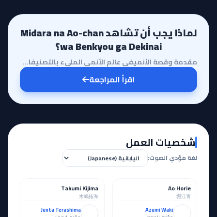
لماذا يجب أن تشاهد Midara na Ao-chan
wa Benkyou ga Dekinai؟
مقدمة وقصة الأنميفي عالم الأنمي المليء بالتصنيفات المتنوعة، يبرز أنمي 'Midara na Ao-chan wa Benkyou ...
اقرأ المراجعة
شخصيات العمل
لغة مؤدي الصوت:
Takumi Kijima
Ao Horie
رئيسي
رئيسي
木嶋拓海
堀江青
Junta Terashima
Azumi Waki