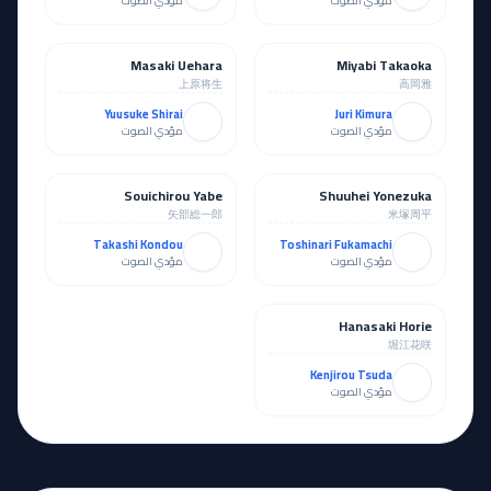
مؤدي الصوت
مؤدي الصوت
Masaki Uehara
Miyabi Takaoka
مساند
مساند
上原将生
高岡雅
Yuusuke Shirai
Juri Kimura
مؤدي الصوت
مؤدي الصوت
Souichirou Yabe
Shuuhei Yonezuka
مساند
مساند
矢部総一郎
米塚周平
Takashi Kondou
Toshinari Fukamachi
مؤدي الصوت
مؤدي الصوت
Hanasaki Horie
مساند
堀江花咲
Kenjirou Tsuda
مؤدي الصوت