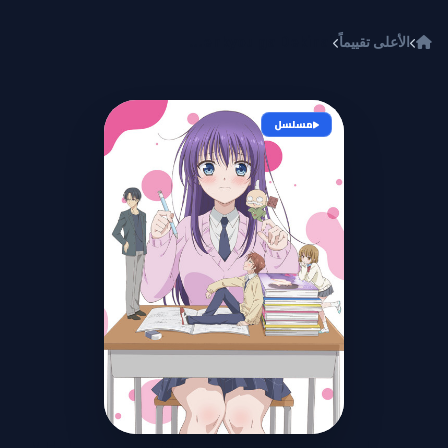
خطي إلى المحتوى
الأعلى تقييماً
Midara na Ao-chan wa Benkyou ga Dekinai
مسلسل