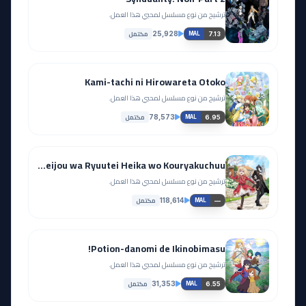
ترشيح من نوع مسلسل لمحبي هذا العمل.
مكتمل
25,928
7.13
MAL
Kami-tachi ni Hirowareta Otoko
ترشيح من نوع مسلسل لمحبي هذا العمل.
مكتمل
78,573
6.95
MAL
Yarinaoshi Reijou wa Ryuutei Heika wo Kouryakuchuu
ترشيح من نوع مسلسل لمحبي هذا العمل.
مكتمل
118,614
—
MAL
Potion-danomi de Ikinobimasu!
ترشيح من نوع مسلسل لمحبي هذا العمل.
مكتمل
31,353
6.55
MAL