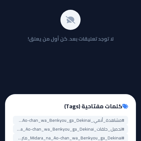
لا توجد تعليقات بعد. كن أول من يعلق!
كلمات مفتاحية (Tags)
#مشاهدة_أنمي_Midara_na_Ao-chan_wa_Benkyou_ga_Dekinai
#تحميل_حلقات_Midara_na_Ao-chan_wa_Benkyou_ga_Dekinai
#Midara_na_Ao-chan_wa_Benkyou_ga_Dekinai_مترجم