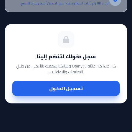
الرجاء الالتزام بآداب الحوار وتجنب الحرق لضمان أفضل تجربة للجميع.
سجل دخولك لتنضم إلينا
كن جزءاً من عائلة Otanyuu وشاركنا شغفك بالأنمي من خلال
التعليقات والتفاعلات.
تسجيل الدخول