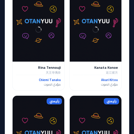
Rina Tennouji
Kanata Konoe
天王寺璃奈
近江彼方
Chiemi Tanaka
Akari Kitou
مؤدي الصوت
مؤدي الصوت
رئيسي
رئيسي