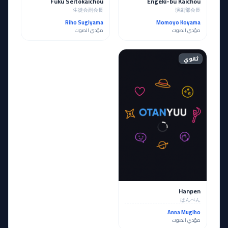
Fuku Seitokaichou
Engeki-bu Kaichou
生徒会副会長
演劇部会長
Riho Sugiyama
Momoyo Koyama
مؤدي الصوت
مؤدي الصوت
ثانوي
Hanpen
はんぺん
Anna Mugiho
مؤدي الصوت