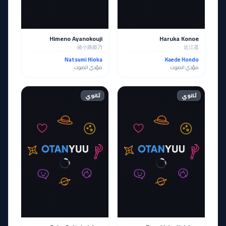
Himeno Ayanokouji
Haruka Konoe
綾小路姫乃
近江遥
Natsumi Hioka
Kaede Hondo
مؤدي الصوت
مؤدي الصوت
ثانوي
ثانوي