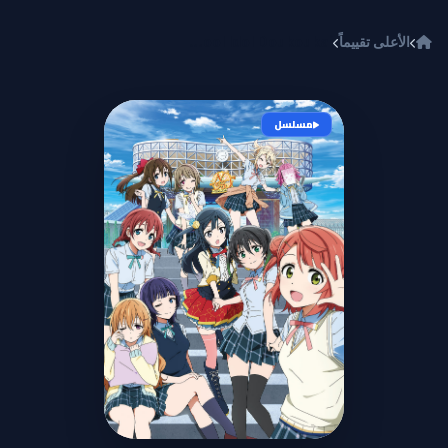
خطي إلى المحتوى
الأعلى تقييماً
Love Live! Nijigasaki Gakuen School Idol Doukoukai
مسلسل