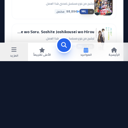
ترشيح من نوع مسلسل لمحبي هذا العمل.
مكتمل
98,894
—
MAL
Hige wo Soru. Soshite Joshikousei wo Hirou.
ترشيح من نوع مسلسل لمحبي هذا العمل.
مكتمل
173,818
7.25
MAL
الرئيسية
المواعيد
الأعلى تقييماً
المزيد
Golden Kamuy 2nd Season
ترشيح من نوع مسلسل لمحبي هذا العمل.
مكتمل
45,461
8.24
MAL
مجتمع Otanyuu
شاركنا برأيك وتفاعل مع المعجبين