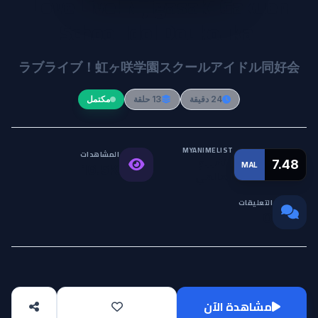
Love Live! Nijigasaki Gakuen
School Idol Doukoukai
ラブライブ！虹ヶ咲学園スクールアイドル同好会
24 دقيقة
13 حلقة
مكتمل
MYANIMELIST
المشاهدات
التقييم
7.48
MAL
16.5K
العالمي
التعليقات
0
مشاهدة الآن