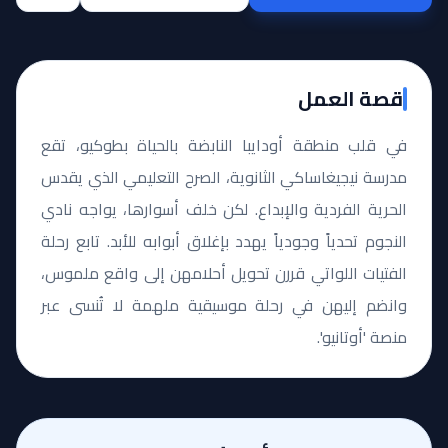
قصة العمل
في قلب منطقة أودايبا النابضة بالحياة بطوكيو، تقع
مدرسة نيجيغاساكي الثانوية، الصرح التعليمي الذي يقدس
الحرية الفردية والإبداع. لكن خلف أسوارها، يواجه نادي
النجوم تحدياً وجودياً يهدد بإغلاق أبوابه للأبد. تابع رحلة
الفتيات اللواتي قررن تحويل أحلامهن إلى واقع ملموس،
وانضم إليهن في رحلة موسيقية ملهمة لا تُنسى عبر
منصة 'أوتانيو'.