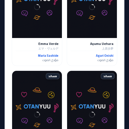
Emma Verde
Ayumu Uehara
エマ・ヴェルデ
上原歩夢
Maria Sashide
Aguri Onishi
مؤدي الصوت
مؤدي الصوت
مساند
مساند