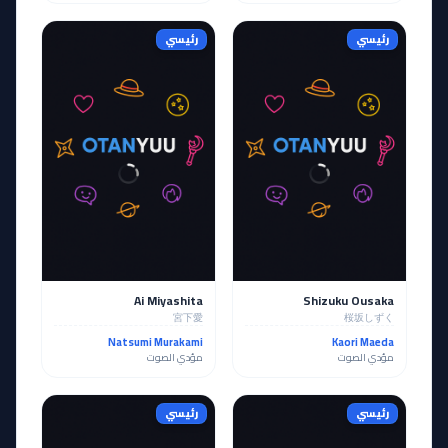
رئيسي
رئيسي
Ai Miyashita
Shizuku Ousaka
宮下愛
桜坂しずく
Natsumi Murakami
Kaori Maeda
مؤدي الصوت
مؤدي الصوت
رئيسي
رئيسي