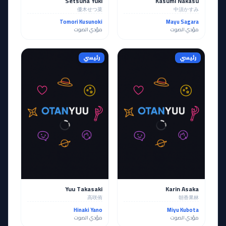
Setsuna Yuki
Kasumi Nakasu
優木せつ菜
中須かすみ
Tomori Kusunoki
Mayu Sagara
مؤدي الصوت
مؤدي الصوت
رئيسي
رئيسي
Yuu Takasaki
Karin Asaka
高咲侑
朝香果林
Hinaki Yano
Miyu Kubota
مؤدي الصوت
مؤدي الصوت