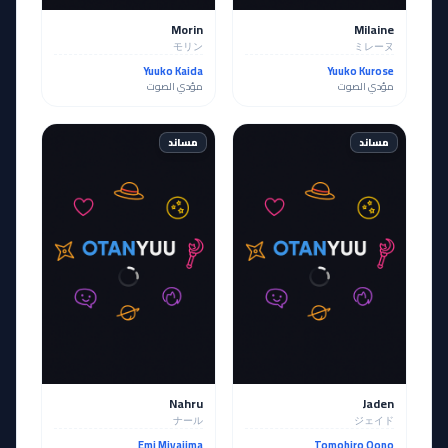
Morin
Milaine
モリン
ミレーヌ
Yuuko Kaida
Yuuko Kurose
مؤدي الصوت
مؤدي الصوت
مساند
مساند
Nahru
Jaden
ナール
ジェイド
Emi Miyajima
Tomohiro Oono