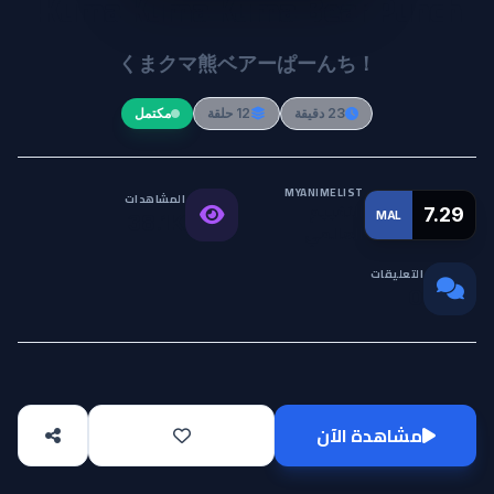
Kuma Kuma Kuma Bear Punch!
くまクマ熊ベアーぱーんち！
23 دقيقة
12 حلقة
مكتمل
MYANIMELIST
المشاهدات
التقييم
7.29
MAL
38.1K
العالمي
التعليقات
0
مشاهدة الآن