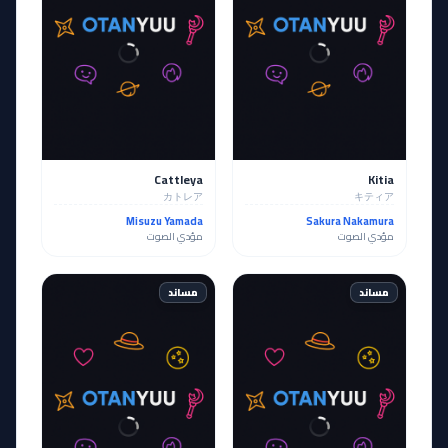
Cattleya
Kitia
カトレア
キティア
Misuzu Yamada
Sakura Nakamura
مؤدي الصوت
مؤدي الصوت
مساند
مساند