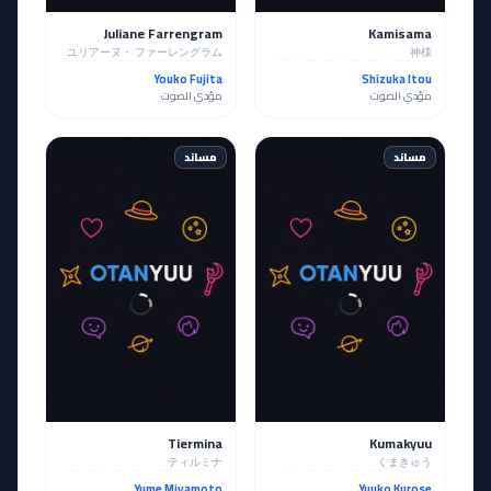
Juliane Farrengram
Kamisama
ユリアーヌ・ ファーレングラム
神様
Youko Fujita
Shizuka Itou
مؤدي الصوت
مؤدي الصوت
مساند
مساند
Tiermina
Kumakyuu
ティルミナ
くまきゅう
Yume Miyamoto
Yuuko Kurose