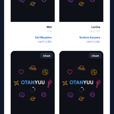
Mel
Lurina
メル
ルリーナ
Emi Miyajima
Yoshino Aoyama
مؤدي الصوت
مؤدي الصوت
مساند
مساند