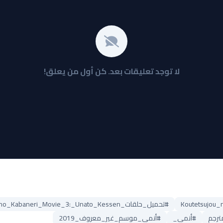
لا توجد تعليقات بعد. كن أول من يعلق!
#تحميل_حلقات_Koutetsujou_no_Kabaneri_Movie_3:_Unato_Kessen
#أنمي_
#أنمي_موسم_غير_معروف_2019