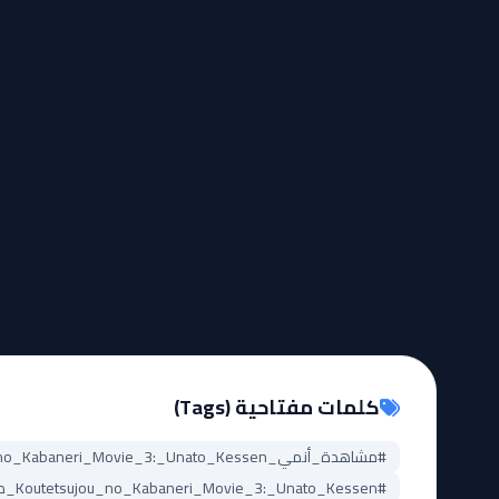
كلمات مفتاحية (Tags)
#مشاهدة_أنمي_Koutetsujou_no_Kabaneri_Movie_3:_Unato_Kessen
#Koutetsujou_no_Kabaneri_Movie_3:_Unato_Kessen_مترجم