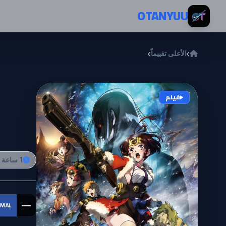
خطي إلى المحتوى
OTANYUU
الأعلى تقييماً
sujou no Kabaneri Movie 3: Unato Kessen
 3:
فيلم
sen
1 ساعة و 22 دقيقة
—
MAL