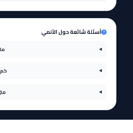
أسئلة شائعة حول الأنمي
ما هي قص
كم عدد حلق
متى تم إص