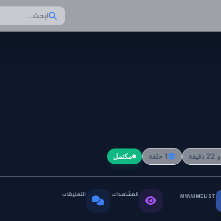
ابحث...
Koutet
no Kabaneri Movie
Unato Kes
1 حلقة
مكتمل
المشاهدات
التعليقات
MYANIMELIST
التقييم العالمي
0
40.8K