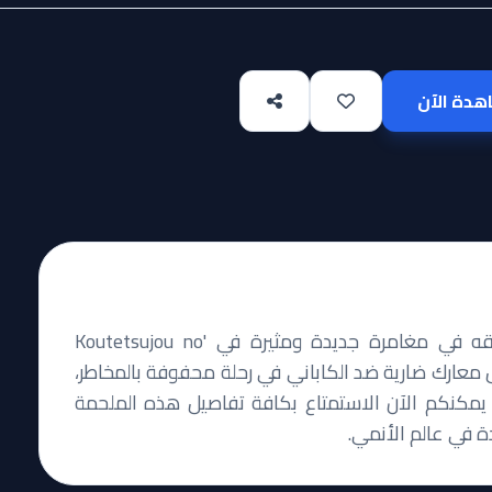
دة الآن
بعد أحداث السلسلة الملحمية، يعود إيكوما ورفاقه في مغامرة جديدة ومثيرة في 'Koutetsujou no
Kabaneri'. استعدوا لخوض معارك ضارية ضد الكاباني في رحلة محفوفة بالمخاطر،
يمكنكم الآن الاستمتاع بكافة تفاصيل هذه الملحمة
دة في عالم الأنمي.