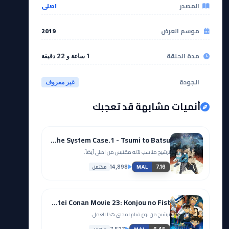
المصدر
اصلي
موسم العرض
2019
مدة الحلقة
1 ساعة و 22 دقيقة
الجودة
غير معروف
أنميات مشابهة قد تعجبك
Psycho-Pass: Sinners of the System Case.1 - Tsumi to Batsu
ترشيح مناسب لأنه مقتبس من اصلي أيضاً.
مكتمل
14,898
7.16
MAL
Meitantei Conan Movie 23: Konjou no Fist
ترشيح من نوع فيلم لمحبي هذا العمل.
7,527
6.45