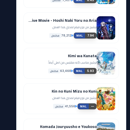
مكتمل
MAL
Sword Art Online: Progressive Movie - Hoshi Naki Yoru no Aria
ترشيح من نوع فيلم لمحبي هذا العمل.
مكتمل
78,212
7.94
MAL
Kimi wa Kanata
ترشيح مناسب لأنه مقتبس من اصلي أيضاً.
مكتمل
63,468
5.93
MAL
Kin no Kuni Mizu no Kuni
ترشيح من نوع فيلم لمحبي هذا العمل.
مكتمل
41,556
—
MAL
Komada Jouryuusho e Youkoso