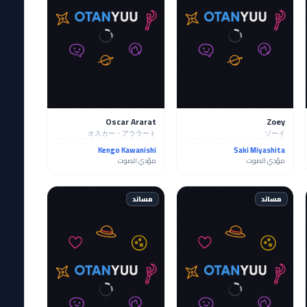
Oscar Ararat
Zoey
オスカー・アララート
ゾーイ
Kengo Kawanishi
Saki Miyashita
مؤدي الصوت
مؤدي الصوت
مساند
مساند