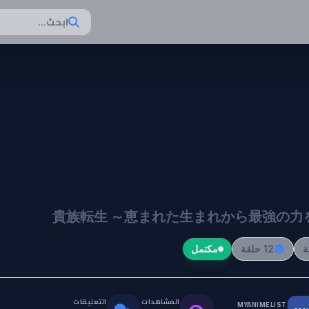
ابحث...
Kizoku Tensei: Megumare
i: Megumareta Um
ou no Chikara wo 
貴族転生 ～恵まれた生まれから最強の力
12 حلقة
مكتمل
المشاهدات
التعليقات
MYANIMELIST