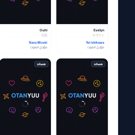
Ouhi
Evelyn
王妃
エヴリン
Nana Mizuki
Yui Ishikawa
مؤدي الصوت
مؤدي الصوت
مساند
مساند