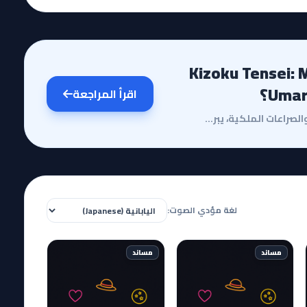
Kizoku Tensei: Megumareta
Umar؟
اقرأ المراجعة
مقدمة وقصة الأنميفي عالم مليء بالمكائد السياسية والصراعات الملكية، يبرز أنمي Kizoku Tensei: Megumare...
لغة مؤدي الصوت:
مساند
مساند