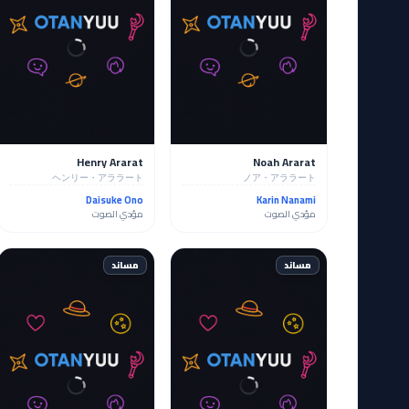
Henry Ararat
Noah Ararat
ヘンリー・アララート
ノア・アララート
Daisuke Ono
Karin Nanami
مؤدي الصوت
مؤدي الصوت
مساند
مساند