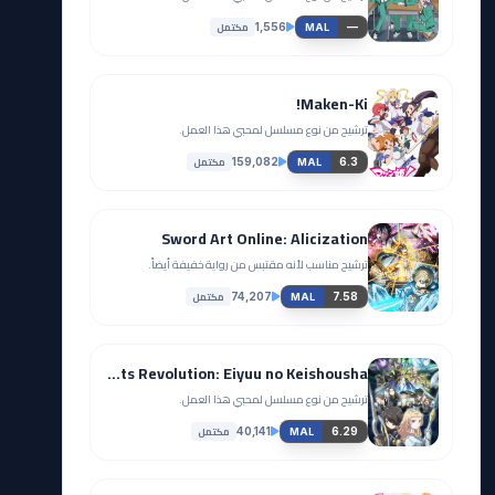
مكتمل
1,556
—
MAL
Maken-Ki!
ترشيح من نوع مسلسل لمحبي هذا العمل.
مكتمل
159,082
6.3
MAL
Sword Art Online: Alicization
ترشيح مناسب لأنه مقتبس من رواية خفيفة أيضاً.
مكتمل
74,207
7.58
MAL
Seven Knights Revolution: Eiyuu no Keishousha
ترشيح من نوع مسلسل لمحبي هذا العمل.
مكتمل
40,141
6.29
MAL