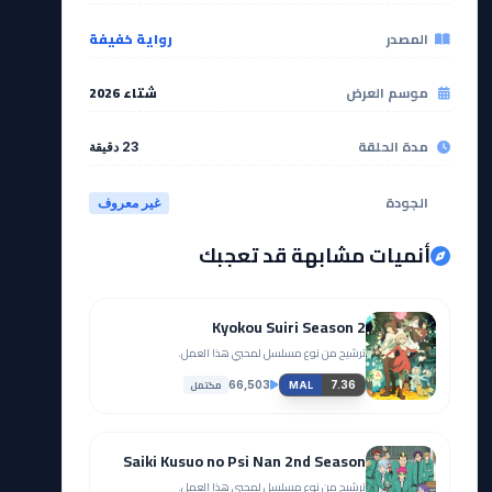
المصدر
رواية خفيفة
موسم العرض
شتاء 2026
مدة الحلقة
23 دقيقة
الجودة
غير معروف
أنميات مشابهة قد تعجبك
Kyokou Suiri Season 2
ترشيح من نوع مسلسل لمحبي هذا العمل.
مكتمل
66,503
7.36
MAL
Saiki Kusuo no Psi Nan 2nd Season
ترشيح من نوع مسلسل لمحبي هذا العمل.