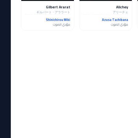
Gilbert Ararat
Alichey
ギルバート・アララート
アリーチェ
Shinichirou Miki
Azusa Tachibana
مؤدي الصوت
مؤدي الصوت