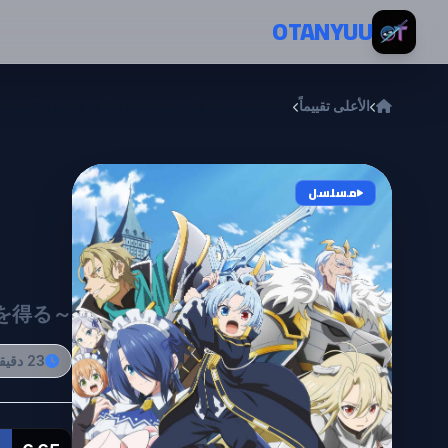
خطي إلى المحتوى
OTANYUU
الأعلى تقييماً
ta Umare kara Saikyou no Chikara wo Eru
are
مسلسل
Eru
を得る～
23 دقيقة