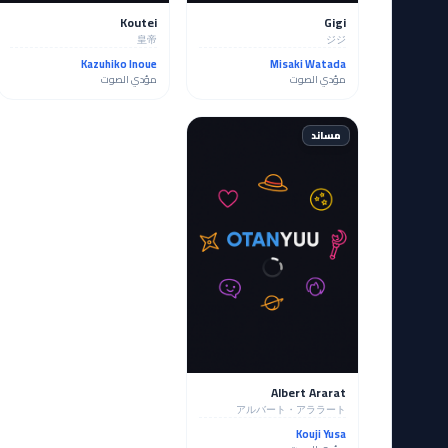
Koutei
Gigi
皇帝
ジジ
Kazuhiko Inoue
Misaki Watada
مؤدي الصوت
مؤدي الصوت
مساند
Albert Ararat
アルバート・アララート
Kouji Yusa