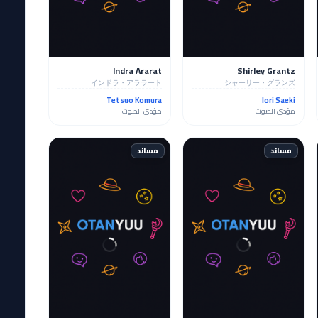
Indra Ararat
Shirley Grantz
インドラ・アララート
シャーリー・グランズ
Tetsuo Komura
Iori Saeki
مؤدي الصوت
مؤدي الصوت
مساند
مساند