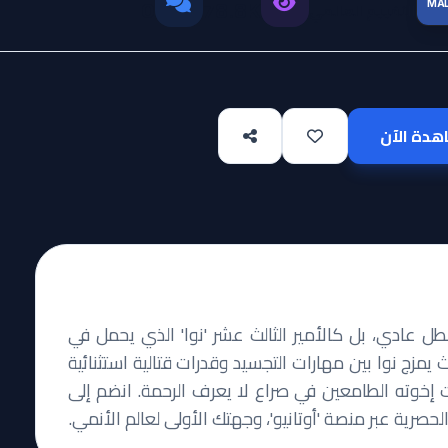
MA
التقييم العالمي
0
78.8K
دة الآن
ل عادي، بل كالأمير الثالث عشر 'نوا' الذي يحمل في
 يمزج نوا بين مهارات التجسيد وقدرات قتالية استثنائية
 إخوته الطامعين في صراع لا يعرف الرحمة. انضم إلى
رية عبر منصة 'أوتانيو'، وجهتك الأولى لعالم الأنمي.