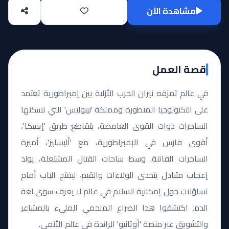
مشاهدة الآن
قصة العمل
في عالم تمزقه نيران الحرب الأزلية بين إمبراطورية تعتمد
على التكنولوجيا المتطورة ومملكة 'نيبوليس' التي تسكنها
الساحرات ذوات القوى الغامضة، يتقاطع طريق 'إيسكا'،
أقوى فارس في الإمبراطورية، مع 'أليسليز'، أميرة
الساحرات الفاتنة. وسط ساحات القتال المشتعلة، يولد
إعجاب متبادل يتحدى الولاءات والقيم، ليفتح الباب أمام
تساؤلات حول إمكانية السلام في عالم لا يعرف سوى لغة
الدم. اكتشفوا هذا الصراع الملحمي المليء بالمشاعر
والتشويق عبر منصة 'أوتانيو' الرائدة في عالم الأنمي.