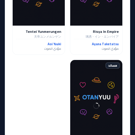
Tentei Yunmerungen
Risya In Empire
天帝ユンメルンゲン
璃洒・イン・エンパイア
Aoi Yuuki
Ayana Taketatsu
مؤدي الصوت
مؤدي الصوت
مساند