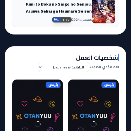
Kimi to Boku no Saigo no Senjou,
Aruiwa Sekai ga Hajimaru Seisen
Season II
مسلسل
•
2024
6.79
MAL
شخصيات العمل
لغة مؤدي الصوت:
رئيسي
رئيسي