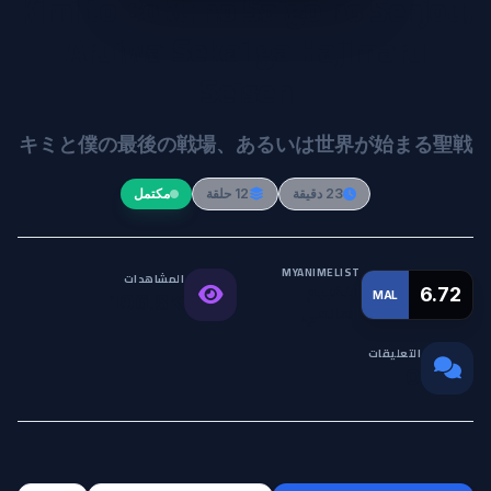
Kimi to Boku no Saigo no Senjou,
Aruiwa Sekai ga Hajimaru
Seisen
キミと僕の最後の戦場、あるいは世界が始まる聖戦
23 دقيقة
12 حلقة
مكتمل
MYANIMELIST
المشاهدات
التقييم
6.72
MAL
106.8K
العالمي
التعليقات
0