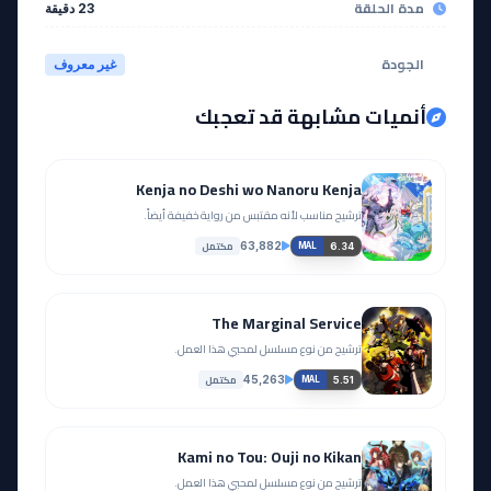
مدة الحلقة
23 دقيقة
الجودة
غير معروف
أنميات مشابهة قد تعجبك
Kenja no Deshi wo Nanoru Kenja
ترشيح مناسب لأنه مقتبس من رواية خفيفة أيضاً.
مكتمل
63,882
6.34
MAL
The Marginal Service
ترشيح من نوع مسلسل لمحبي هذا العمل.
مكتمل
45,263
5.51
MAL
Kami no Tou: Ouji no Kikan
ترشيح من نوع مسلسل لمحبي هذا العمل.