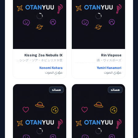
Kissing Zoa Nebulis IX
Rin Vispose
キッシング・ゾア・ネビュリス９世
燐・ヴィスポーズ
Konomi Kohara
Yumiri Hanamori
مؤدي الصوت
مؤدي الصوت
مساند
مساند