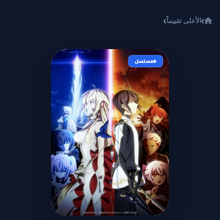
خطي إلى المحتوى
الأعلى تقييماً
Kimi to Boku no Saigo no Senjou, Aruiwa Sekai ga Hajimaru Seisen
مسلسل