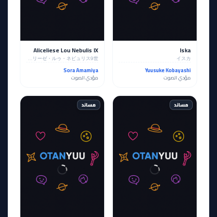
Aliceliese Lou Nebulis IX
Iska
アリスリーゼ・ルゥ・ネビュリス9世
イスカ
Sora Amamiya
Yuusuke Kobayashi
مؤدي الصوت
مؤدي الصوت
مساند
مساند