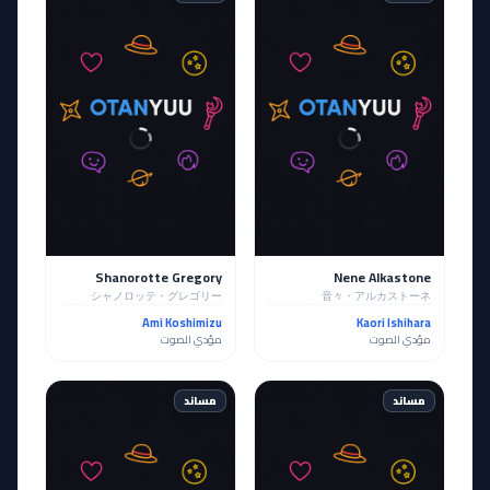
Shanorotte Gregory
Nene Alkastone
シャノロッテ・グレゴリー
音々・アルカストーネ
Ami Koshimizu
Kaori Ishihara
مؤدي الصوت
مؤدي الصوت
مساند
مساند