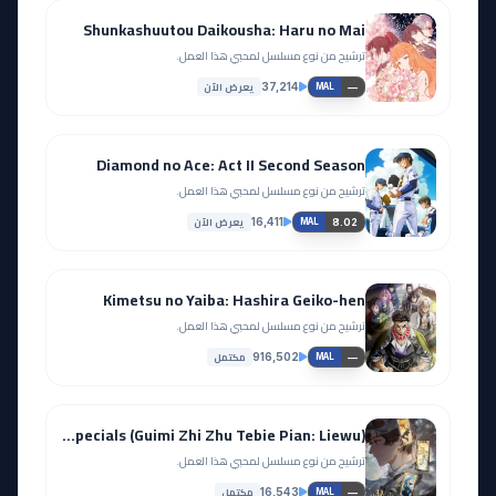
Shunkashuutou Daikousha: Haru no Mai
ترشيح من نوع مسلسل لمحبي هذا العمل.
يعرض الآن
37,214
—
MAL
Diamond no Ace: Act II Second Season
ترشيح من نوع مسلسل لمحبي هذا العمل.
يعرض الآن
16,411
8.02
MAL
Kimetsu no Yaiba: Hashira Geiko-hen
ترشيح من نوع مسلسل لمحبي هذا العمل.
مكتمل
916,502
—
MAL
Lord of Mysteries Specials (Guimi Zhi Zhu Tebie Pian: Liewu)
ترشيح من نوع مسلسل لمحبي هذا العمل.
مكتمل
16,543
—
MAL