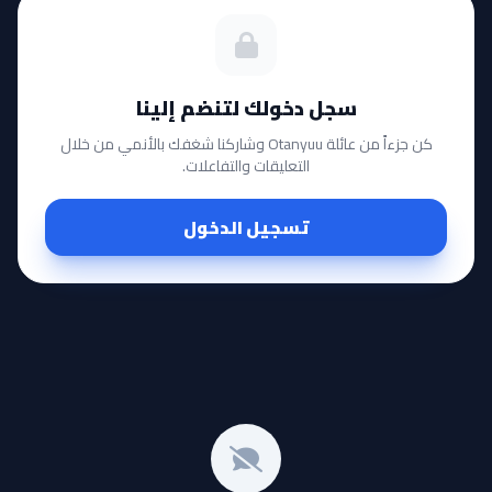
سجل دخولك لتنضم إلينا
كن جزءاً من عائلة Otanyuu وشاركنا شغفك بالأنمي من خلال
التعليقات والتفاعلات.
تسجيل الدخول