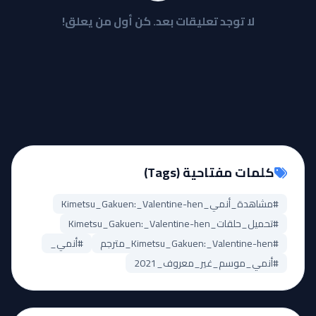
لا توجد تعليقات بعد. كن أول من يعلق!
كلمات مفتاحية (Tags)
#مشاهدة_أنمي_Kimetsu_Gakuen:_Valentine-hen
#تحميل_حلقات_Kimetsu_Gakuen:_Valentine-hen
#Kimetsu_Gakuen:_Valentine-hen_مترجم
#أنمي_
#أنمي_موسم_غير_معروف_2021