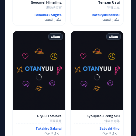
Gyoumei Himejima
Tengen Uzui
悲鳴嶼行冥
宇髄天元
Tomokazu Sugita
Katsuyuki Konishi
مؤدي الصوت
مؤدي الصوت
مساند
مساند
Giyuu Tomioka
Kyoujurou Rengoku
冨岡義勇
煉獄杏寿郎
Takahiro Sakurai
Satoshi Hino
مؤدي الصوت
مؤدي الصوت