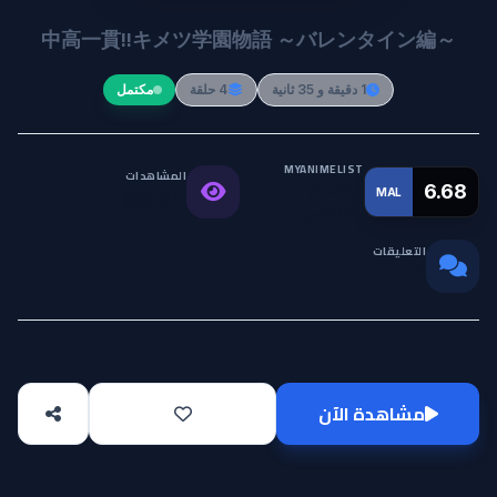
中高一貫!!キメツ学園物語 ～バレンタイン編～
1 دقيقة و 35 ثانية
4 حلقة
مكتمل
MYANIMELIST
المشاهدات
التقييم
6.68
MAL
95.3K
العالمي
التعليقات
0
مشاهدة الآن