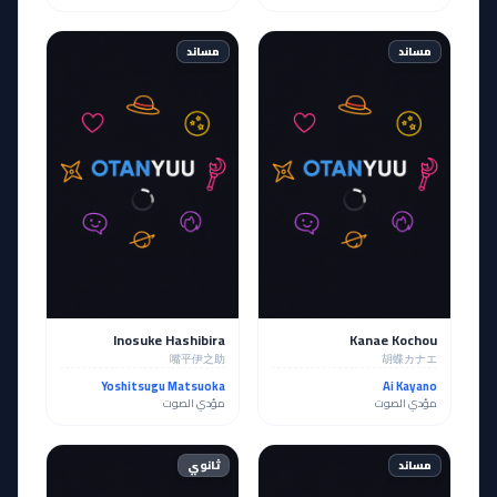
مساند
مساند
Inosuke Hashibira
Kanae Kochou
嘴平伊之助
胡蝶カナエ
Yoshitsugu Matsuoka
Ai Kayano
مؤدي الصوت
مؤدي الصوت
مساند
ثانوي