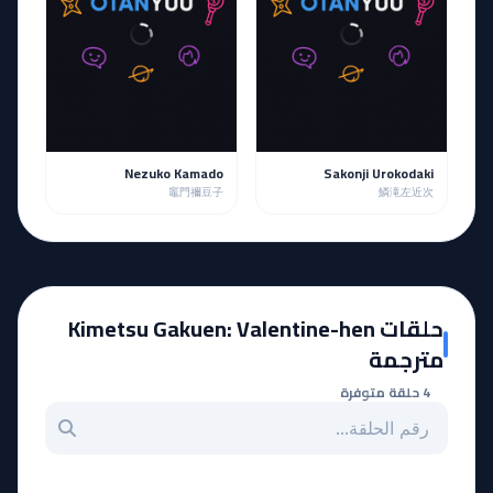
Nezuko Kamado
Sakonji Urokodaki
竈門禰豆子
鱗滝左近次
حلقات Kimetsu Gakuen: Valentine-hen
مترجمة
4 حلقة متوفرة
بحث عن حلقة بالرقم