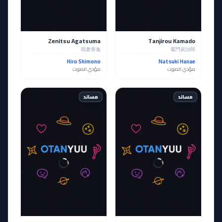
Zenitsu Agatsuma
Tanjirou Kamado
我妻善逸
竈門炭治郎
Hiro Shimono
Natsuki Hanae
مؤدي الصوت
مؤدي الصوت
مساند
مساند