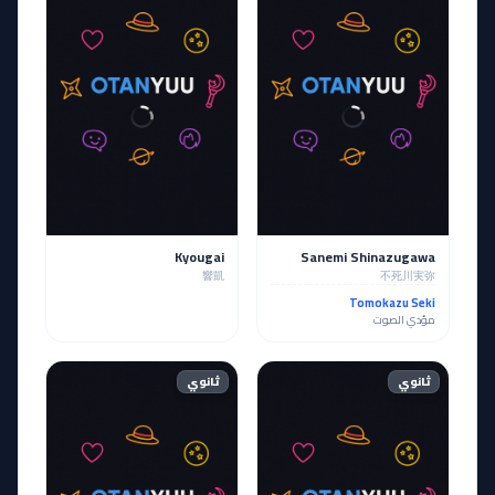
Kyougai
Sanemi Shinazugawa
響凱
不死川実弥
Tomokazu Seki
مؤدي الصوت
ثانوي
ثانوي