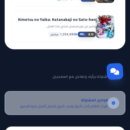
Kimetsu no Yaiba: Katanakaji no Sato-hen
ترشيح من نوع مسلسل لمحبي هذا العمل.
مكتمل
1,254,680
8.15
MAL
مجتمع Otanyuu
شاركنا برأيك وتفاعل مع المعجبين
قوانين المشاركة
الرجاء الالتزام بآداب الحوار وتجنب الحرق لضمان أفضل تجربة للجميع.