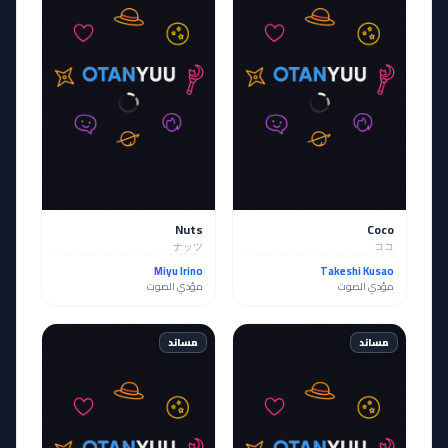
Nuts
Coco
ナッツ
ココ
Miyu Irino
Takeshi Kusao
مؤدي الصوت
مؤدي الصوت
مساند
مساند