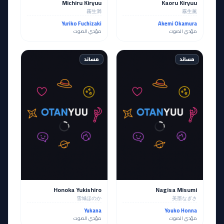
Michiru Kiryuu
Kaoru Kiryuu
霧生満
霧生薫
Yuriko Fuchizaki
Akemi Okamura
مؤدي الصوت
مؤدي الصوت
مساند
مساند
Honoka Yukishiro
Nagisa Misumi
雪城ほのか
美墨なぎさ
Yukana
Youko Honna
مؤدي الصوت
مؤدي الصوت