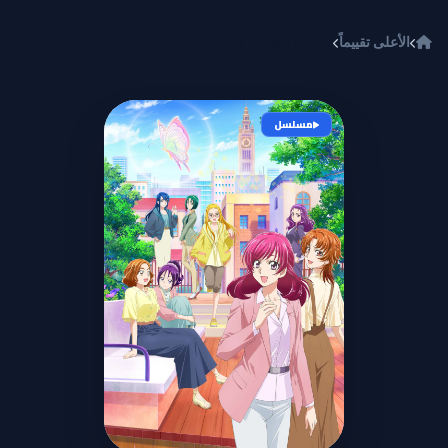
خطي إلى المحتوى
الأعلى تقييماً
Kibou no Chikara: Otona Precure '23
مسلسل