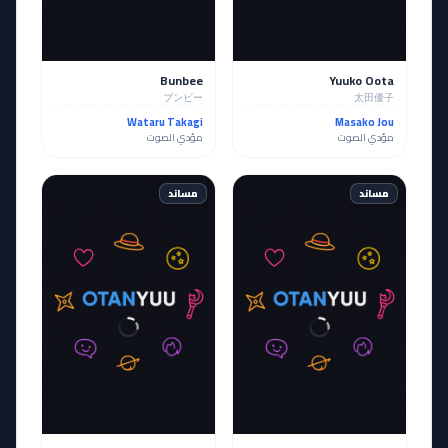
Bunbee
Yuuko Oota
ブンビー
太田優子
Wataru Takagi
Masako Jou
مؤدي الصوت
مؤدي الصوت
مساند
مساند