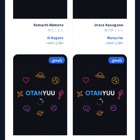
Komachi Akimoto
Urara Kasugano
秋元こまち
春日野うらら
Ai Nagano
Mariya Ise
مؤدي الصوت
مؤدي الصوت
رئيسي
رئيسي