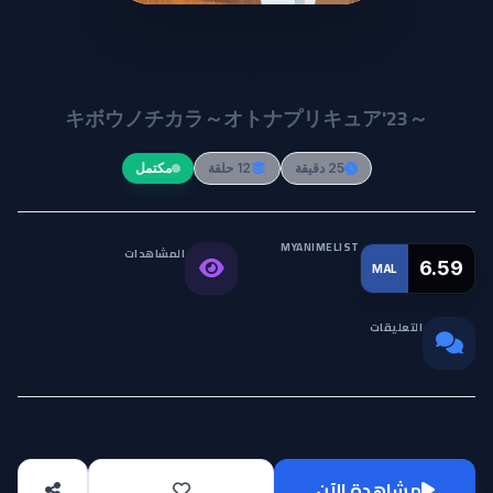
Kibou no Chikara: Otona Precure
'23
キボウノチカラ～オトナプリキュア'23～
25 دقيقة
12 حلقة
مكتمل
MYANIMELIST
المشاهدات
التقييم
6.59
MAL
26.4K
العالمي
التعليقات
0
مشاهدة الآن