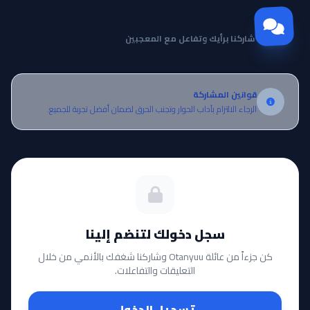
مجتمع Otanyuu
شاركنا برأيك وتفاعل مع المعجبين
قوانين المشاركة
الرجاء الالتزام بآداب الحوار وتجنب الحرق لضمان أفضل تجربة للجميع.
سجل دخولك لتنضم إلينا
كن جزءاً من عائلة Otanyuu وشاركنا شغفك بالأنمي من خلال
التعليقات والتفاعلات.
تسجيل الدخول