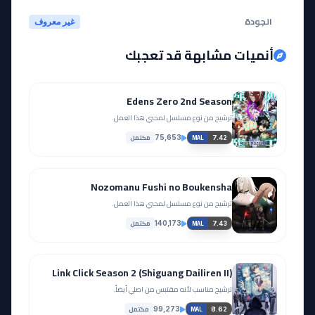
الجودة
غير معروف
أنميات مشابهة قد تعجبك
Edens Zero 2nd Season
ترشيح من نوع مسلسل لمحبي هذا العمل.
مكتمل
75,653
7.42
MAL
Nozomanu Fushi no Boukensha
ترشيح من نوع مسلسل لمحبي هذا العمل.
مكتمل
140,173
7.43
MAL
Link Click Season 2 (Shiguang Dailiren II)
ترشيح مناسب لأنه مقتبس من اصلي أيضاً.
مكتمل
99,273
8.62
MAL