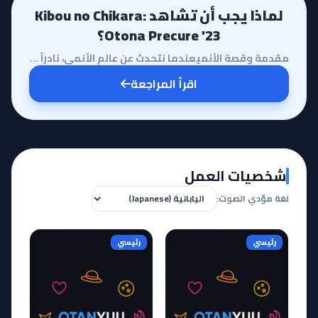
لماذا يجب أن تشاهد Kibou no Chikara:
Otona Precure '23؟
مقدمة وقصة الأنميعندما نتحدث عن عالم الأنمي، نادراً ما نجد أعمالاً تمتلك الجرأة لتقديم شخصياتنا المح...
اقرأ المراجعة
شخصيات العمل
لغة مؤدي الصوت:
رئيسي
رئيسي