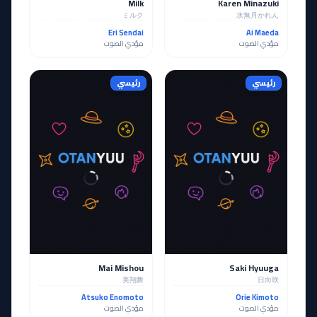
Milk
Karen Minazuki
ミルク
水無月かれん
Eri Sendai
Ai Maeda
مؤدي الصوت
مؤدي الصوت
رئيسي
رئيسي
Mai Mishou
Saki Hyuuga
美翔舞
日向咲
Atsuko Enomoto
Orie Kimoto
مؤدي الصوت
مؤدي الصوت