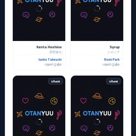
Kenta Hoshino
Syrup
星野健太
シロップ
Junko Takeuchi
Romi Park
مؤدي الصوت
مؤدي الصوت
مساند
مساند