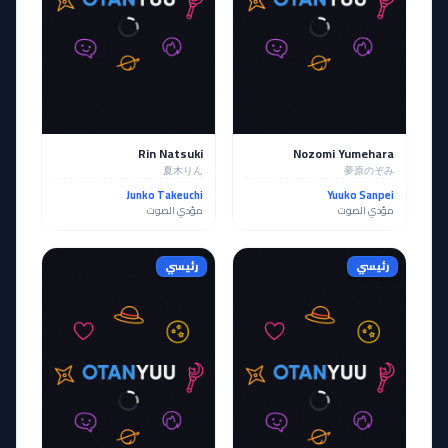
Rin Natsuki
Nozomi Yumehara
夏木りん
夢原のぞみ
Junko Takeuchi
Yuuko Sanpei
مؤدي الصوت
مؤدي الصوت
رئيسي
رئيسي