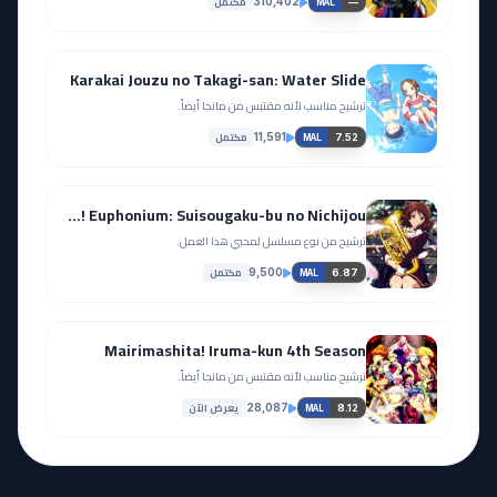
مكتمل
310,402
—
MAL
Karakai Jouzu no Takagi-san: Water Slide
ترشيح مناسب لأنه مقتبس من مانجا أيضاً.
مكتمل
11,591
7.52
MAL
Hibike! Euphonium: Suisougaku-bu no Nichijou
ترشيح من نوع مسلسل لمحبي هذا العمل.
مكتمل
9,500
6.87
MAL
Mairimashita! Iruma-kun 4th Season
ترشيح مناسب لأنه مقتبس من مانجا أيضاً.
يعرض الآن
28,087
8.12
MAL