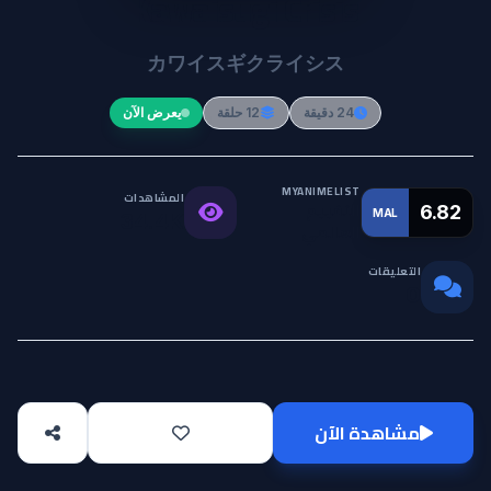
Kawaisugi Crisis
カワイスギクライシス
24 دقيقة
12 حلقة
يعرض الآن
MYANIMELIST
المشاهدات
التقييم
6.82
MAL
34.4K
العالمي
التعليقات
0
مشاهدة الآن