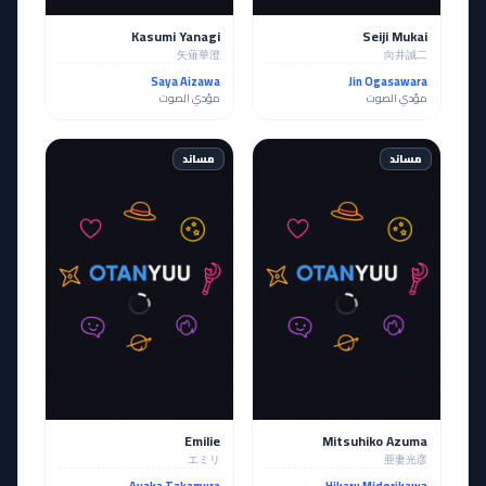
Kasumi Yanagi
Seiji Mukai
矢薙華澄
向井誠二
Saya Aizawa
Jin Ogasawara
مؤدي الصوت
مؤدي الصوت
مساند
مساند
Emilie
Mitsuhiko Azuma
エミリ
亜妻光彦