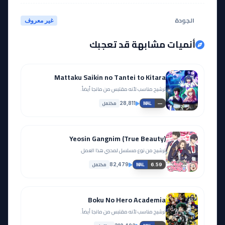
الجودة
غير معروف
أنميات مشابهة قد تعجبك
Mattaku Saikin no Tantei to Kitara
ترشيح مناسب لأنه مقتبس من مانجا أيضاً.
مكتمل
28,811
—
MAL
Yeosin Gangnim (True Beauty)
ترشيح من نوع مسلسل لمحبي هذا العمل.
مكتمل
82,479
6.59
MAL
Boku No Hero Academia
ترشيح مناسب لأنه مقتبس من مانجا أيضاً.