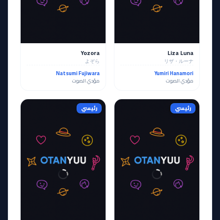
Yozora
Liza Luna
よぞら
リザ・ルーナ
Natsumi Fujiwara
Yumiri Hanamori
مؤدي الصوت
مؤدي الصوت
رئيسي
رئيسي