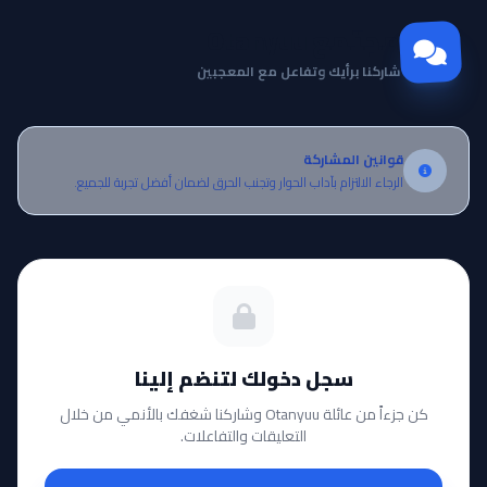
مجتمع Otanyuu
شاركنا برأيك وتفاعل مع المعجبين
قوانين المشاركة
الرجاء الالتزام بآداب الحوار وتجنب الحرق لضمان أفضل تجربة للجميع.
سجل دخولك لتنضم إلينا
كن جزءاً من عائلة Otanyuu وشاركنا شغفك بالأنمي من خلال
التعليقات والتفاعلات.