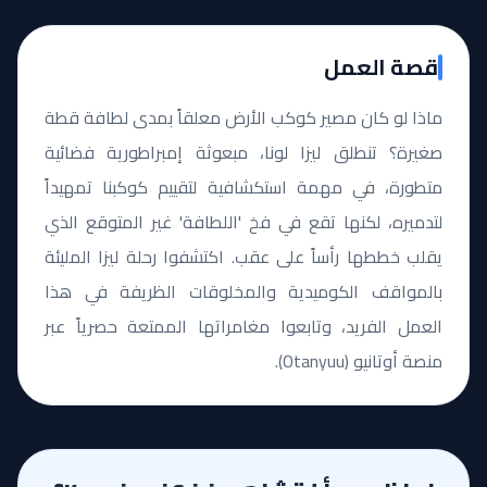
قصة العمل
ماذا لو كان مصير كوكب الأرض معلقاً بمدى لطافة قطة
صغيرة؟ تنطلق ليزا لونا، مبعوثة إمبراطورية فضائية
متطورة، في مهمة استكشافية لتقييم كوكبنا تمهيداً
لتدميره، لكنها تقع في فخ 'اللطافة' غير المتوقع الذي
يقلب خططها رأساً على عقب. اكتشفوا رحلة ليزا المليئة
بالمواقف الكوميدية والمخلوقات الظريفة في هذا
العمل الفريد، وتابعوا مغامراتها الممتعة حصرياً عبر
منصة أوتانيو (Otanyuu).