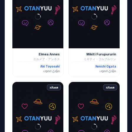
Elmea Annes
Mikiti Furupururin
エルメア・アンネス
ミキティ・フルプルリン
Aki Toyosaki
Kenichi Ogata
مؤدي الصوت
مؤدي الصوت
مساند
مساند