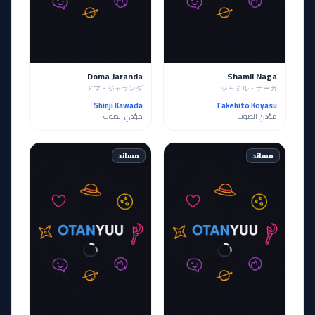
Doma Jaranda
Shamil Naga
ドマ・ジャランダ
シャミル・ナーガ
Shinji Kawada
Takehito Koyasu
مؤدي الصوت
مؤدي الصوت
مساند
مساند