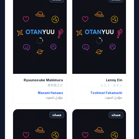
Ryuunosuke Makimura
Lenny Ein
卷村龍之介
レニィ・エイン
Manami Hanawa
Toshinari Fukamachi
مؤدي الصوت
مؤدي الصوت
مساند
مساند