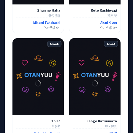
Shun no Haha
Koto Kashiwagi
春の母親
柏木 琴
Minami Takahashi
Akari Kitou
مؤدي الصوت
مؤدي الصوت
مساند
مساند
Thief
Kengo Katsumata
空き巣
勝又健吾