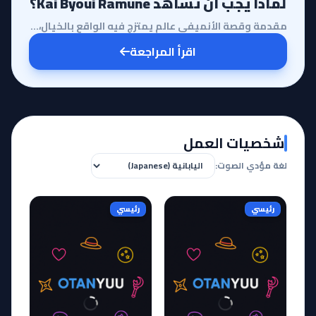
لماذا يجب أن تشاهد Kai Byoui Ramune؟
مقدمة وقصة الأنميفي عالم يمتزج فيه الواقع بالخيال، يأتي أنمي Kai Byoui Ramune ليطرح تساؤلاً فلسفياً ...
اقرأ المراجعة
شخصيات العمل
لغة مؤدي الصوت:
رئيسي
رئيسي