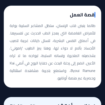
قصة العمل
طالما ينبض قلب الإنسان، ستظل المشاعر السلبية بوابة
للأمراض الغامضة التي يعجز الطب الحديث عن تفسيرها.
في أعماق النفس البشرية، تتسلل كيانات غريبة لتصيب
الأجساد بآلام لا دواء لها، وهنا يبرز الطبيب 'راموني'،
بشخصيته المتحررة ولسانه السليط، ليواجه ما لا تراه
الأعين. انضم إلى رحلة البحث عن خفايا الروح في أنمي Kai
Byoui Ramune، واستمتع بتجربة مشاهدة استثنائية
وحصرية عبر منصة أوتانيو.